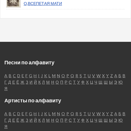
О,ВСЕПЕТАЯ МАТИ
Песни по алфавиту
A
B
C
D
E
F
G
H
I
J
K
L
M
N
O
P
Q
R
S
T
U
V
W
X
Y
Z
А
Б
В
Г
Д
Е
Ё
Ж
З
И
Й
К
Л
М
Н
О
П
Р
С
Т
У
Ф
Х
Ц
Ч
Щ
Ш
Ы
Э
Ю
Я
Артисты по алфавиту
A
B
C
D
E
F
G
H
I
J
K
L
M
N
O
P
Q
R
S
T
U
V
W
X
Y
Z
А
Б
В
Г
Д
Е
Ё
Ж
З
И
Й
К
Л
М
Н
О
П
Р
С
Т
У
Ф
Х
Ц
Ч
Щ
Ш
Ы
Э
Ю
Я