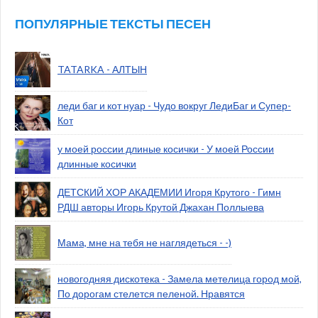
ПОПУЛЯРНЫЕ ТЕКСТЫ ПЕСЕН
TATARKA - АЛТЫН
леди баг и кот нуар - Чудо вокруг ЛедиБаг и Супер-
Кот
у моей россии длиные косички - У моей России
длинные косички
ДЕТСКИЙ ХОР АКАДЕМИИ Игоря Крутого - Гимн
РДШ авторы Игорь Крутой Джахан Поллыева
Мама, мне на тебя не наглядеться - -)
новогодняя дискотека - Замела метелица город мой,
По дорогам стелется пеленой. Нравятся