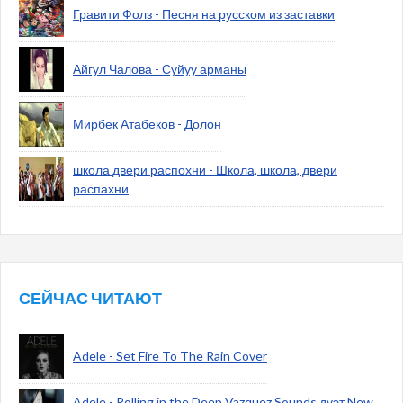
Гравити Фолз - Песня на русском из заставки
Айгул Чалова - Суйуу арманы
Мирбек Атабеков - Долон
школа двери распохни - Школа, школа, двери
распахни
СЕЙЧАС ЧИТАЮТ
Adele - Set Fire To The Rain Cover
Adele - Rolling in the Deep Vazquez Sounds дуэт New