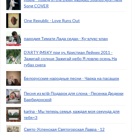
Song COVER
One Republic - Love Runs Out
пародия Тимати Лада седан - Ку-клукс-клан
D'ARTY (MSKY при уч. Кристиан Лейних 2011 -
Зажигай солнце Зажигай небо Я ловлю осень На
губах снега
Белорусские народные песни - Чарка на пасашок
Песня из м/ф Подарок для слона - Песенка Дюдюки
Барбидонской
karina - Мы теперь семья, каждая моя секунда для
тебя<3
Свято-Успенская Святогорская Лавра - 12