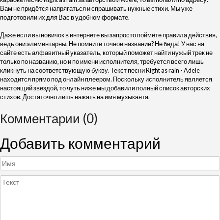
Вам не придётся напрягаться и спрашивать нужные стихи. Мы уже
подготовили их для Вас в удобном формате.
Даже если вы новичок в интернете вы запросто поймёте правила действия,
ведь они элементарны. Не помните точное название? Не беда! У нас на
сайте есть алфавитный указатель, который поможет найти нужый трек не
только по названию, но и по имени исполнителя, требуется всего лишь
кликнуть на соответствующую букву. Текст песни Right as rain - Adele
находится прямо под онлайн плеером. Поскольку исполнитель является
настоящий звездой, то чуть ниже мы добавили полный список авторских
стихов. Достаточно лишь нажать на имя музыканта.
Комментарии (0)
Добавить комментарий