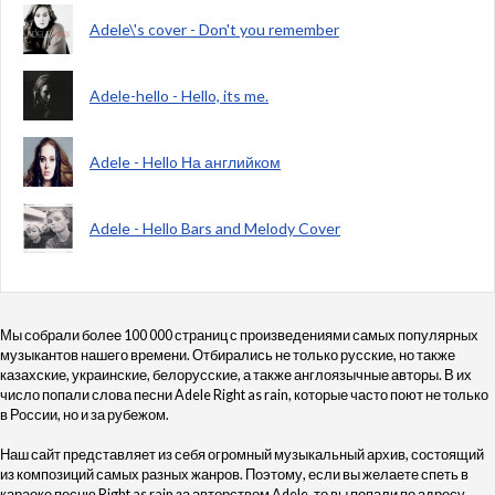
Adele\'s cover - Don't you remember
Adele-hello - Hello, its me.
Adele - Hello На английком
Adele - Hello Bars and Melody Cover
Мы собрали более 100 000 страниц с произведениями самых популярных
музыкантов нашего времени. Отбирались не только русские, но также
казахские, украинские, белорусские, а также англоязычные авторы. В их
число попали слова песни Adele Right as rain, которые часто поют не только
в России, но и за рубежом.
Наш сайт представляет из себя огромный музыкальный архив, состоящий
из композиций самых разных жанров. Поэтому, если вы желаете спеть в
караоке песню Right as rain за авторством Adele, то вы попали по адресу.