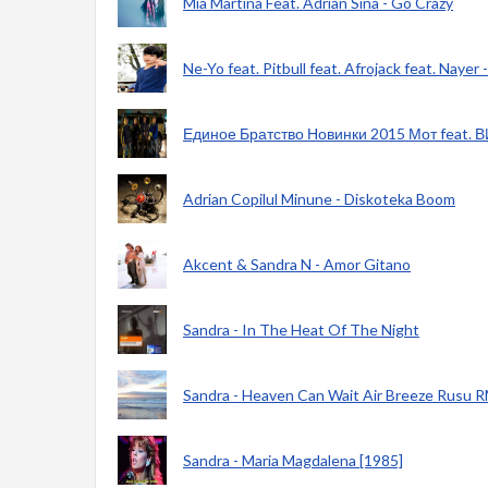
Mia Martina Feat. Adrian Sina - Go Crazy
Ne-Yo feat. Pitbull feat. Afrojack feat. Naye
Единое Братство Новинки 2015 Мот feat. ВИ
Adrian Copilul Minune - Diskoteka Boom
Akcent & Sandra N - Amor Gitano
Sandra - In The Heat Of The Night
Sandra - Heaven Can Wait Air Breeze Rusu 
Sandra - Maria Magdalena [1985]