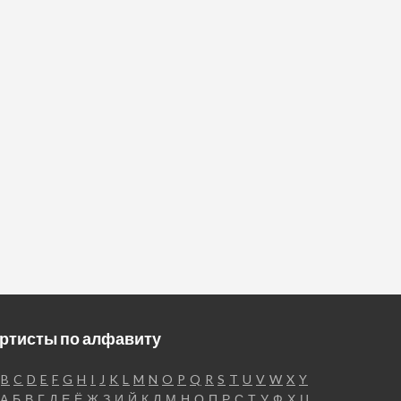
ртисты по алфавиту
B
C
D
E
F
G
H
I
J
K
L
M
N
O
P
Q
R
S
T
U
V
W
X
Y
А
Б
В
Г
Д
Е
Ё
Ж
З
И
Й
К
Л
М
Н
О
П
Р
С
Т
У
Ф
Х
Ц