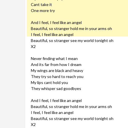
Cant take it
One more try
And I feel, I feel like an angel
Beautiful, so stranger hold me in your arms oh
I feel, I feel like an angel
Beautiful, so stranger see my world tonight oh
X2
Never finding what I mean
And its far from how I dream
My wings are black and heavy
They try so hard to reach you
My lips cant hold you
They whisper sad goodbyes
And I feel, I feel like an angel
Beautiful, so stranger hold me in your arms oh
I feel, I feel like an angel
Beautiful, so stranger see my world tonight oh
X2