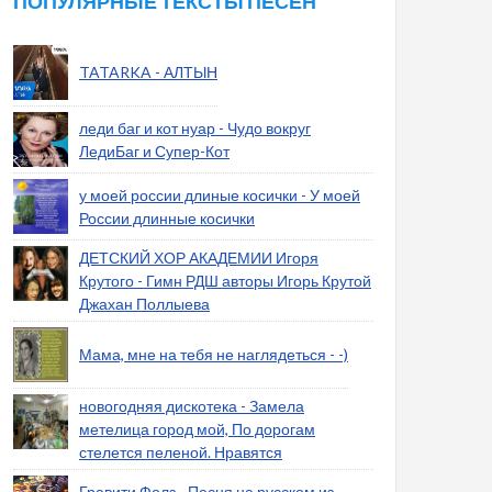
ПОПУЛЯРНЫЕ ТЕКСТЫ ПЕСЕН
TATARKA - АЛТЫН
леди баг и кот нуар - Чудо вокруг
ЛедиБаг и Супер-Кот
у моей россии длиные косички - У моей
России длинные косички
ДЕТСКИЙ ХОР АКАДЕМИИ Игоря
Крутого - Гимн РДШ авторы Игорь Крутой
Джахан Поллыева
Мама, мне на тебя не наглядеться - -)
новогодняя дискотека - Замела
метелица город мой, По дорогам
стелется пеленой. Нравятся
Гравити Фолз - Песня на русском из