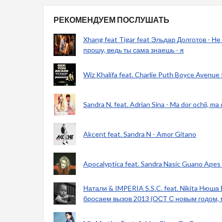
РЕКОМЕНДУЕМ ПОСЛУШАТЬ
Xhang feat Tigar feat Эльдар Долготов - Не
прошу, ведь ты сама знаешь - я
Wiz Khalifa feat. Charlie Puth Boyce Avenue f
Sandra N. feat. Adrian Sina - Ma dor ochii, ma
Akcent feat. Sandra N - Amor Gitano
Apocalyptica feat. Sandra Nasic Guano Apes 
Натали & IMPERIA S.S.C. feat. Nikita Нюша 
бросаем вызов 2013 (ОСТ С новым годом,