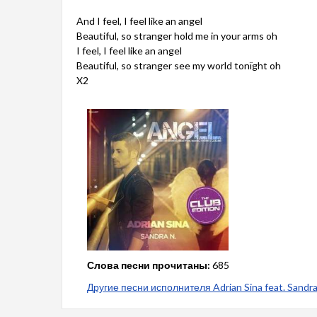
And I feel, I feel like an angel
Beautiful, so stranger hold me in your arms oh
I feel, I feel like an angel
Beautiful, so stranger see my world tonïght oh
X2
Слова песни прочитаны:
685
Другие песни исполнителя Adrian Sina feat. Sandra