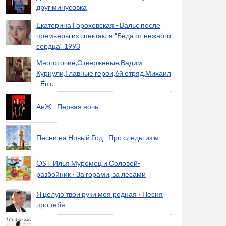
друг минусовка
Екатерина Гороховская - Вальс после
премьеры из спектакля "Беда от нежного
сердца" 1993
Многоточие,Отверженые,Вадим
Курнули,Главные герои,6й отряд,Михаил
- Ёпт.
АнЖ - Первая ночь
Песни на Новый Год - Про следы из м
OST Илья Муромец и Соловей-
разбойник - За горами, за лесами
Я целую твои руки моя родная - Песня
про тебя