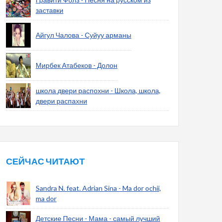
заставки
Айгул Чалова - Суйуу арманы
Мирбек Атабеков - Долон
школа двери распохни - Школа, школа,
двери распахни
СЕЙЧАС ЧИТАЮТ
Sandra N. feat. Adrian Sina - Ma dor ochii,
ma dor
Детские Песни - Мама - самый лучший