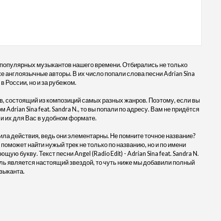
 популярных музыкантов нашего времени. Отбирались не только
же англоязычные авторы. В их число попали слова песни Adrian Sina
о в России, но и за рубежом.
, состоящий из композиций самых разных жанров. Поэтому, если вы
м Adrian Sina feat. Sandra N., то вы попали по адресу. Вам не придётся
и их для Вас в удобном формате.
ила действия, ведь они элементарны. Не помните точное название?
 поможет найти нужый трек не только по названию, но и по имени
ю букву. Текст песни Angel (Radio Edit) - Adrian Sina feat. Sandra N.
ль является настоящий звездой, то чуть ниже мы добавили полный
зыканта.