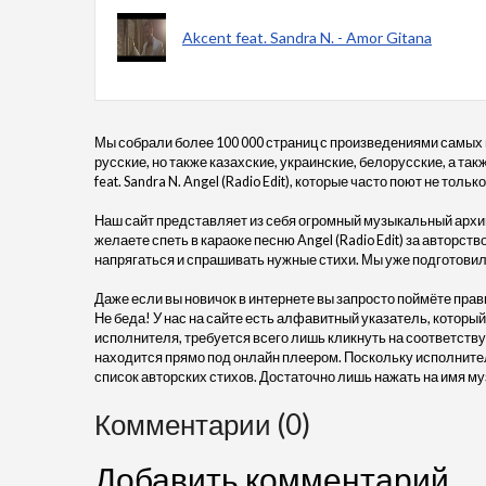
Akcent feat. Sandra N. - Amor Gitana
Мы собрали более 100 000 страниц с произведениями самых
русские, но также казахские, украинские, белорусские, а так
feat. Sandra N. Angel (Radio Edit), которые часто поют не тольк
Наш сайт представляет из себя огромный музыкальный архив
желаете спеть в караоке песню Angel (Radio Edit) за авторство
напрягаться и спрашивать нужные стихи. Мы уже подготовил
Даже если вы новичок в интернете вы запросто поймёте прав
Не беда! У нас на сайте есть алфавитный указатель, который
исполнителя, требуется всего лишь кликнуть на соответствующу
находится прямо под онлайн плеером. Поскольку исполните
список авторских стихов. Достаточно лишь нажать на имя му
Комментарии (0)
Добавить комментарий