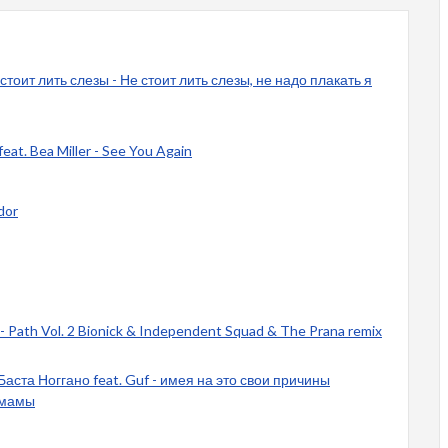
 стоит лить слезы - Не стоит лить слезы, не надо плакать я
eat. Bea Miller - See You Again
 dor
- Path Vol. 2 Bionick & Independent Squad & The Prana remix
Баста Ноггано feat. Guf - имея на это свои причины
 мамы