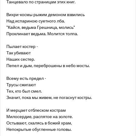
Танцевало по страницам этих книг.
Вихри-космы рыжим демоном взвились
Над испариною суетного лба.
"Кайся, ведьма Грешница, молись"
Проклинает ведьма. Молится толпа.
Пылает костер -
Так убивают
Наших сестер.
Пепел и дым, переброшены в небо мосты.
Всему есть предел -
Трусы сжигают
Тех, кто был смел.
Значит, пока мы живем, не погаснут костры.
И мерцает отблеском кострам
Милосердие, распятое на золоте.
Остывают, скалясь в божий храм,
Непокрытые обугленные головы.