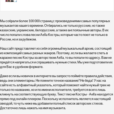
Мы собрали более 100 000 страниц с произведениями самых популярных
музыкантов нашего времени. Отбирались не только русские, но также
казахские, украинские, белорусские, а также англоязычные авторы. В их
число попали слова песни Aella Костры, которые часто поют не только в
России, но и за рубежом.
Наш сайт представляет из себя огромный музыкальный архив, состоящий
из композиций самых разных жанров. Поэтому, если вы желаете спеть в
караоке песню Костры за авторством Aella, то вы попали по адресу. Вам не
придётся напрягаться и спрашивать нужные стихи. Мы уже подготовили их
для Вас в удобном формате.
Даже если вы новичок в интернете вы запросто поймёте правила действия,
ведь они элементарны. Не помните точное название? Не беда! У нас на
сайте есть алфавитный указатель, который поможет найти нужый трек не
только по названию, но и по имени исполнителя, требуется всего лишь
кликнуть на соответствующую букву. Текст песни Костры - Aella находится
прямо под онлайн плеером. Поскольку исполнитель является настоящий
звездой, то чуть ниже мы добавили полный список авторских стихов.
Достаточно лишь нажать на имя музыканта.