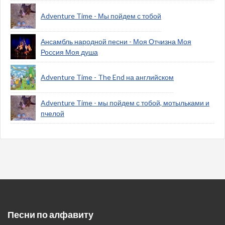
Adventure Time - Мы пойдем с тобой
Ансамбль народной песни - Моя Отчизна Моя
Россия Моя душа
Adventure Time - The End на английском
Adventure Time - мы пойдем с тобой, мотыльками и
пчелой
Песни по алфавиту