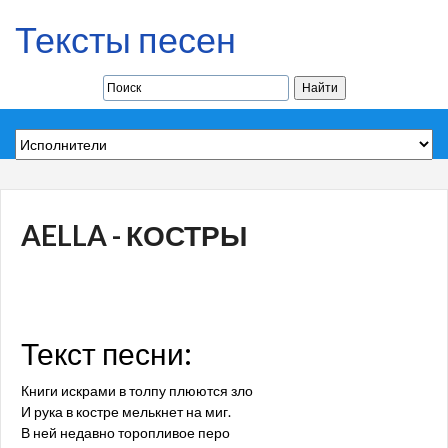
Тексты песен
AELLA - КОСТРЫ
Текст песни:
Книги искрами в толпу плюются зло
И рука в костре мелькнет на миг.
В ней недавно торопливое перо