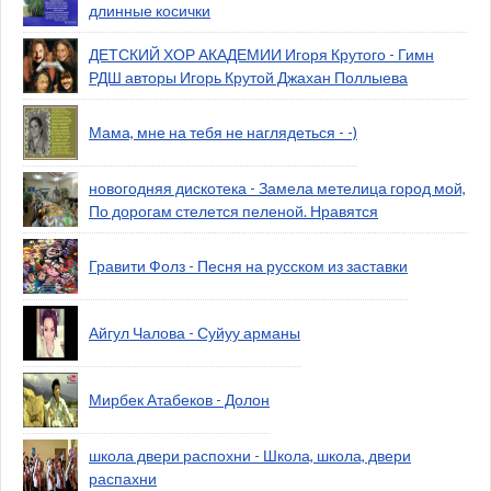
длинные косички
ДЕТСКИЙ ХОР АКАДЕМИИ Игоря Крутого - Гимн
РДШ авторы Игорь Крутой Джахан Поллыева
Мама, мне на тебя не наглядеться - -)
новогодняя дискотека - Замела метелица город мой,
По дорогам стелется пеленой. Нравятся
Гравити Фолз - Песня на русском из заставки
Айгул Чалова - Суйуу арманы
Мирбек Атабеков - Долон
школа двери распохни - Школа, школа, двери
распахни