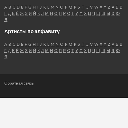
A
B
C
D
E
F
G
H
I
J
K
L
M
N
O
P
Q
R
S
T
U
V
W
X
Y
Z
А
Б
В
Г
Д
Е
Ё
Ж
З
И
Й
К
Л
М
Н
О
П
Р
С
Т
У
Ф
Х
Ц
Ч
Щ
Ш
Ы
Э
Ю
Я
Артисты по алфавиту
A
B
C
D
E
F
G
H
I
J
K
L
M
N
O
P
Q
R
S
T
U
V
W
X
Y
Z
А
Б
В
Г
Д
Е
Ё
Ж
З
И
Й
К
Л
М
Н
О
П
Р
С
Т
У
Ф
Х
Ц
Ч
Щ
Ш
Ы
Э
Ю
Я
Обратная связь