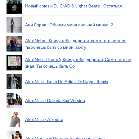
Новый союз и DJ CrAD & Lights Beats - Остаться
Ани Лорак - Обними меня сильней минус -2
Alex Nebo - Кричу тебе, дорогая, сама того не зная,
ты хочешь быть со мной, зажгу
Alex Neb - Постой, Кричу тебе, дорогая, Сама того не
зная, Ты хочешь быть Со
Alex Mica - Beso De Adios De Flagos Remix
Alex Mica - Dalinda Sax Version
Alex Mica - Afrodita
Alex Menco & Володя Aspirin - Без Слов