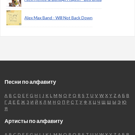
Alex Max Band - Will Not Back Down
Песни по алфавиту
A
B
C
D
E
F
G
H
I
J
K
L
M
N
O
P
Q
R
S
T
U
V
W
X
Y
Z
А
Б
В
Г
Д
Е
Ё
Ж
З
И
Й
К
Л
М
Н
О
П
Р
С
Т
У
Ф
Х
Ц
Ч
Щ
Ш
Ы
Э
Ю
Я
Артисты по алфавиту
A
B
C
D
E
F
G
H
I
J
K
L
M
N
O
P
Q
R
S
T
U
V
W
X
Y
Z
А
Б
В