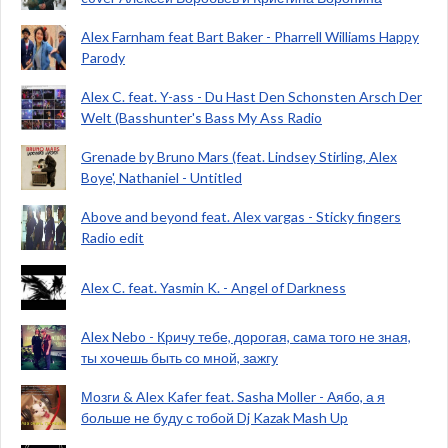
Alex Farnham feat Bart Baker - Pharrell Williams Happy
Parody
Alex C. feat. Y-ass - Du Hast Den Schonsten Arsch Der
Welt (Basshunter's Bass My Ass Radio
Grenade by Bruno Mars (feat. Lindsey Stirling, Alex
Boye', Nathaniel - Untitled
Above and beyond feat. Alex vargas - Sticky fingers
Radio edit
Alex C. feat. Yasmin K. - Angel of Darkness
Alex Nebo - Кричу тебе, дорогая, сама того не зная,
ты хочешь быть со мной, зажгу
Мозги & Alex Kafer feat. Sasha Moller - Аябо, а я
больше не буду с тобой Dj Kazak Mash Up