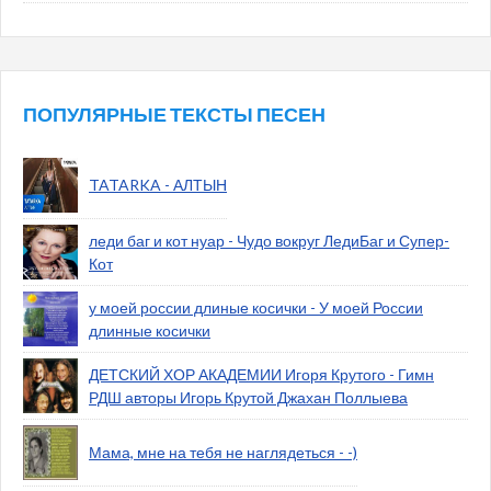
ПОПУЛЯРНЫЕ ТЕКСТЫ ПЕСЕН
TATARKA - АЛТЫН
леди баг и кот нуар - Чудо вокруг ЛедиБаг и Супер-
Кот
у моей россии длиные косички - У моей России
длинные косички
ДЕТСКИЙ ХОР АКАДЕМИИ Игоря Крутого - Гимн
РДШ авторы Игорь Крутой Джахан Поллыева
Мама, мне на тебя не наглядеться - -)