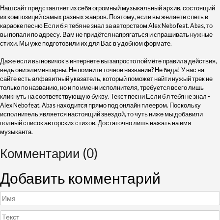
Наш сайт представляет из себя огромный музыкальный архив, состоящий
из композиций самых разных жанров. Поэтому, если вы желаете спеть в
караоке песню Если б я тебя не знал за авторством Alex Nebo feat. Abas, то
вы попали по адресу. Вам не придётся напрягаться и спрашивать нужные
стихи. Мы уже подготовили их для Вас в удобном формате.
Даже если вы новичок в интернете вы запросто поймёте правила действия,
ведь они элементарны. Не помните точное название? Не беда! У нас на
сайте есть алфавитный указатель, который поможет найти нужый трек не
только по названию, но и по имени исполнителя, требуется всего лишь
кликнуть на соответствующую букву. Текст песни Если б я тебя не знал -
Alex Nebo feat. Abas находится прямо под онлайн плеером. Поскольку
исполнитель является настоящий звездой, то чуть ниже мы добавили
полный список авторских стихов. Достаточно лишь нажать на имя
музыканта.
Комментарии (0)
Добавить комментарий