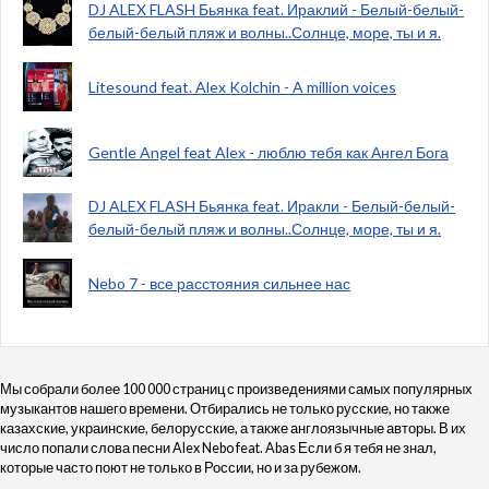
DJ ALEX FLASH Бьянка feat. Ираклий - Белый-белый-
белый-белый пляж и волны..Солнце, море, ты и я.
Litesound feat. Alex Kolchin - A million voices
Gentle Angel feat Alex - люблю тебя как Ангел Бога
DJ ALEX FLASH Бьянка feat. Иракли - Белый-белый-
белый-белый пляж и волны..Солнце, море, ты и я.
Nebo 7 - все расстояния сильнее нас
Мы собрали более 100 000 страниц с произведениями самых популярных
музыкантов нашего времени. Отбирались не только русские, но также
казахские, украинские, белорусские, а также англоязычные авторы. В их
число попали слова песни Alex Nebo feat. Abas Если б я тебя не знал,
которые часто поют не только в России, но и за рубежом.