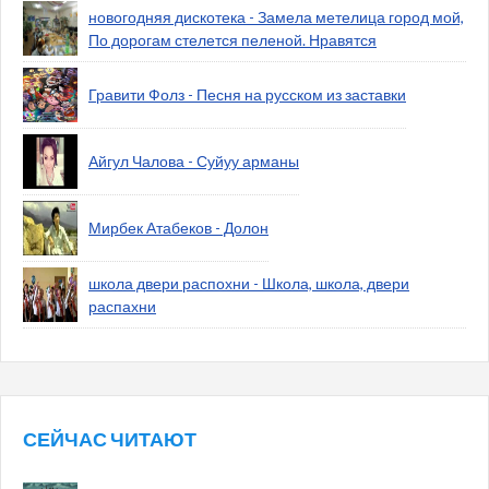
новогодняя дискотека - Замела метелица город мой,
По дорогам стелется пеленой. Нравятся
Гравити Фолз - Песня на русском из заставки
Айгул Чалова - Суйуу арманы
Мирбек Атабеков - Долон
школа двери распохни - Школа, школа, двери
распахни
СЕЙЧАС ЧИТАЮТ