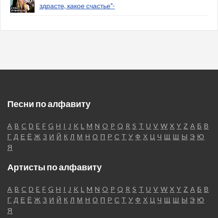
здрасте, какое счастье"-
Песни по алфавиту
A
B
C
D
E
F
G
H
I
J
K
L
M
N
O
P
Q
R
S
T
U
V
W
X
Y
Z
А
Б
В
Г
Д
Е
Ё
Ж
З
И
Й
К
Л
М
Н
О
П
Р
С
Т
У
Ф
Х
Ц
Ч
Щ
Ш
Ы
Э
Ю
Я
Артисты по алфавиту
A
B
C
D
E
F
G
H
I
J
K
L
M
N
O
P
Q
R
S
T
U
V
W
X
Y
Z
А
Б
В
Г
Д
Е
Ё
Ж
З
И
Й
К
Л
М
Н
О
П
Р
С
Т
У
Ф
Х
Ц
Ч
Щ
Ш
Ы
Э
Ю
Я