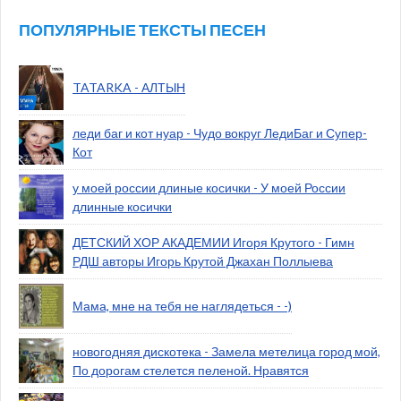
ПОПУЛЯРНЫЕ ТЕКСТЫ ПЕСЕН
TATARKA - АЛТЫН
леди баг и кот нуар - Чудо вокруг ЛедиБаг и Супер-
Кот
у моей россии длиные косички - У моей России
длинные косички
ДЕТСКИЙ ХОР АКАДЕМИИ Игоря Крутого - Гимн
РДШ авторы Игорь Крутой Джахан Поллыева
Мама, мне на тебя не наглядеться - -)
новогодняя дискотека - Замела метелица город мой,
По дорогам стелется пеленой. Нравятся