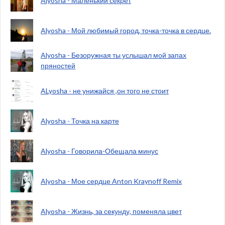
Alyosha - Маленький секрет
Alyosha - Мой любимый город, точка-точка в сердце.
Alyosha - Безоружная ты услышал мой запах
пряностей
ALyosha - не унижайся ,он того не стоит
Alyosha - Точка на карте
Alyosha - Говорила-Обещала минус
Alyosha - Мое сердце Anton Kraynoff Remix
Alyosha - Жизнь, за секунду, поменяла цвет