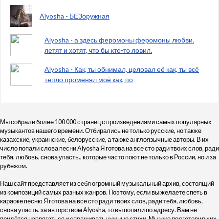
Alyosha - БЕЗоружная
Alyosha - а здесь феромоны феромоны любви.
летят и хотят, что бы кто-то ловил.
Alyosha - Как, ты обнимал, целовал её как, ты всё
тепло променял моё как, по
Мы собрали более 100 000 страниц с произведениями самых популярных
музыкантов нашего времени. Отбирались не только русские, но также
казахские, украинские, белорусские, а также англоязычные авторы. В их
число попали слова песни Alyosha Я готова на все сто ради твоих слов, ради
тебя, любовь, снова упасть., которые часто поют не только в России, но и за
рубежом.
Наш сайт представляет из себя огромный музыкальный архив, состоящий
из композиций самых разных жанров. Поэтому, если вы желаете спеть в
караоке песню Я готова на все сто ради твоих слов, ради тебя, любовь,
снова упасть. за авторством Alyosha, то вы попали по адресу. Вам не
придётся напрягаться и спрашивать нужные стихи. Мы уже подготовили их