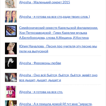
Alyosha - Маленький секрет 2015
Alyosha - я готова на все сто,ради твоих слов. )
Симфонический оркестр Карельской филармонии.
Хор Петрозаводской - Гимн Карелии музыка
А.Белобородова, слова А.Мишина, И.Костина
Юлия Началова - Песня про учителя,эту песню мы
пели на выпускной
Alyosha - Феромоны любви
Alyosha - Оно всё бьётся, бьётся, бьётся, живёт оно
все дышит, дышит, дышит и
Alyosha - я готова на все сто.
Alyosha - А я пришла домой (И тут мне "здрасте,