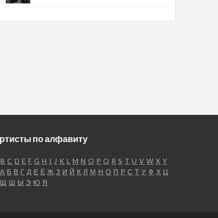
ртисты по алфавиту
B
C
D
E
F
G
H
I
J
K
L
M
N
O
P
Q
R
S
T
U
V
W
X
Y
А
Б
В
Г
Д
Е
Ё
Ж
З
И
Й
К
Л
М
Н
О
П
Р
С
Т
У
Ф
Х
Ц
Щ
Ш
Ы
Э
Ю
Я