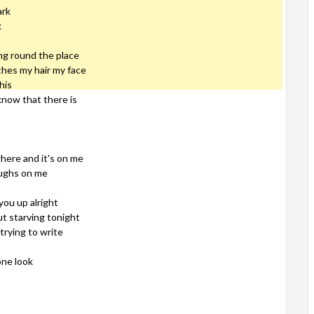
ark
k
ng round the place
thes my hair my face
his
now that there is
here and it's on me
aughs on me
you up alright
ut starving tonight
 trying to write
one look