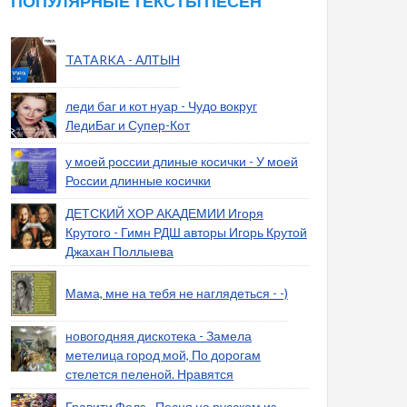
ПОПУЛЯРНЫЕ ТЕКСТЫ ПЕСЕН
TATARKA - АЛТЫН
леди баг и кот нуар - Чудо вокруг
ЛедиБаг и Супер-Кот
у моей россии длиные косички - У моей
России длинные косички
ДЕТСКИЙ ХОР АКАДЕМИИ Игоря
Крутого - Гимн РДШ авторы Игорь Крутой
Джахан Поллыева
Мама, мне на тебя не наглядеться - -)
новогодняя дискотека - Замела
метелица город мой, По дорогам
стелется пеленой. Нравятся
Гравити Фолз - Песня на русском из