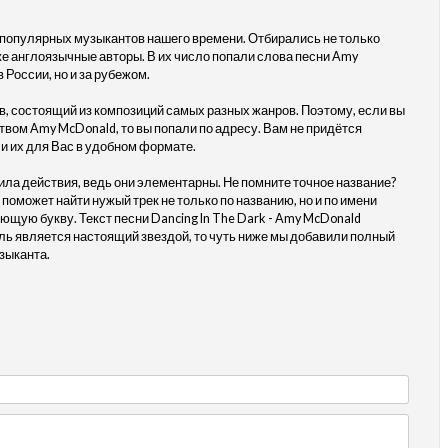
 популярных музыкантов нашего времени. Отбирались не только
кже англоязычные авторы. В их число попали слова песни Amy
 России, но и за рубежом.
, состоящий из композиций самых разных жанров. Поэтому, если вы
ством Amy McDonald, то вы попали по адресу. Вам не придётся
и их для Вас в удобном формате.
ила действия, ведь они элементарны. Не помните точное название?
 поможет найти нужый трек не только по названию, но и по имени
ющую букву. Текст песни Dancing In The Dark - Amy McDonald
ль является настоящий звездой, то чуть ниже мы добавили полный
зыканта.