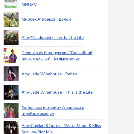
МИНУС
Мирбек Атабеков - Долон
Amy Macdonald - This Is The Life
Песенка из белорусских "Спокойной
ночи, малыши" - Калыханочка
Amy Jade Winehouse - Rehab
Amy Jade Winehouse - This is the Life
Любовные истории - А записки с
голубкамиминус
Amy Capilari & Burex - Mister Moon & Miss
Sun LowRiot Mix