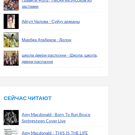
заставки
Айгул Чалова - Суйуу арманы
Мирбек Атабеков - Долон
школа двери распохни - Школа, школа,
двери распахни
СЕЙЧАС ЧИТАЮТ
Amy Macdonald - Born To Run Bruce
Springsteen Cover Live
Amy Macdonald - THIS IS THE LIFE