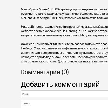
Мы собрали более 100 000 страниц с произведениями самых
русские, но также казахские, украинские, белорусские, а та
McDonald Dancing In The Dark, которые часто поют не только в
Наш сайт представляет из себя огромный музыкальный архив
желаете спеть в караоке песню Dancing In The Dark за автор
напрягаться и спрашивать нужные стихи. Мы уже подготовил
Даже если вы новичок в интернете вы запросто поймёте прав
Не беда! У нас на сайте есть алфавитный указатель, который
исполнителя, требуется всего лишь кликнуть на соответству
находится прямо под онлайн плеером. Поскольку исполните
список авторских стихов. Достаточно лишь нажать на имя му
Комментарии (0)
Добавить комментарий