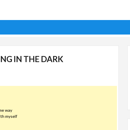
NG IN THE DARK
ame way
ith myself