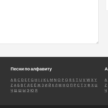
Песни по алфавиту
А
A
B
C
D
E
F
G
H
I
J
K
L
M
N
O
P
Q
R
S
T
U
V
W
X
Y
A
Z
А
Б
В
Г
Д
Е
Ё
Ж
З
И
Й
К
Л
М
Н
О
П
Р
С
Т
У
Ф
Х
Ц
Z
Ч
Щ
Ш
Ы
Э
Ю
Я
Ч