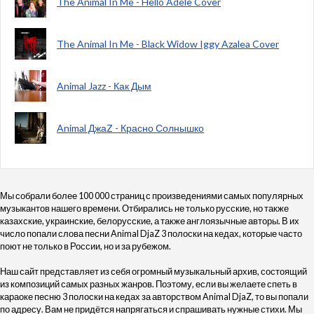
The Animal In Me - Hello Adele Cover
The Animal In Me - Black Widow Iggy Azalea Cover
Animal Jazz - Как Дым
Animal ДжаZ - Красно Солнышко
Мы собрали более 100 000 страниц с произведениями самых популярных
музыкантов нашего времени. Отбирались не только русские, но также
казахские, украинские, белорусские, а также англоязычные авторы. В их
число попали слова песни Animal DjaZ 3 полоски на кедах, которые часто
поют не только в России, но и за рубежом.
Наш сайт представляет из себя огромный музыкальный архив, состоящий
из композиций самых разных жанров. Поэтому, если вы желаете спеть в
караоке песню 3 полоски на кедах за авторством Animal DjaZ, то вы попали
по адресу. Вам не придётся напрягаться и спрашивать нужные стихи. Мы