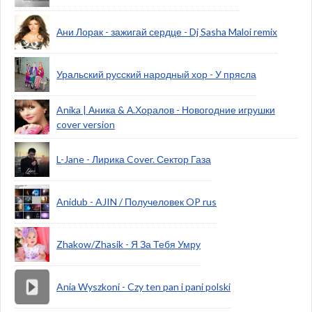
Ани Лорак - зажигай сердце - Dj Sasha Maloi remix
Уральский русский народный хор - У прясла
Anika | Аника & А.Хоралов - Новогодние игрушки
cover version
L-Jane - Лирика Cover. Сектор Газа
Anidub - AJIN / Получеловек OP rus
Zhakow/Zhasik - Я За Тебя Умру
Ania Wyszkoni - Czy ten pan i pani polski