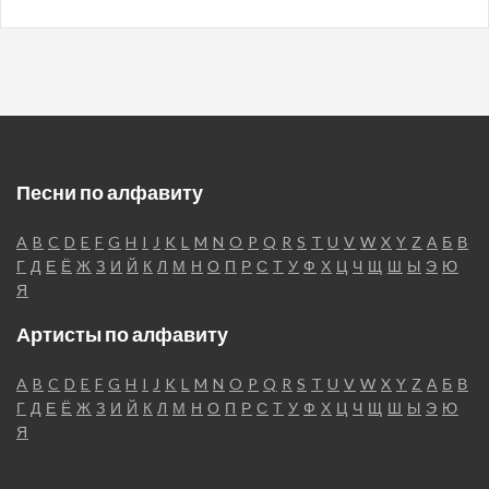
Песни по алфавиту
A
B
C
D
E
F
G
H
I
J
K
L
M
N
O
P
Q
R
S
T
U
V
W
X
Y
Z
А
Б
В
Г
Д
Е
Ё
Ж
З
И
Й
К
Л
М
Н
О
П
Р
С
Т
У
Ф
Х
Ц
Ч
Щ
Ш
Ы
Э
Ю
Я
Артисты по алфавиту
A
B
C
D
E
F
G
H
I
J
K
L
M
N
O
P
Q
R
S
T
U
V
W
X
Y
Z
А
Б
В
Г
Д
Е
Ё
Ж
З
И
Й
К
Л
М
Н
О
П
Р
С
Т
У
Ф
Х
Ц
Ч
Щ
Ш
Ы
Э
Ю
Я