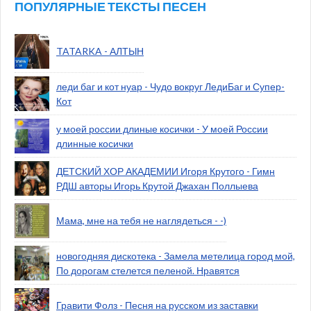
ПОПУЛЯРНЫЕ ТЕКСТЫ ПЕСЕН
TATARKA - АЛТЫН
леди баг и кот нуар - Чудо вокруг ЛедиБаг и Супер-
Кот
у моей россии длиные косички - У моей России
длинные косички
ДЕТСКИЙ ХОР АКАДЕМИИ Игоря Крутого - Гимн
РДШ авторы Игорь Крутой Джахан Поллыева
Мама, мне на тебя не наглядеться - -)
новогодняя дискотека - Замела метелица город мой,
По дорогам стелется пеленой. Нравятся
Гравити Фолз - Песня на русском из заставки