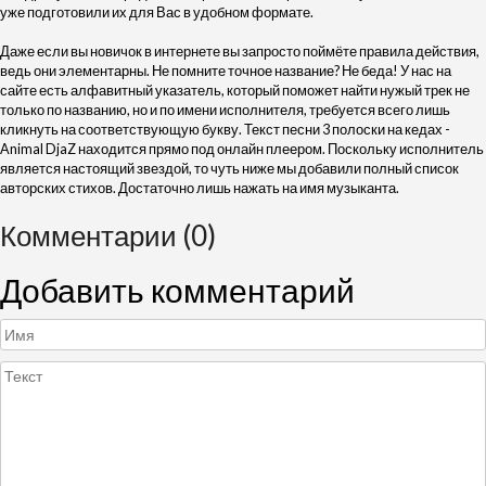
уже подготовили их для Вас в удобном формате.
Даже если вы новичок в интернете вы запросто поймёте правила действия,
ведь они элементарны. Не помните точное название? Не беда! У нас на
сайте есть алфавитный указатель, который поможет найти нужый трек не
только по названию, но и по имени исполнителя, требуется всего лишь
кликнуть на соответствующую букву. Текст песни 3 полоски на кедах -
Animal DjaZ находится прямо под онлайн плеером. Поскольку исполнитель
является настоящий звездой, то чуть ниже мы добавили полный список
авторских стихов. Достаточно лишь нажать на имя музыканта.
Комментарии (0)
Добавить комментарий