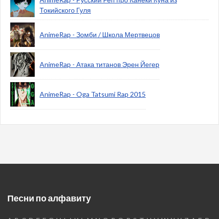
Токийского Гуля
AnimeRap - Зомби / Школа Мертвецов
AnimeRap - Атака титанов Эрен Йегер
AnimeRap - Oga Tatsumi Rap 2015
Песни по алфавиту