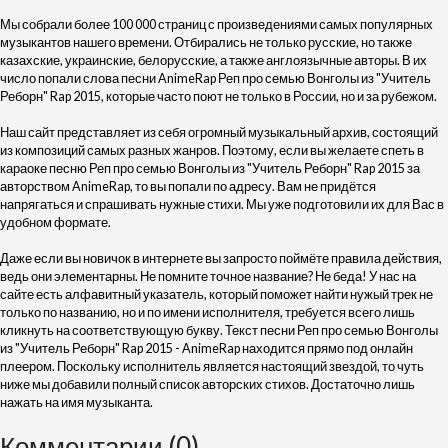
Мы собрали более 100 000 страниц с произведениями самых популярных
музыкантов нашего времени. Отбирались не только русские, но также
казахские, украинские, белорусские, а также англоязычные авторы. В их
число попали слова песни AnimeRap Реп про семью Вонголы из "Учитель
Реборн" Rap 2015, которые часто поют не только в России, но и за рубежом.
Наш сайт представляет из себя огромный музыкальный архив, состоящий
из композиций самых разных жанров. Поэтому, если вы желаете спеть в
караоке песню Реп про семью Вонголы из "Учитель Реборн" Rap 2015 за
авторством AnimeRap, то вы попали по адресу. Вам не придётся
напрягаться и спрашивать нужные стихи. Мы уже подготовили их для Вас в
удобном формате.
Даже если вы новичок в интернете вы запросто поймёте правила действия,
ведь они элементарны. Не помните точное название? Не беда! У нас на
сайте есть алфавитный указатель, который поможет найти нужый трек не
только по названию, но и по имени исполнителя, требуется всего лишь
кликнуть на соответствующую букву. Текст песни Реп про семью Вонголы
из "Учитель Реборн" Rap 2015 - AnimeRap находится прямо под онлайн
плеером. Поскольку исполнитель является настоящий звездой, то чуть
ниже мы добавили полный список авторских стихов. Достаточно лишь
нажать на имя музыканта.
Комментарии (0)