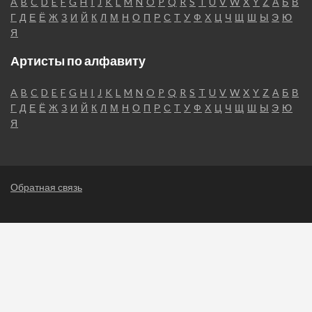
A
B
C
D
E
F
G
H
I
J
K
L
M
N
O
P
Q
R
S
T
U
V
W
X
Y
Z
А
Б
В
Г
Д
Е
Ё
Ж
З
И
Й
К
Л
М
Н
О
П
Р
С
Т
У
Ф
Х
Ц
Ч
Щ
Ш
Ы
Э
Ю
Я
Артисты по алфавиту
A
B
C
D
E
F
G
H
I
J
K
L
M
N
O
P
Q
R
S
T
U
V
W
X
Y
Z
А
Б
В
Г
Д
Е
Ё
Ж
З
И
Й
К
Л
М
Н
О
П
Р
С
Т
У
Ф
Х
Ц
Ч
Щ
Ш
Ы
Э
Ю
Я
Обратная связь