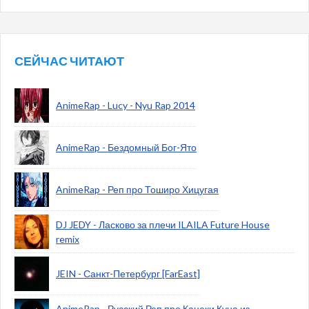
СЕЙЧАС ЧИТАЮТ
AnimeRap - Lucy - Nyu Rap 2014
AnimeRap - Бездомный Бог-Ято
AnimeRap - Реп про Тоширо Хицугая
DJ JEDY - Ласково за плечи ILAILA Future House
remix
JEIN - Санкт-Петербург [FarEast]
AnimeRap - Русский Реп про Канеки Куна из