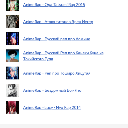
AnimeRap - Oga Tatsumi Rap 2015
AnimeRap - Атака титанов Эрен Йегер
AnimeRap - Русский реп про Аомине
AnimeRap - Русский Реп про Канеки Куна из
Токийского Гуля
AnimeRap - Реп про Тоширо Хицугая
AnimeRap - Бездомный Бог-Ято
AnimeRap - Lucy - Nyu Rap 2014