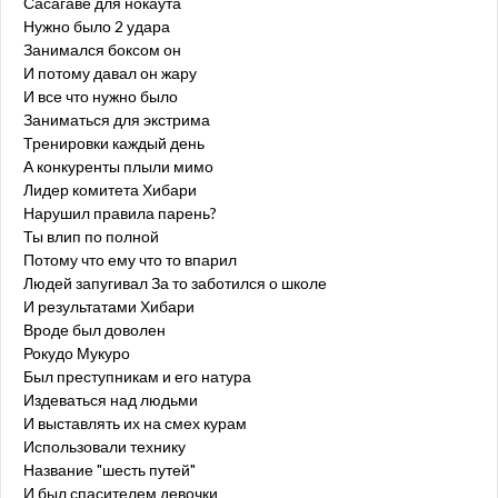
Сасагаве для нокаута
Нужно было 2 удара
Занимался боксом он
И потому давал он жару
И все что нужно было
Заниматься для экстрима
Тренировки каждый день
А конкуренты плыли мимо
Лидер комитета Хибари
Нарушил правила парень?
Ты влип по полной
Потому что ему что то впарил
Людей запугивал За то заботился о школе
И результатами Хибари
Вроде был доволен
Рокудо Мукуро
Был преступникам и его натура
Издеваться над людьми
И выставлять их на смех курам
Использовали технику
Название "шесть путей"
И был спасителем девочки