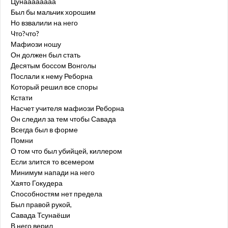
Цунаааааааа
Был бы мальчик хорошим
Но взвалили на него
Что?что?
Мафиози ношу
Он должен был стать
Десятым боссом Вонголы
Послали к нему Реборна
Который решил все споры
Кстати
Насчет учителя мафиози Реборна
Он следил за тем чтобы Савада
Всегда был в форме
Помни
О том что был убийцей, киллером
Если злится то всемером
Минимум напади на него
Хаято Гокудера
Способностям нет предела
Был правой рукой,
Савада Тсунаёши
В него верил