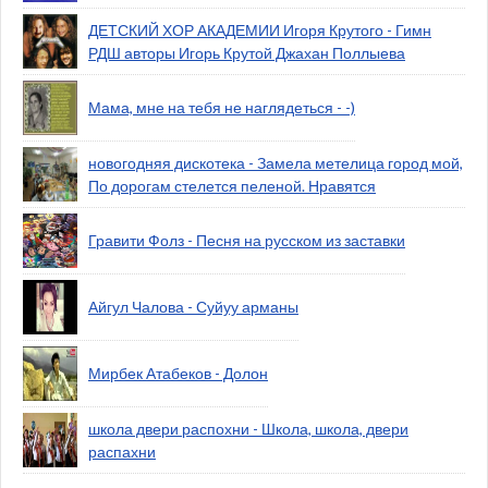
ДЕТСКИЙ ХОР АКАДЕМИИ Игоря Крутого - Гимн
РДШ авторы Игорь Крутой Джахан Поллыева
Мама, мне на тебя не наглядеться - -)
новогодняя дискотека - Замела метелица город мой,
По дорогам стелется пеленой. Нравятся
Гравити Фолз - Песня на русском из заставки
Айгул Чалова - Суйуу арманы
Мирбек Атабеков - Долон
школа двери распохни - Школа, школа, двери
распахни