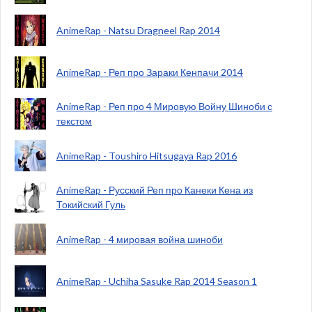
AnimeRap - Natsu Dragneel Rap 2014
AnimeRap - Реп про Зараки Кенпачи 2014
AnimeRap - Реп про 4 Мировую Войну Шиноби с
текстом
AnimeRap - Toushiro Hitsugaya Rap 2016
AnimeRap - Русский Реп про Канеки Кена из
Токийский Гуль
AnimeRap - 4 мировая война шиноби
AnimeRap - Uchiha Sasuke Rap 2014 Season 1