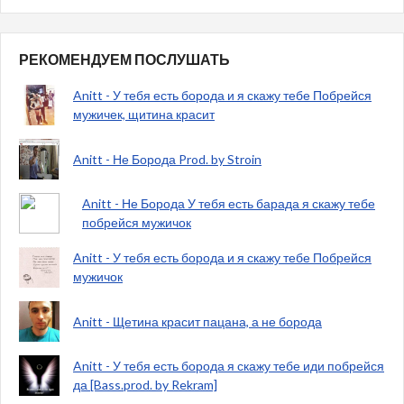
РЕКОМЕНДУЕМ ПОСЛУШАТЬ
Anitt - У тебя есть борода и я скажу тебе Побрейся
мужичек, щитина красит
Anitt - Не Борода Prod. by Stroin
Anitt - Не Борода У тебя есть барада я скажу тебе
побрейся мужичок
Anitt - У тебя есть борода и я скажу тебе Побрейся
мужичок
Anitt - Щетина красит пацана, а не борода
Anitt - У тебя есть борода я скажу тебе иди побрейся
да [Bass.prod. by Rekram]