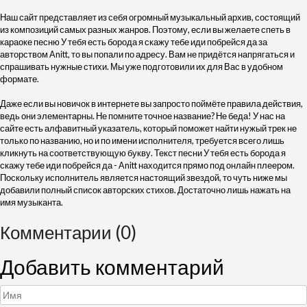
Наш сайт представляет из себя огромный музыкальный архив, состоящий
из композиций самых разных жанров. Поэтому, если вы желаете спеть в
караоке песню У тебя есть борода я скажу тебе иди побрейся да за
авторством Anitt, то вы попали по адресу. Вам не придётся напрягаться и
спрашивать нужные стихи. Мы уже подготовили их для Вас в удобном
формате.
Даже если вы новичок в интернете вы запросто поймёте правила действия,
ведь они элементарны. Не помните точное название? Не беда! У нас на
сайте есть алфавитный указатель, который поможет найти нужый трек не
только по названию, но и по имени исполнителя, требуется всего лишь
кликнуть на соответствующую букву. Текст песни У тебя есть борода я
скажу тебе иди побрейся да - Anitt находится прямо под онлайн плеером.
Поскольку исполнитель является настоящий звездой, то чуть ниже мы
добавили полный список авторских стихов. Достаточно лишь нажать на
имя музыканта.
Комментарии (0)
Добавить комментарий