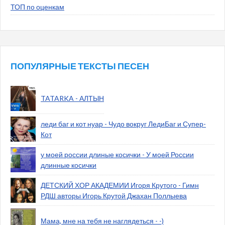
ТОП по оценкам
ПОПУЛЯРНЫЕ ТЕКСТЫ ПЕСЕН
TATARKA - АЛТЫН
леди баг и кот нуар - Чудо вокруг ЛедиБаг и Супер-
Кот
у моей россии длиные косички - У моей России
длинные косички
ДЕТСКИЙ ХОР АКАДЕМИИ Игоря Крутого - Гимн
РДШ авторы Игорь Крутой Джахан Поллыева
Мама, мне на тебя не наглядеться - -)