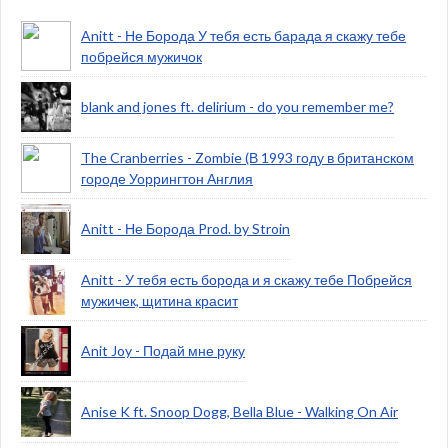
Anitt - Не Борода У тебя есть барада я скажу тебе
побрейся мужичок
blank and jones ft. delirium - do you remember me?
The Cranberries - Zombie (В 1993 году в британском
городе Уоррингтон Англия
Anitt - Не Борода Prod. by Stroin
Anitt - У тебя есть борода и я скажу тебе Побрейся
мужичек, щитина красит
Anit Joy - Подай мне руку
Anise K ft. Snoop Dogg, Bella Blue - Walking On Air