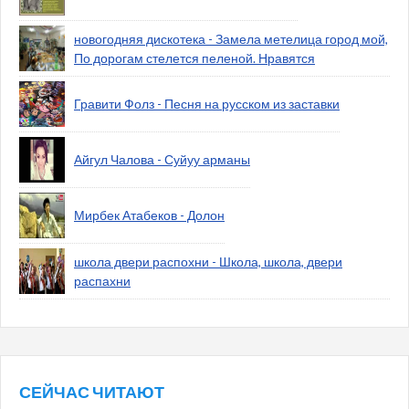
новогодняя дискотека - Замела метелица город мой,
По дорогам стелется пеленой. Нравятся
Гравити Фолз - Песня на русском из заставки
Айгул Чалова - Суйуу арманы
Мирбек Атабеков - Долон
школа двери распохни - Школа, школа, двери
распахни
СЕЙЧАС ЧИТАЮТ