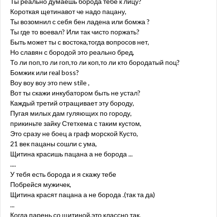
Ты реально думаешь борода тебе к лицу?
Короткая щетинавот че надо пацану,
Ты возомнил с себя бен ладена или бомжа ?
Ты где то воевал? Или так чисто поржать?
Быть может ты с востока,тогда вопросов нет,
Но славян с бородой это реально бред,
То ли поп,то ли гоп,то ли коп,то ли кто бородатый поц?
Бомжик или real boss?
Воу воу воу это new stile ,
Вот ты скажи инкубатором быть не устал?
Каждый третий отращивает эту бороду,
Пугая милых дам гуляющих по городу,
прикиньте зайку Стетхема с таким кустом,
Это сразу не боец а граф морской Кусто,
21 век пацаны сошли с ума,
Щитина красишь пацана а не борода ...
....
У тебя есть борода и я скажу тебе
Побрейся мужичек,
Щитина красят пацана а не борода .(так та да)
...
Когда парень со щитиной,это классно так,