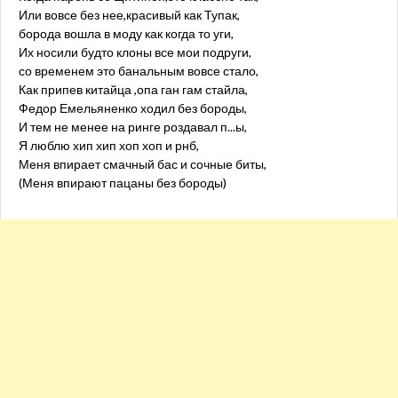
Или вовсе без нее,красивый как Тупак,
борода вошла в моду как когда то уги,
Их носили будто клоны все мои подруги,
со временем это банальным вовсе стало,
Как припев китайца ,опа ган гам стайла,
Федор Емельяненко ходил без бороды,
И тем не менее на ринге роздавал п...ы,
Я люблю хип хип хоп хоп и рнб,
Меня впирает смачный бас и сочные биты,
(Меня впирают пацаны без бороды)