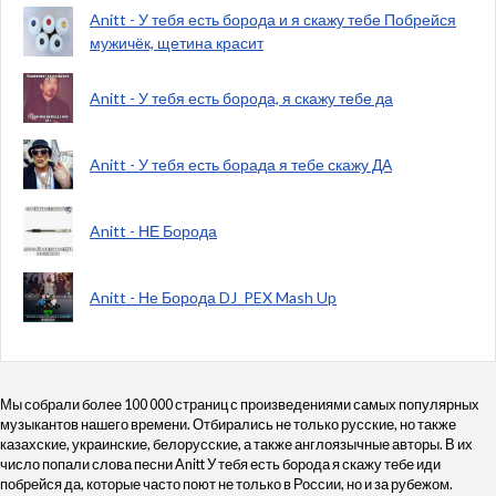
Anitt - У тебя есть борода и я скажу тебе Побрейся
мужичёк, щетина красит
Anitt - У тебя есть борода, я скажу тебе да
Anitt - У тебя есть борада я тебе скажу ДА
Anitt - НЕ Борода
Anitt - Не Борода DJ_PEX Mash Up
Мы собрали более 100 000 страниц с произведениями самых популярных
музыкантов нашего времени. Отбирались не только русские, но также
казахские, украинские, белорусские, а также англоязычные авторы. В их
число попали слова песни Anitt У тебя есть борода я скажу тебе иди
побрейся да, которые часто поют не только в России, но и за рубежом.