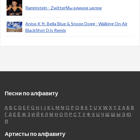
Rammstein - ZwitterМы единое целое
Anise K ft. Bella Blue & Snoop Dogg - Walking On Air
BlackShot DJs Remix
Песни по алфавиту
A
B
C
D
E
F
G
H
I
J
K
L
M
N
O
P
Q
R
S
T
U
V
W
X
Y
Z
А
Б
В
Г
Д
Е
Ё
Ж
З
И
Й
К
Л
М
Н
О
П
Р
С
Т
У
Ф
Х
Ц
Ч
Щ
Ш
Ы
Э
Ю
Я
Артисты по алфавиту