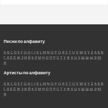
Песни по алфавиту
A
B
C
D
E
F
G
H
I
J
K
L
M
N
O
P
Q
R
S
T
U
V
W
X
Y
Z
А
Б
В
Г
Д
Е
Ё
Ж
З
И
Й
К
Л
М
Н
О
П
Р
С
Т
У
Ф
Х
Ц
Ч
Щ
Ш
Ы
Э
Ю
Я
Артисты по алфавиту
A
B
C
D
E
F
G
H
I
J
K
L
M
N
O
P
Q
R
S
T
U
V
W
X
Y
Z
А
Б
В
Г
Д
Е
Ё
Ж
З
И
Й
К
Л
М
Н
О
П
Р
С
Т
У
Ф
Х
Ц
Ч
Щ
Ш
Ы
Э
Ю
Я