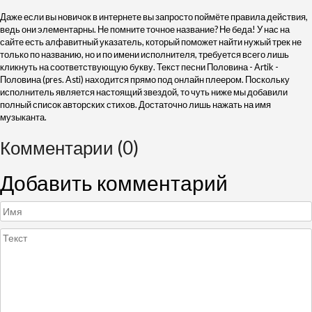
Даже если вы новичок в интернете вы запросто поймёте правила действия,
ведь они элементарны. Не помните точное название? Не беда! У нас на
сайте есть алфавитный указатель, который поможет найти нужый трек не
только по названию, но и по имени исполнителя, требуется всего лишь
кликнуть на соответствующую букву. Текст песни Половина - Artik -
Половина (pres. Asti) находится прямо под онлайн плеером. Поскольку
исполнитель является настоящий звездой, то чуть ниже мы добавили
полный список авторских стихов. Достаточно лишь нажать на имя
музыканта.
Комментарии (0)
Добавить комментарий