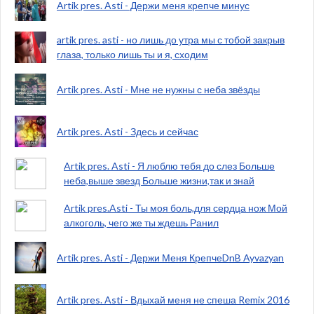
Artik pres. Asti - Держи меня крепче минус
artik pres. asti - но лишь до утра мы с тобой закрыв
глаза, только лишь ты и я, сходим
Artik pres. Asti - Мне не нужны с неба звёзды
Artik pres. Asti - Здесь и сейчас
Artik pres. Asti - Я люблю тебя до слез Больше
неба,выше звезд Больше жизни,так и знай
Artik pres.Asti - Ты моя боль,для сердца нож Мой
алкоголь, чего же ты ждешь Ранил
Artik pres. Asti - Держи Меня КрепчеDnB Ayvazyan
Artik pres. Asti - Вдыхай меня не спеша Remix 2016