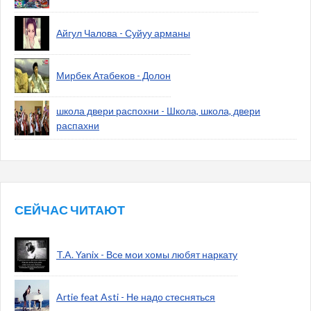
Айгул Чалова - Суйуу арманы
Мирбек Атабеков - Долон
школа двери распохни - Школа, школа, двери
распахни
СЕЙЧАС ЧИТАЮТ
T.A. Yanix - Все мои хомы любят наркату
Artie feat Asti - Не надо стесняться