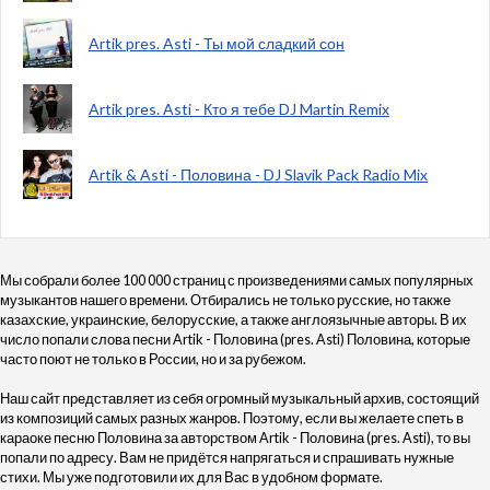
Artik pres. Asti - Ты мой сладкий сон
Artik pres. Asti - Кто я тебе DJ Martin Remix
Artik & Asti - Половина - DJ Slavik Pack Radio Mix
Мы собрали более 100 000 страниц с произведениями самых популярных
музыкантов нашего времени. Отбирались не только русские, но также
казахские, украинские, белорусские, а также англоязычные авторы. В их
число попали слова песни Artik - Половина (pres. Asti) Половина, которые
часто поют не только в России, но и за рубежом.
Наш сайт представляет из себя огромный музыкальный архив, состоящий
из композиций самых разных жанров. Поэтому, если вы желаете спеть в
караоке песню Половина за авторством Artik - Половина (pres. Asti), то вы
попали по адресу. Вам не придётся напрягаться и спрашивать нужные
стихи. Мы уже подготовили их для Вас в удобном формате.