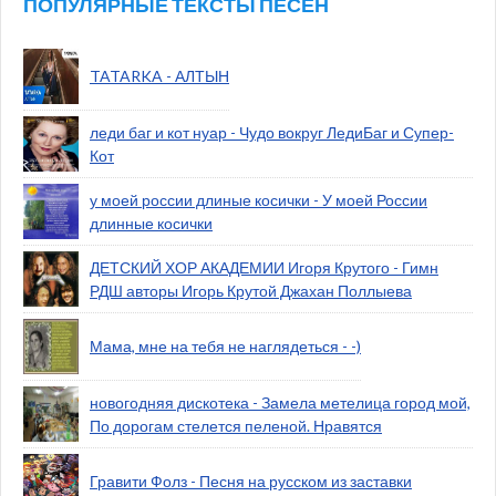
ПОПУЛЯРНЫЕ ТЕКСТЫ ПЕСЕН
TATARKA - АЛТЫН
леди баг и кот нуар - Чудо вокруг ЛедиБаг и Супер-
Кот
у моей россии длиные косички - У моей России
длинные косички
ДЕТСКИЙ ХОР АКАДЕМИИ Игоря Крутого - Гимн
РДШ авторы Игорь Крутой Джахан Поллыева
Мама, мне на тебя не наглядеться - -)
новогодняя дискотека - Замела метелица город мой,
По дорогам стелется пеленой. Нравятся
Гравити Фолз - Песня на русском из заставки