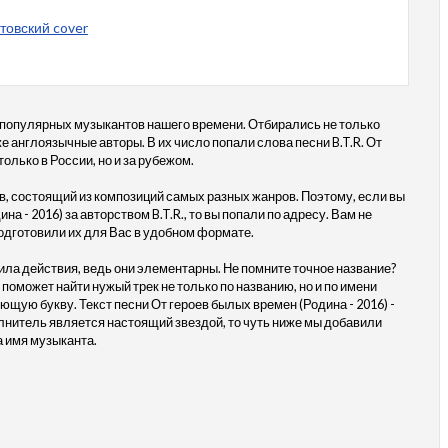
стовский cover
 популярных музыкантов нашего времени. Отбирались не только
же англоязычные авторы. В их число попали слова песни B.T.R. От
только в России, но и за рубежом.
, состоящий из композиций самых разных жанров. Поэтому, если вы
а - 2016) за авторством B.T.R., то вы попали по адресу. Вам не
одготовили их для Вас в удобном формате.
ила действия, ведь они элементарны. Не помните точное название?
 поможет найти нужый трек не только по названию, но и по имени
ющую букву. Текст песни От героев былых времен (Родина - 2016) -
олнитель является настоящий звездой, то чуть ниже мы добавили
а имя музыканта.