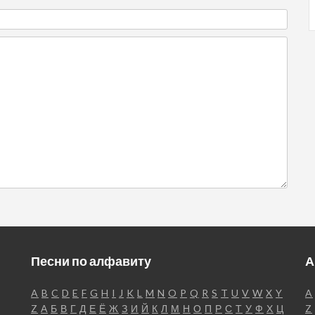
Песни по алфавиту
А
A
B
C
D
E
F
G
H
I
J
K
L
M
N
O
P
Q
R
S
T
U
V
W
X
Y
A
Z
А
Б
В
Г
Д
Е
Ё
Ж
З
И
Й
К
Л
М
Н
О
П
Р
С
Т
У
Ф
Х
Ц
Z