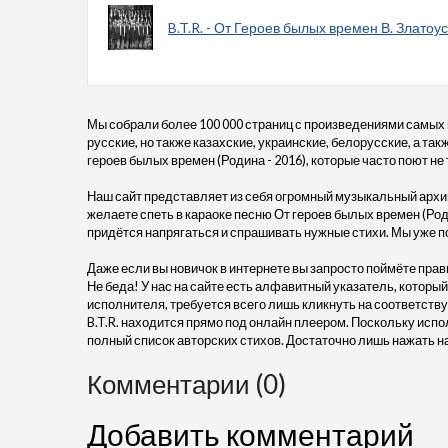
B.T.R. - От Героев былых времен В. Златоу
Мы собрали более 100 000 страниц с произведениями самых
русские, но также казахские, украинские, белорусские, а так
героев былых времен (Родина - 2016), которые часто поют не 
Наш сайт представляет из себя огромный музыкальный архив
желаете спеть в караоке песню От героев былых времен (Родин
придётся напрягаться и спрашивать нужные стихи. Мы уже п
Даже если вы новичок в интернете вы запросто поймёте прав
Не беда! У нас на сайте есть алфавитный указатель, который
исполнителя, требуется всего лишь кликнуть на соответству
B.T.R. находится прямо под онлайн плеером. Поскольку исп
полный список авторских стихов. Достаточно лишь нажать н
Комментарии (0)
Добавить комментарий