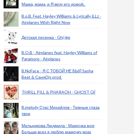
Мама, мама, и Я везу его домой..
B.o.B. Feat. Hayley Williams & Lyrically iLLz -
Airplanes Wish Right Now
Детская песенка - Ghj jge
B.O.B - Airplanes feat. Hayley Williams of
Paramore - Airplanes
B.NoFace - Я С ТОБОЙ НЕ БЫЛ Sasha
Beat & СаняDjs prod.
THRILL PILL & PHARAOH - GHOST GF
B.melody Стас Михайлов - Темные глаза
твои
Мельникова Людмила - Мамочка моя
Больше всех я люблю мамочку мою