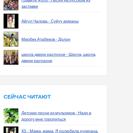
заставки
Айгул Чалова - Суйуу арманы
Мирбек Атабеков - Долон
школа двери распохни - Школа, школа,
двери распахни
СЕЙЧАС ЧИТАЮТ
Детские песни из мультиков - Надо в
дорогу мне торопиться
XS - Мама, мама, Я полюбила хулигана.