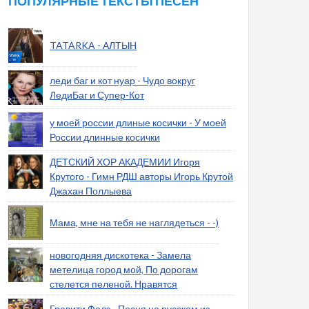
ПОПУЛЯРНЫЕ ТЕКСТЫ ПЕСЕН
TATARKA - АЛТЫН
леди баг и кот нуар - Чудо вокруг
ЛедиБаг и Супер-Кот
у моей россии длиные косички - У моей
России длинные косички
ДЕТСКИЙ ХОР АКАДЕМИИ Игоря
Крутого - Гимн РДШ авторы Игорь Крутой
Джахан Поллыева
Мама, мне на тебя не наглядеться - -)
новогодняя дискотека - Замела
метелица город мой, По дорогам
стелется пеленой. Нравятся
Гравити Фолз - Песня на русском из