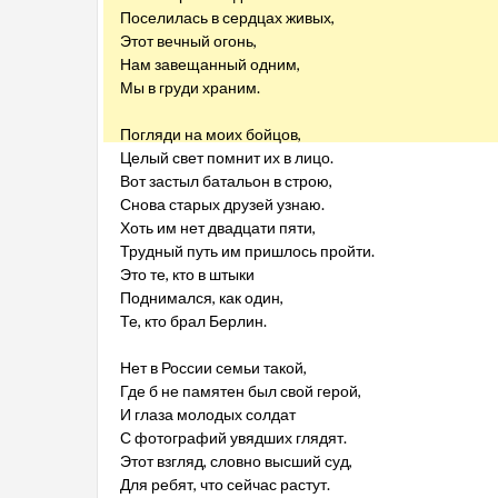
Поселилась в сердцах живых,
Этот вечный огонь,
Нам завещанный одним,
Мы в груди храним.
Погляди на моих бойцов,
Целый свет помнит их в лицо.
Вот застыл батальон в строю,
Снова старых друзей узнаю.
Хоть им нет двадцати пяти,
Трудный путь им пришлось пройти.
Это те, кто в штыки
Поднимался, как один,
Те, кто брал Берлин.
Нет в России семьи такой,
Где б не памятен был свой герой,
И глаза молодых солдат
С фотографий увядших глядят.
Этот взгляд, словно высший суд,
Для ребят, что сейчас растут.