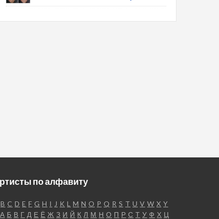
ртисты по алфавиту
B
C
D
E
F
G
H
I
J
K
L
M
N
O
P
Q
R
S
T
U
V
W
X
Y
А
Б
В
Г
Д
Е
Ё
Ж
З
И
Й
К
Л
М
Н
О
П
Р
С
Т
У
Ф
Х
Ц