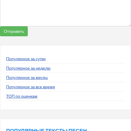
Популярное за сутки
Популярное за неделю
Популярное за месяц
Популярное за все время
ТОП по оценкам
ПОПУЛЯРНЫЕ ТЕКСТЫ ПЕСЕН