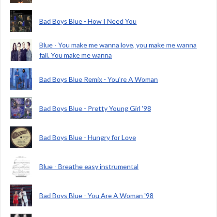
Bad Boys Blue - How I Need You
Blue - You make me wanna love, you make me wanna
fall. You make me wanna
Bad Boys Blue Remix - You're A Woman
Bad Boys Blue - Pretty Young Girl '98
Bad Boys Blue - Hungry for Love
Blue - Breathe easy instrumental
Bad Boys Blue - You Are A Woman '98