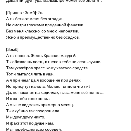
Давай пи*дуй туда, малыш, где может всё оплатят.
[Припев - Зомб]-2х.
А ты беги от меня без оглядки.
Не смотри глазками преданной фанатки.
Без меня классно, со мною непонятки,
Ясно и преимущественно без осадков.
[Зомб]
А ты опасна. Жесть Красная мазда 6.
Ты обожаешь лесть, в гневе к тебе не лезть лучше.
Там ухажёров пресс, кому хватало средств.
Тот и пытался лить в уши.
А я при чем? Да я вообще не при делах.
Истерику тут начала. Малая, ты пила что ли?
Да, не накопил на кадиллак, ты за меня всё поняла.
И я за тебя тоже понял.
А мы не виделись примерно месяц.
Ты аху*нно так похорошела.
Мы друг другу никто.
И факт этот по душе нам.
Мы перебудим всех соседей.