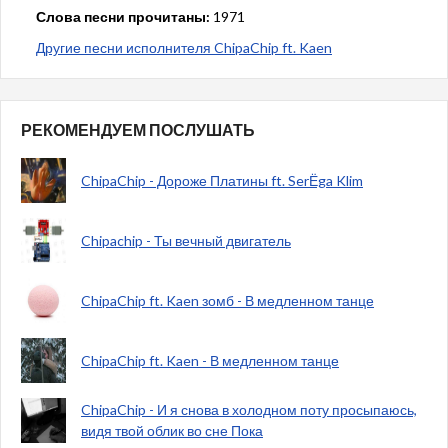
Слова песни прочитаны:
1971
Другие песни исполнителя ChipaChip ft. Kaen
РЕКОМЕНДУЕМ ПОСЛУШАТЬ
ChipaChip - Дороже Платины ft. SerЁga Klim
Chipachip - Ты вечный двигатель
ChipaChip ft. Kaen зомб - В медленном танце
ChipaChip ft. Kaen - В медленном танце
ChipaChip - И я снова в холодном поту просыпаюсь,
видя твой облик во сне Пока