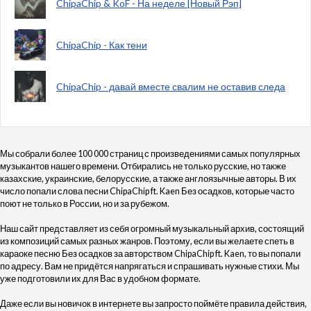
ChipaChip & KoF - На неделе [Новый Рэп]
ChipaChip - Как тени
ChipaChip - давай вместе свалим не оставив следа
Мы собрали более 100 000 страниц с произведениями самых популярных
музыкантов нашего времени. Отбирались не только русские, но также
казахские, украинские, белорусские, а также англоязычные авторы. В их
число попали слова песни ChipaChip ft. Kaen Без осадков, которые часто
поют не только в России, но и за рубежом.
Наш сайт представляет из себя огромный музыкальный архив, состоящий
из композиций самых разных жанров. Поэтому, если вы желаете спеть в
караоке песню Без осадков за авторством ChipaChip ft. Kaen, то вы попали
по адресу. Вам не придётся напрягаться и спрашивать нужные стихи. Мы
уже подготовили их для Вас в удобном формате.
Даже если вы новичок в интернете вы запросто поймёте правила действия,