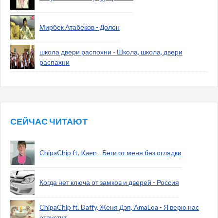
Мирбек Атабеков - Долон
школа двери распохни - Школа, школа, двери
распахни
СЕЙЧАС ЧИТАЮТ
ChipaChip ft. Kaen - Беги от меня без оглядки
Когда нет ключа от замков и дверей - Россия
ChipaChip ft. Daffy, Женя Дэп, AmaLoa - Я верю нас
отпустит