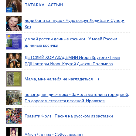
TATARKA - АЛТЫН
леди баг и кот нуар - Чудо вокруг ЛедиБаг и Супер-
Кот
у моей россии длиные косички - У моей России
длинные косички
ДЕТСКИЙ ХОР АКАДЕМИИ Игоря Крутого - Гимн
РДШ авторы Игорь Крутой Джахан Поллыева
Мама, мне на тебя не наглядеться - -)
новогодняя дискотека - Замела метелица город мой,
По дорогам стелется пеленой. Нравятся
Гравити Фолз - Песня на русском из заставки
Айгул Чалова - Суйуу арманы