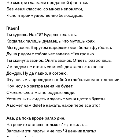
Не смотри глазками преданной фанатки.
Без меня классно, со мною непонятки,
Ясно и преимущественно без осадков.
[Kaen]
Ты куришь. Нах*й? Будешь плакать.
Когда так палишь, думаешь, что мутишь крах.
Мы вдвоём. В крутом парфюме моя белая футболка.
Душа рядом с тобою чет запела с*ка громко.
Ты скинула звонок. Опять звонок. Ответь, раз хочешь.
Им рядом не стоять со мной, докажешь это позже.
Дождик. Ну да ладно, я согрею.
Эту ночь мы проведем с тобой в глобальном потеплении.
Ноу-ноу-но завтра меня не будет.
Сколько слов, мы не родные люди.
Устанешь ты сидеть и ждать с меня цветов букеты.
А может нам delete нажать, накой тебе всё это?
Ааа, да пока вроде рагар дин.
На репите ставишь только с*кс, текила, ...
Запомни эти парты, мне пох*й ценник платья,