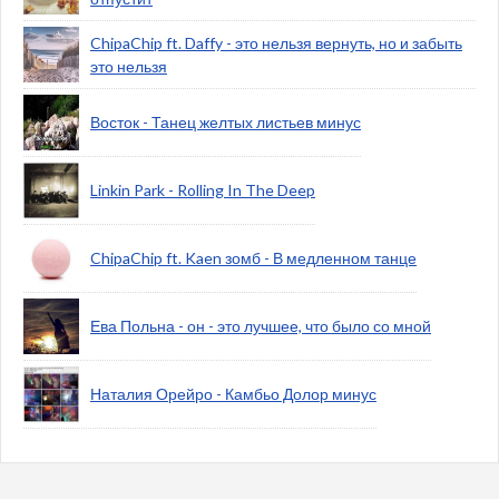
ChipaChip ft. Daffy - это нельзя вернуть, но и забыть
это нельзя
Восток - Танец желтых листьев минус
Linkin Park - Rolling In The Deep
ChipaChip ft. Kaen зомб - В медленном танце
Ева Польна - он - это лучшее, что было со мной
Наталия Орейро - Камбьо Долор минус