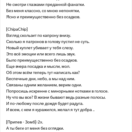
Не смотри глазками преданной фанатки.
Без меня классно, со мною непонятки,
Ясно и преимущественно без осадков.
[ChipaChip]
Взгляд скользит по капрону внизу.
Сколько я патронов в голову пустил не суть.
Новый куплет убивает у тебя слезу.
Это всё эмоции или всего лишь звук.
Было преимущественно без осадков.
Еще вчера посадка и мысли, мол.
Об этом всём теперь тут написать как?
Беспечные дни, небо, а мы над ним.
Связаны одним желанием, верим одни.
Попросишь искренне с минорными нотками в голосе.
Ну что вы все? В жизни бывают ведь разные полосы.
И по-любому после дождя будет радуга.
И всем, с кем я куражился, желал я тут добра ..
[Припев - Зомб]-2х.
А ты беги от меня без оглядки.