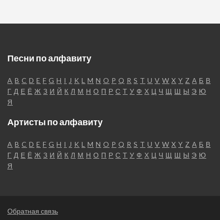
Песни по алфавиту
A
B
C
D
E
F
G
H
I
J
K
L
M
N
O
P
Q
R
S
T
U
V
W
X
Y
Z
А
Б
В
Г
Д
Е
Ё
Ж
З
И
Й
К
Л
М
Н
О
П
Р
С
Т
У
Ф
Х
Ц
Ч
Щ
Ш
Ы
Э
Ю
Я
Артисты по алфавиту
A
B
C
D
E
F
G
H
I
J
K
L
M
N
O
P
Q
R
S
T
U
V
W
X
Y
Z
А
Б
В
Г
Д
Е
Ё
Ж
З
И
Й
К
Л
М
Н
О
П
Р
С
Т
У
Ф
Х
Ц
Ч
Щ
Ш
Ы
Э
Ю
Я
Обратная связь