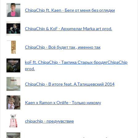
ChipaChip ft. Kaen - Беги от меня без оглядки
ChipaChip & KoF - Архипелаг Marka art prod.
ChipaChip - Всё будет так , именно так
koF ft. ChipaChip - Тактика Старых бродягChipaChip
prod.
ChipaChip - В итоге feat. А.Татищевский 2014
Kaen x Ramon x Onlife - Только никому
chipachip - предчувствие