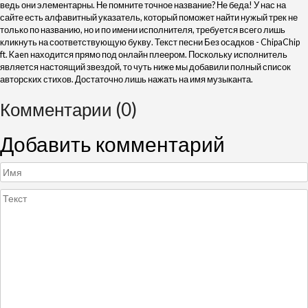
ведь они элементарны. Не помните точное название? Не беда! У нас на
сайте есть алфавитный указатель, который поможет найти нужый трек не
только по названию, но и по имени исполнителя, требуется всего лишь
кликнуть на соответствующую букву. Текст песни Без осадков - ChipaChip
ft. Kaen находится прямо под онлайн плеером. Поскольку исполнитель
является настоящий звездой, то чуть ниже мы добавили полный список
авторских стихов. Достаточно лишь нажать на имя музыканта.
Комментарии (0)
Добавить комментарий