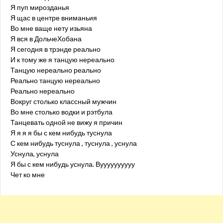
Я пуп мирозданья
Я щас в центре вниманьия
Во мне ваще нету изьяна
Я вся в ДольчеХобана
Я сегодня в трэнде реально
И к тому же я танцую нереально
Танцую нереально реально
Реально танцую нереально
Реально нереально
Вокруг столько классный мужчин
Во мне столько водки и рэтбула
Танцевать одной не вижу я причин
Я я я я бы с кем нибудь туснула
С кем нибудь туснула , туснула , уснула
Уснула, уснула
Я бы с кем нибудь уснула. Вуууууууууу
Чет ко мне