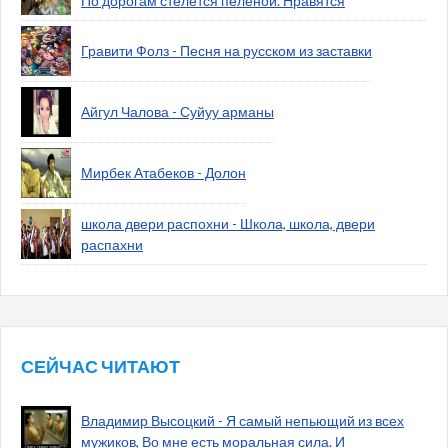
По дорогам стелется пеленой. Нравятся
Гравити Фолз - Песня на русском из заставки
Айгул Чалова - Суйуу арманы
Мирбек Атабеков - Долон
школа двери распохни - Школа, школа, двери
распахни
СЕЙЧАС ЧИТАЮТ
Владимир Высоцкий - Я самый непьющий из всех
мужиков, Во мне есть моральная сила. И