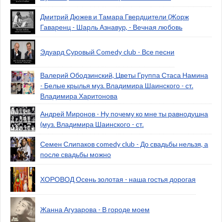
Дмитрий Дюжев и Тамара Гвердцители (Жорж
Гаваренц - Шарль Азнавур, - Вечная любовь
Эдуард Суровый Comedy club - Все песни
Валерий Ободзинский, Цветы Группа Стаса Намина
- Белые крылья муз. Владимира Шаинского - ст.
Владимира Харитонова
Андрей Миронов - Ну почему ко мне ты равнодушна
(муз. Владимира Шаинского - ст.
Семен Слипаков comedy club - До свадьбы нельзя, а
после свадьбы можно
ХОРОВОД Осень золотая - наша гостья дорогая
Жанна Агузарова - В городе моем