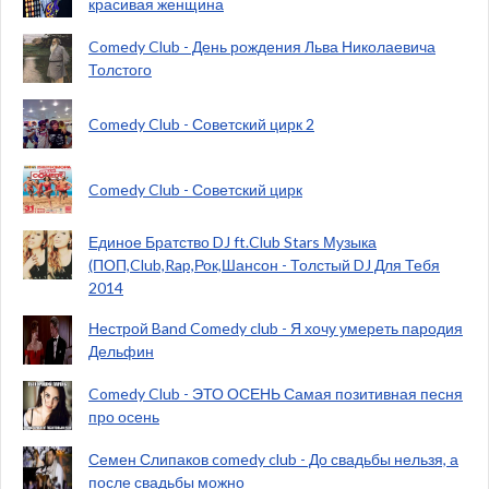
красивая женщина
Comedy Club - День рождения Льва Николаевича
Толстого
Comedy Club - Советский цирк 2
Comedy Club - Советский цирк
Единое Братство DJ ft.Club Stars Музыка
(ПОП,Club,Rap,Рок,Шансон - Толстый DJ Для Тебя
2014
Нестрой Band Comedy club - Я хочу умереть пародия
Дельфин
Comedy Club - ЭТО ОСЕНЬ Самая позитивная песня
про осень
Семен Слипаков comedy club - До свадьбы нельзя, а
после свадьбы можно