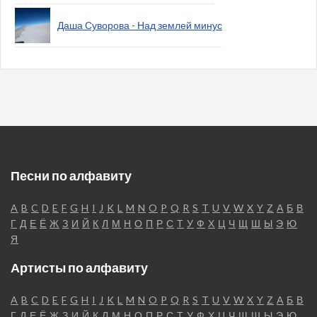
Даша Суворова - Над землей минус
Песни по алфавиту
A
B
C
D
E
F
G
H
I
J
K
L
M
N
O
P
Q
R
S
T
U
V
W
X
Y
Z
А
Б
В
Г
Д
Е
Ё
Ж
З
И
Й
К
Л
М
Н
О
П
Р
С
Т
У
Ф
Х
Ц
Ч
Щ
Ш
Ы
Э
Ю
Я
Артисты по алфавиту
A
B
C
D
E
F
G
H
I
J
K
L
M
N
O
P
Q
R
S
T
U
V
W
X
Y
Z
А
Б
В
Г
Д
Е
Ё
Ж
З
И
Й
К
Л
М
Н
О
П
Р
С
Т
У
Ф
Х
Ц
Ч
Щ
Ш
Ы
Э
Ю