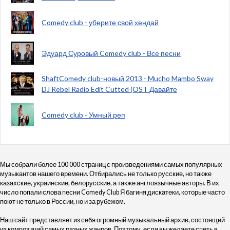
Comedy club - уберите свой хендай
Эдуард Суровый Comedy club - Все песни
ShaftComedy club-новый 2013 - Mucho Mambo Sway
DJ Rebel Radio Edit Cutted (OST Давайте
Comedy club - Умный реп
Мы собрали более 100 000 страниц с произведениями самых популярных
музыкантов нашего времени. Отбирались не только русские, но также
казахские, украинские, белорусские, а также англоязычные авторы. В их
число попали слова песни Comedy Club Я багиня дискатеки, которые часто
поют не только в России, но и за рубежом.
Наш сайт представляет из себя огромный музыкальный архив, состоящий
из композиций самых разных жанров. Поэтому, если вы желаете спеть в