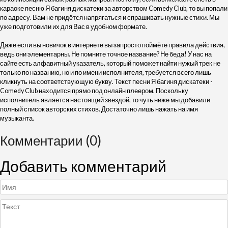
караоке песню Я багиня дискатеки за авторством Comedy Club, то вы попали
по адресу. Вам не придётся напрягаться и спрашивать нужные стихи. Мы
уже подготовили их для Вас в удобном формате.
Даже если вы новичок в интернете вы запросто поймёте правила действия,
ведь они элементарны. Не помните точное название? Не беда! У нас на
сайте есть алфавитный указатель, который поможет найти нужый трек не
только по названию, но и по имени исполнителя, требуется всего лишь
кликнуть на соответствующую букву. Текст песни Я багиня дискатеки -
Comedy Club находится прямо под онлайн плеером. Поскольку
исполнитель является настоящий звездой, то чуть ниже мы добавили
полный список авторских стихов. Достаточно лишь нажать на имя
музыканта.
Комментарии (0)
Добавить комментарий