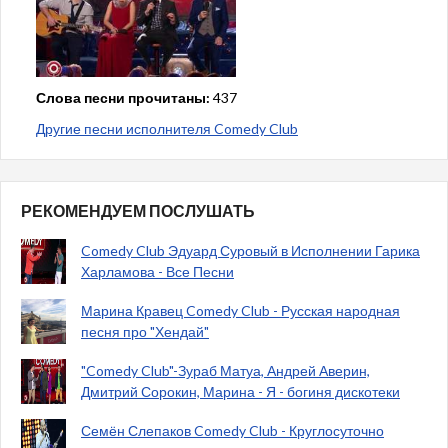
Слова песни прочитаны:
437
Другие песни исполнителя Comedy Club
РЕКОМЕНДУЕМ ПОСЛУШАТЬ
Comedy Club Эдуард Суровый в Исполнении Гарика
Харламова - Все Песни
Марина Кравец Comedy Club - Русская народная
песня про "Хендай"
"Comedy Club"-Зураб Матуа, Андрей Аверин,
Дмитрий Сорокин, Марина - Я - богиня дискотеки
Семён Слепаков Comedy Club - Круглосуточно