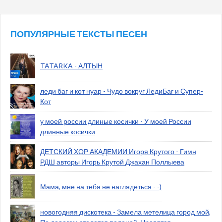
ПОПУЛЯРНЫЕ ТЕКСТЫ ПЕСЕН
TATARKA - АЛТЫН
леди баг и кот нуар - Чудо вокруг ЛедиБаг и Супер-
Кот
у моей россии длиные косички - У моей России
длинные косички
ДЕТСКИЙ ХОР АКАДЕМИИ Игоря Крутого - Гимн
РДШ авторы Игорь Крутой Джахан Поллыева
Мама, мне на тебя не наглядеться - -)
новогодняя дискотека - Замела метелица город мой,