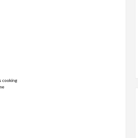
s cooking
 me