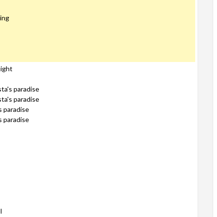
ing
light
sta's paradise
sta's paradise
s paradise
s paradise
l