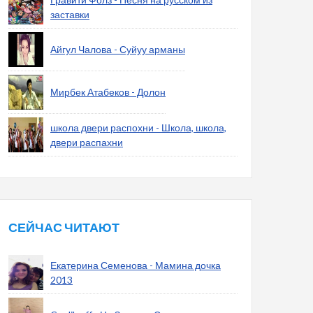
заставки
Айгул Чалова - Суйуу арманы
Мирбек Атабеков - Долон
школа двери распохни - Школа, школа,
двери распахни
СЕЙЧАС ЧИТАЮТ
Екатерина Семенова - Мамина дочка
2013