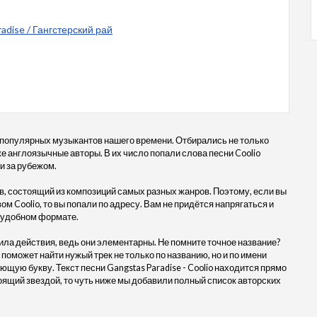
radise / Гангстерский рай
 популярных музыкантов нашего времени. Отбирались не только
кже англоязычные авторы. В их число попали слова песни Coolio
 и за рубежом.
, состоящий из композиций самых разных жанров. Поэтому, если вы
ом Coolio, то вы попали по адресу. Вам не придётся напрягаться и
в удобном формате.
ила действия, ведь они элементарны. Не помните точное название?
 поможет найти нужый трек не только по названию, но и по имени
ющую букву. Текст песни Gangstas Paradise - Coolio находится прямо
ящий звездой, то чуть ниже мы добавили полный список авторских