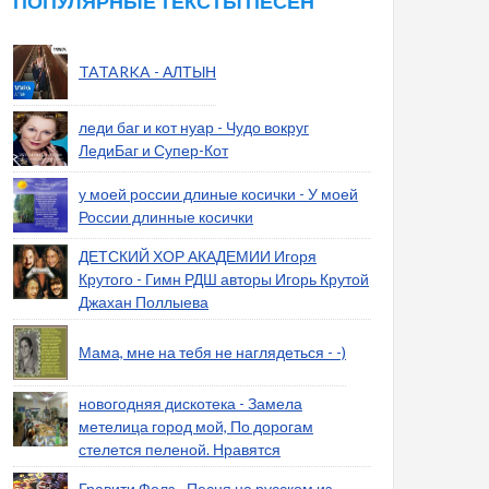
ПОПУЛЯРНЫЕ ТЕКСТЫ ПЕСЕН
TATARKA - АЛТЫН
леди баг и кот нуар - Чудо вокруг
ЛедиБаг и Супер-Кот
у моей россии длиные косички - У моей
России длинные косички
ДЕТСКИЙ ХОР АКАДЕМИИ Игоря
Крутого - Гимн РДШ авторы Игорь Крутой
Джахан Поллыева
Мама, мне на тебя не наглядеться - -)
новогодняя дискотека - Замела
метелица город мой, По дорогам
стелется пеленой. Нравятся
Гравити Фолз - Песня на русском из