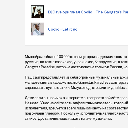
Dj Dave оригинал Coolio - The Gangsta's Pa
Coolio - Let it go
Мы собрали более 100 000 страниц с произведениями самых
русские, но также казахские, украинские, белорусские, а та
Gangstas Paradise, которые часто поют не только в России, но
Наш сайт представляет из себя огромный музыкальный архив
желаете спеть в караоке песню Gangstas Paradise за авторств
спрашивать нужные стихи. Мы уже подготовили их для Вас 
Даже если вы новичок в интернете вы запросто поймёте прав
Не беда! У нас на сайте есть алфавитный указатель, который
исполнителя, требуется всего лишь кликнуть на соответству
под онлайн плеером. Поскольку исполнитель является насто
стихов. Достаточно лишь нажать на имя музыканта.