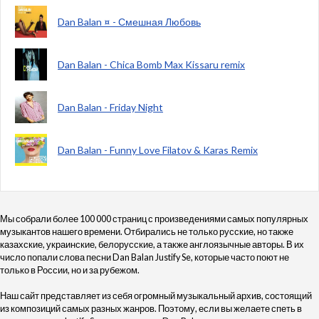
Dan Balan ¤ - Смешная Любовь
Dan Balan - Chica Bomb Max Kissaru remix
Dan Balan - Friday Night
Dan Balan - Funny Love Filatov & Karas Remix
Мы собрали более 100 000 страниц с произведениями самых популярных
музыкантов нашего времени. Отбирались не только русские, но также
казахские, украинские, белорусские, а также англоязычные авторы. В их
число попали слова песни Dan Balan Justify Se, которые часто поют не
только в России, но и за рубежом.
Наш сайт представляет из себя огромный музыкальный архив, состоящий
из композиций самых разных жанров. Поэтому, если вы желаете спеть в