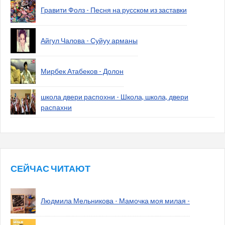
Гравити Фолз - Песня на русском из заставки
Айгул Чалова - Суйуу арманы
Мирбек Атабеков - Долон
школа двери распохни - Школа, школа, двери
распахни
СЕЙЧАС ЧИТАЮТ
Людмила Мельникова - Мамочка моя милая -