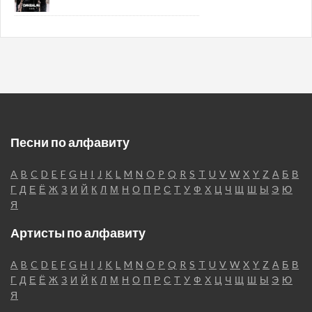
Песни по алфавиту
A
B
C
D
E
F
G
H
I
J
K
L
M
N
O
P
Q
R
S
T
U
V
W
X
Y
Z
А
Б
В
Г
Д
Е
Ё
Ж
З
И
Й
К
Л
М
Н
О
П
Р
С
Т
У
Ф
Х
Ц
Ч
Щ
Ш
Ы
Э
Ю
Я
Артисты по алфавиту
A
B
C
D
E
F
G
H
I
J
K
L
M
N
O
P
Q
R
S
T
U
V
W
X
Y
Z
А
Б
В
Г
Д
Е
Ё
Ж
З
И
Й
К
Л
М
Н
О
П
Р
С
Т
У
Ф
Х
Ц
Ч
Щ
Ш
Ы
Э
Ю
Я