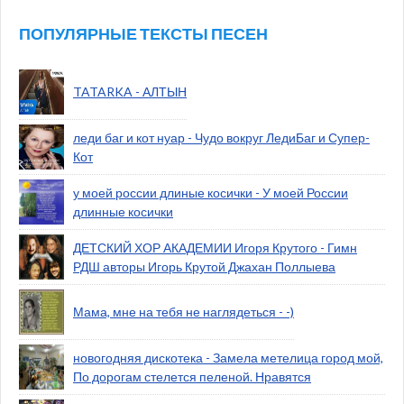
ПОПУЛЯРНЫЕ ТЕКСТЫ ПЕСЕН
TATARKA - АЛТЫН
леди баг и кот нуар - Чудо вокруг ЛедиБаг и Супер-
Кот
у моей россии длиные косички - У моей России
длинные косички
ДЕТСКИЙ ХОР АКАДЕМИИ Игоря Крутого - Гимн
РДШ авторы Игорь Крутой Джахан Поллыева
Мама, мне на тебя не наглядеться - -)
новогодняя дискотека - Замела метелица город мой,
По дорогам стелется пеленой. Нравятся