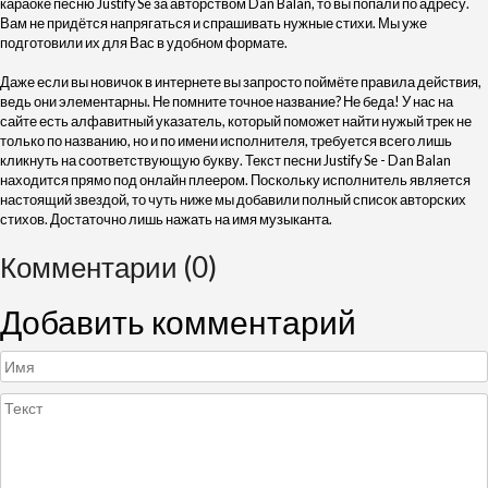
караоке песню Justify Se за авторством Dan Balan, то вы попали по адресу.
Вам не придётся напрягаться и спрашивать нужные стихи. Мы уже
подготовили их для Вас в удобном формате.
Даже если вы новичок в интернете вы запросто поймёте правила действия,
ведь они элементарны. Не помните точное название? Не беда! У нас на
сайте есть алфавитный указатель, который поможет найти нужый трек не
только по названию, но и по имени исполнителя, требуется всего лишь
кликнуть на соответствующую букву. Текст песни Justify Se - Dan Balan
находится прямо под онлайн плеером. Поскольку исполнитель является
настоящий звездой, то чуть ниже мы добавили полный список авторских
стихов. Достаточно лишь нажать на имя музыканта.
Комментарии (0)
Добавить комментарий