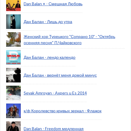
Dan Balan ¤ - Смешная Любовь
Дан Балан - Лишь до утра
Женский хор Турецкого "Сопрано 10" - "Октябрь
осенняя песня" П.Чайковского
Дан Балан - лендо календо
Дан Балан - вернёт меня домой минус
Sevak Amroyan - Axpers u Es 2014
к/ф Королевство кривых зеркал - Флажок
Dan Balan - Freedom медленная