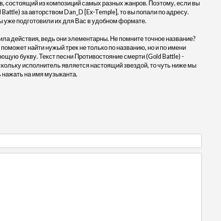
, состоящий из композиций самых разных жанров. Поэтому, если вы
attle) за авторством Dan_D [Ex-Temple], то вы попали по адресу.
ы уже подготовили их для Вас в удобном формате.
ила действия, ведь они элементарны. Не помните точное название?
 поможет найти нужый трек не только по названию, но и по имени
щую букву. Текст песни Противостояние смерти (Gold Battle) -
скольку исполнитель является настоящий звездой, то чуть ниже мы
 нажать на имя музыканта.