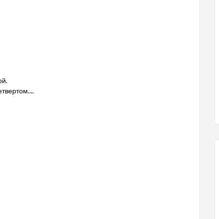
ой.
твертом....