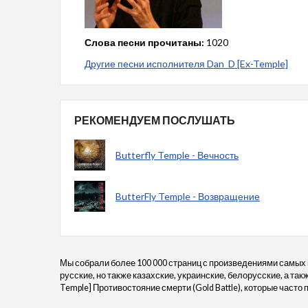
Слова песни прочитаны:
1020
Другие песни исполнителя Dan_D [Ex-Temple]
РЕКОМЕНДУЕМ ПОСЛУШАТЬ
Butterfly Temple - Вечность
ButterFly Temple - Возвращение
Мы собрали более 100 000 страниц с произведениями самых
русские, но также казахские, украинские, белорусские, а та
Temple] Противостояние смерти (Gold Battle), которые часто п