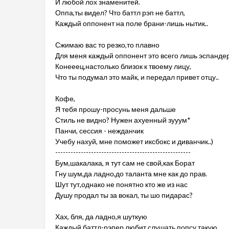
И любой лох знаменитей.
Оппа,ты видел? Что баттл рэп не баттл,
Каждый оппонент на поле брани-лишь нытик..
Сжимаю вас то резко,то плавно
Для меня каждый оппонент это всего лишь эспандер.
Конееец,настолько близок к твоему лицу,
Что ты подумал это майк, и передал привет отцу..
Кофе,
Я тебя прошу-просунь меня дальше
Стиль не видно? Нужен ахуенный зууум*
Панчи, сессия - нежданчик
Учебу нахуй, мне поможет иксбокс и диванчик..)
-----------------------------------------------------
Бум,шакалака, я тут сам не свой,как Борат
Гну шум,да ладно,до таланта мне как до прав.
Шут тут,однако не понятно кто же из нас
Душу продал ты за вокал, ты шо пидарас?
Хах, бля, да ладно,я шуткую
Каждый баттл-рэпер любит слушать попсу такую