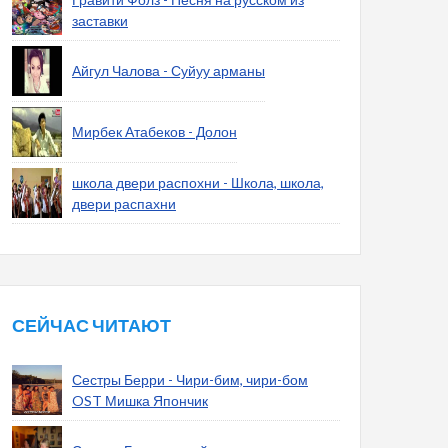
заставки
Айгул Чалова - Суйуу арманы
Мирбек Атабеков - Долон
школа двери распохни - Школа, школа,
двери распахни
СЕЙЧАС ЧИТАЮТ
Сестры Берри - Чири-бим, чири-бом
OST Мишка Япончик