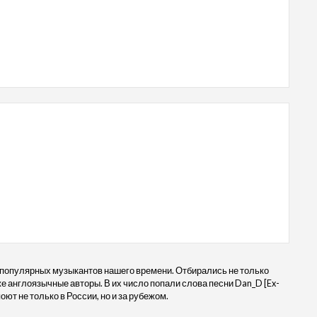
 популярных музыкантов нашего времени. Отбирались не только
кже англоязычные авторы. В их число попали слова песни Dan_D [Ex-
оют не только в России, но и за рубежом.