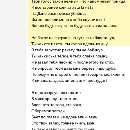
Твой голос такой нежный, что напоминает принца.
И все заранее кричат asta la vista
На Дэне висит маска убийцы,
Вы попросили меня с неба спуститься?
Воняю будто скунс, но буду ссать вам на лица
На бэтле не сверкал, но тут шо то блистанул,
Ты как сто из ста - ты как он идешь ко дну,
В тебя запустил ракету, ты не байкнур.
Ты как сиська телки, я тебя слегка помну,
Я назвал тебя лесник, и после этого ты стих,
Я попросил тебя дать мне березы - дал дуба.
Почему мне второй оппонент говорит, мол хрипит,
И виновата здесь ангина или простуда??
Я щас взорвусь как тратил,
В мясо крошу - прототип
Здесь кто-то заяц, кто волк,
Оберемок погоди
Бьет по глазам не адреналин, ведь
Это твой запах, точнее гниль, мэн
Ты такой твердый, будто ты глина