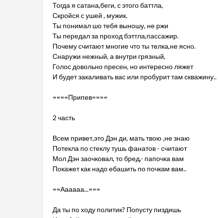
Тогда я сатана,беги, с этого баттла,
Скройся с ушей , мужик.
Ты понимал шо тебя выношу, не ржи
Ты передал за проход бэттла,пассажир.
Почему считают многие что ты телка,не ясно.
Снаружи нежный, а внутри грязный,
Голос довольно пресен, но интересно ляжет
И будет закаливать вас или пробурит там скважину..
====Припев====
2 часть
Всем привет,это Дэн ди, мать твою ,не знаю
Потекла по стеклу тушь фанатов - считают
Мол Дэн заочковал, то бред,- папочка вам
Покажет как надо ебашить по почкам вам..
==Аааааа...===
Да ты по ходу политик? Попусту пиздишь