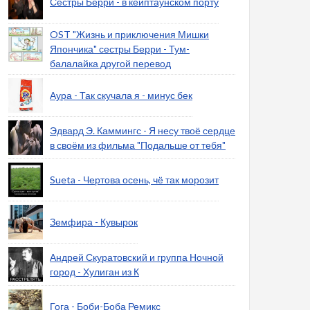
Сестры Берри - в кейптаунском порту
OST "Жизнь и приключения Мишки
Япончика" сестры Берри - Тум-
балалайка другой перевод
Аура - Так скучала я - минус бек
Эдвард Э. Каммингс - Я несу твоё сердце
в своём из фильма "Подальше от тебя"
Sueta - Чертова осень, чё так морозит
Земфира - Кувырок
Андрей Скуратовский и группа Ночной
город - Хулиган из К
Гога - Боби-Боба Ремикс