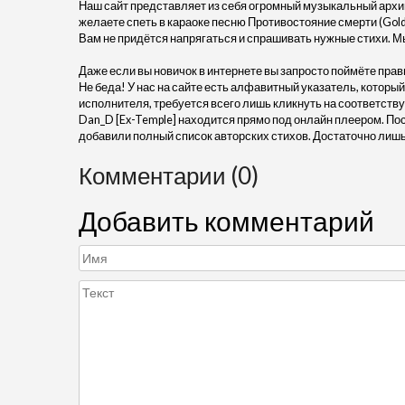
Наш сайт представляет из себя огромный музыкальный архив
желаете спеть в караоке песню Противостояние смерти (Gold B
Вам не придётся напрягаться и спрашивать нужные стихи. М
Даже если вы новичок в интернете вы запросто поймёте прав
Не беда! У нас на сайте есть алфавитный указатель, который
исполнителя, требуется всего лишь кликнуть на соответствую
Dan_D [Ex-Temple] находится прямо под онлайн плеером. По
добавили полный список авторских стихов. Достаточно лишь
Комментарии (0)
Добавить комментарий