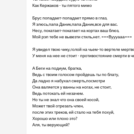
Как Кержаков - ты пятого мимо
Брус попадает-попадает прямо в глаз,
Я злюсь,папа Даник,папа Даник,все для вас.
Несу, покатает-покатает на кортах ваш блюз,
Мой рэп тебе не вывезти стиль,нет. ===Вуууааа===
Я увидел твою чику,голой на чьем-то вертеле мертв
У меня на нее не стоит - противостояние смерти в че
А Беги на подиум, братка,
Ведь с твоим голосом пройдешь ты по блату,
Да ладно я набухал смерть,посмотри
Она валяется у ванны на ногах, не стоит,
Ведь потокать ей незачем.
Но ты не знал что она своей косой,
Может твой отрезать член,
после этих треков, ей стало на тебя похуй,
Хорошо или плохо это?
Аля, ты верующий?