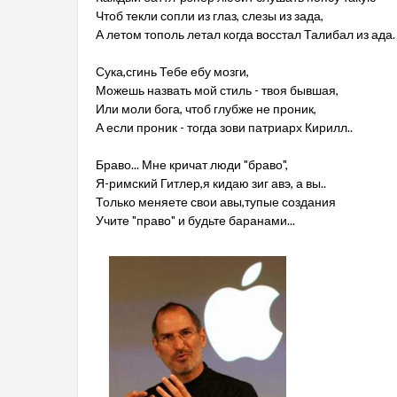
Чтоб текли сопли из глаз, слезы из зада,
А летом тополь летал когда восстал Талибал из ада.
Сука,сгинь Тебе ебу мозги,
Можешь назвать мой стиль - твоя бывшая,
Или моли бога, чтоб глубже не проник,
А если проник - тогда зови патриарх Кирилл..
Браво... Мне кричат люди "браво",
Я-римский Гитлер,я кидаю зиг авэ, а вы..
Только меняете свои авы,тупые создания
Учите "право" и будьте баранами...