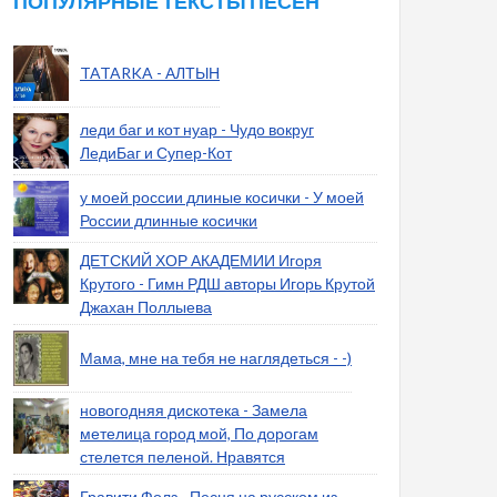
ПОПУЛЯРНЫЕ ТЕКСТЫ ПЕСЕН
TATARKA - АЛТЫН
леди баг и кот нуар - Чудо вокруг
ЛедиБаг и Супер-Кот
у моей россии длиные косички - У моей
России длинные косички
ДЕТСКИЙ ХОР АКАДЕМИИ Игоря
Крутого - Гимн РДШ авторы Игорь Крутой
Джахан Поллыева
Мама, мне на тебя не наглядеться - -)
новогодняя дискотека - Замела
метелица город мой, По дорогам
стелется пеленой. Нравятся
Гравити Фолз - Песня на русском из