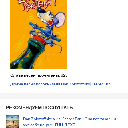
Слова песни прочитаны:
823
Другие песни исполнителя Dan Zolotoffsky|StereoТип
РЕКОМЕНДУЕМ ПОСЛУШАТЬ
Dan Zolotoffsky a.k.a. StereoТип - Она вся такая ни
хуя себе цаца v1 FULL TEXT