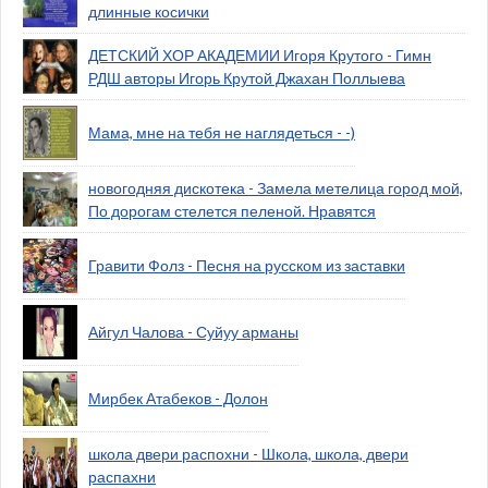
длинные косички
ДЕТСКИЙ ХОР АКАДЕМИИ Игоря Крутого - Гимн
РДШ авторы Игорь Крутой Джахан Поллыева
Мама, мне на тебя не наглядеться - -)
новогодняя дискотека - Замела метелица город мой,
По дорогам стелется пеленой. Нравятся
Гравити Фолз - Песня на русском из заставки
Айгул Чалова - Суйуу арманы
Мирбек Атабеков - Долон
школа двери распохни - Школа, школа, двери
распахни