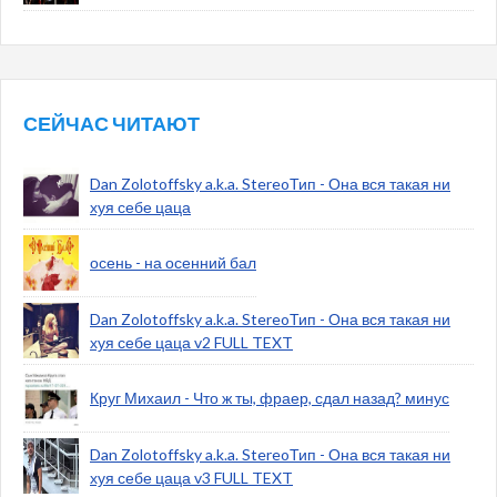
СЕЙЧАС ЧИТАЮТ
Dan Zolotoffsky a.k.a. StereoТип - Она вся такая ни
хуя себе цаца
осень - на осенний бал
Dan Zolotoffsky a.k.a. StereoТип - Она вся такая ни
хуя себе цаца v2 FULL TEXT
Круг Михаил - Что ж ты, фраер, сдал назад? минус
Dan Zolotoffsky a.k.a. StereoТип - Она вся такая ни
хуя себе цаца v3 FULL TEXT