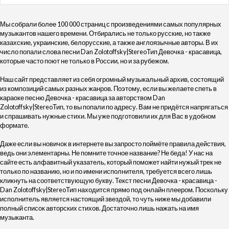
Мы собрали более 100 000 страниц с произведениями самых популярных
музыкантов нашего времени. Отбирались не только русские, но также
казахские, украинские, белорусские, а также англоязычные авторы. В их
число попали слова песни Dan Zolotoffsky|StereoТип Девочка - красавица,
которые часто поют не только в России, но и за рубежом.
Наш сайт представляет из себя огромный музыкальный архив, состоящий
из композиций самых разных жанров. Поэтому, если вы желаете спеть в
караоке песню Девочка - красавица за авторством Dan
Zolotoffsky|StereoТип, то вы попали по адресу. Вам не придётся напрягаться
и спрашивать нужные стихи. Мы уже подготовили их для Вас в удобном
формате.
Даже если вы новичок в интернете вы запросто поймёте правила действия,
ведь они элементарны. Не помните точное название? Не беда! У нас на
сайте есть алфавитный указатель, который поможет найти нужый трек не
только по названию, но и по имени исполнителя, требуется всего лишь
кликнуть на соответствующую букву. Текст песни Девочка - красавица -
Dan Zolotoffsky|StereoТип находится прямо под онлайн плеером. Поскольку
исполнитель является настоящий звездой, то чуть ниже мы добавили
полный список авторских стихов. Достаточно лишь нажать на имя
музыканта.