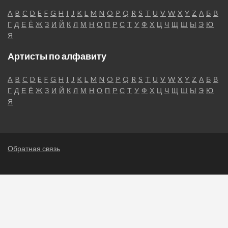
A
B
C
D
E
F
G
H
I
J
K
L
M
N
O
P
Q
R
S
T
U
V
W
X
Y
Z
А
Б
В
Г
Д
Е
Ё
Ж
З
И
Й
К
Л
М
Н
О
П
Р
С
Т
У
Ф
Х
Ц
Ч
Щ
Ш
Ы
Э
Ю
Я
Артисты по алфавиту
A
B
C
D
E
F
G
H
I
J
K
L
M
N
O
P
Q
R
S
T
U
V
W
X
Y
Z
А
Б
В
Г
Д
Е
Ё
Ж
З
И
Й
К
Л
М
Н
О
П
Р
С
Т
У
Ф
Х
Ц
Ч
Щ
Ш
Ы
Э
Ю
Я
Обратная связь