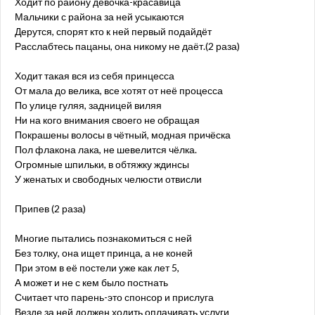
Ходит по району девочка-красавица
Мальчики с района за ней усыкаются
Дерутся, спорят кто к ней первый подайдёт
Расслабтесь пацаны, она никому не даёт.(2 раза)
Ходит такая вся из себя принцесса
От мала до велика, все хотят от неё процесса
По улице гуляя, задницей виляя
Ни на кого внимания своего не обращая
Покрашены волосы в чётный, модная причёска
Пол флакона лака, не шевелится чёлка.
Огромные шпильки, в обтяжку ждинсы
У женатых и свободных челюсти отвисли
Припев (2 раза)
Многие пытались познакомиться с ней
Без толку, она ищет принца, а не коней
При этом в её постели уже как лет 5,
А может и не с кем было постнать
Считает что парень-это спонсор и прислуга
Везде за ней должен ходить оплачивать услуги