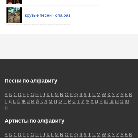
крутые песни - опа раз
Песни по алфавиту
A
B
C
D
E
F
G
H
I
J
K
L
M
N
O
P
Q
R
S
T
U
V
W
X
Y
Z
А
Б
В
Г
Д
Е
Ё
Ж
З
И
Й
К
Л
М
Н
О
П
Р
С
Т
У
Ф
Х
Ц
Ч
Щ
Ш
Ы
Э
Ю
Я
Артисты по алфавиту
A
B
C
D
E
F
G
H
I
J
K
L
M
N
O
P
Q
R
S
T
U
V
W
X
Y
Z
А
Б
В