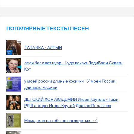
ПОПУЛЯРНЫЕ ТЕКСТЫ ПЕСЕН
TATARKA - АЛТЫН
леди баг и кот нуар - Чудо вокруг ЛедиБаг и Супер-
Кот
у моей россии длиные косички - У моей России
длинные косички
ДЕТСКИЙ ХОР АКАДЕМИИ Игоря Крутого - Гимн
РДШ авторы Игорь Крутой Джахан Поллыева
Мама, мне на тебя не наглядеться - -)