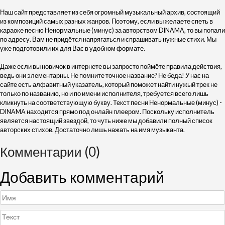
Наш сайт представляет из себя огромный музыкальный архив, состоящий
из композиций самых разных жанров. Поэтому, если вы желаете спеть в
караоке песню Ненормальные (минус) за авторством DINAMA, то вы попали
по адресу. Вам не придётся напрягаться и спрашивать нужные стихи. Мы
уже подготовили их для Вас в удобном формате.
Даже если вы новичок в интернете вы запросто поймёте правила действия,
ведь они элементарны. Не помните точное название? Не беда! У нас на
сайте есть алфавитный указатель, который поможет найти нужый трек не
только по названию, но и по имени исполнителя, требуется всего лишь
кликнуть на соответствующую букву. Текст песни Ненормальные (минус) -
DINAMA находится прямо под онлайн плеером. Поскольку исполнитель
является настоящий звездой, то чуть ниже мы добавили полный список
авторских стихов. Достаточно лишь нажать на имя музыканта.
Комментарии (0)
Добавить комментарий