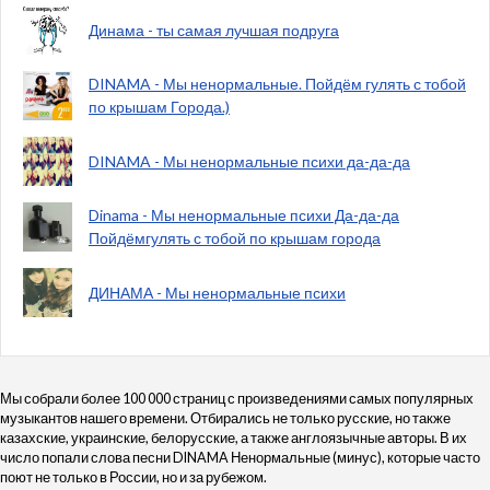
Динама - ты самая лучшая подруга
DINAMA - Мы ненормальные. Пойдём гулять с тобой
по крышам Города.)
DINAMA - Мы ненормальные психи да-да-да
Dinama - Мы ненормальные психи Да-да-да
Пойдёмгулять с тобой по крышам города
ДИНАМА - Мы ненормальные психи
Мы собрали более 100 000 страниц с произведениями самых популярных
музыкантов нашего времени. Отбирались не только русские, но также
казахские, украинские, белорусские, а также англоязычные авторы. В их
число попали слова песни DINAMA Ненормальные (минус), которые часто
поют не только в России, но и за рубежом.