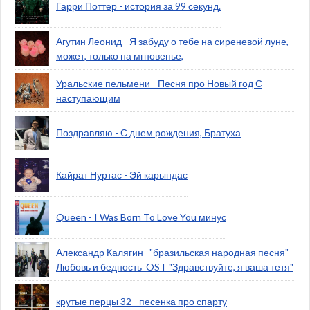
Гарри Поттер - история за 99 секунд.
Агутин Леонид - Я забуду о тебе на сиреневой луне,
может, только на мгновенье,
Уральские пельмени - Песня про Новый год С
наступающим
Поздравляю - С днем рождения, Братуха
Кайрат Нуртас - Эй карындас
Queen - I Was Born To Love You минус
Александр Калягин_ "бразильская народная песня" -
Любовь и бедность_OST "Здравствуйте, я ваша тетя"
крутые перцы 32 - песенка про спарту