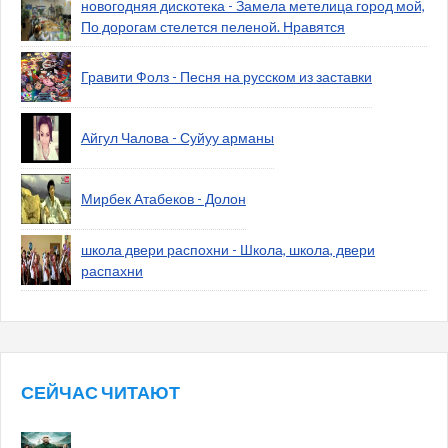
новогодняя дискотека - Замела метелица город мой,
По дорогам стелется пеленой. Нравятся
Гравити Фолз - Песня на русском из заставки
Айгул Чалова - Суйуу арманы
Мирбек Атабеков - Долон
школа двери распохни - Школа, школа, двери
распахни
СЕЙЧАС ЧИТАЮТ