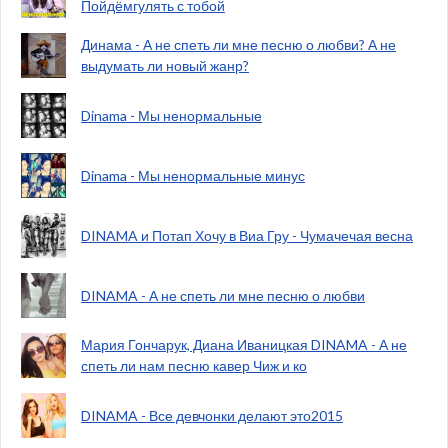
Пойдёмгулять с тобой
Динама - А не спеть ли мне песню о любви? А не
выдумать ли новый жанр?
Dinama - Мы ненормальные
Dinama - Мы ненормальные минус
DINAMA и Потап Хочу в Виа Гру - Чумачечая весна
DINAMA - А не спеть ли мне песню о любви
Мария Гончарук, Диана Иваницкая DINAMA - А не
спеть ли нам песню кавер Чиж и ко
DINAMA - Все девчонки делают это2015