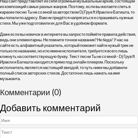
Наш сайт представляет из себя огромный музыкальный архив, состоящий
из композиций самых разных жанров. Поэтому, если вы желаете спеть в
караоке песню Ты не со мной за авторством Dj Грув ft Иракли и Батишта, то
вы попали по адресу. Вам не придётся напрягаться и спрашивать нужные
стихи. Мы уже подготовили их для Вас в удобном формате.
Даже если вы новичок в интернете вы запросто поймёте правила действия,
ведь они элементарны. Не помните точное название? Не беда! У нас на
сайте есть алфавитный указатель, который поможет найти нужый трек не
только по названию, но и по имени исполнителя, требуется всего лишь
кликнуть на соответствующую букву. Текст песни Ты не со мной - Dj Грув ft
Иракли и Батишта находится прямо под онлайн плеером. Поскольку
исполнитель является настоящий звездой, то чуть ниже мы добавили
полный список авторских стихов. Достаточно лишь нажать на имя
музыканта.
Комментарии (0)
Добавить комментарий