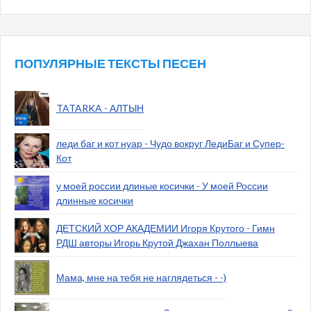
ПОПУЛЯРНЫЕ ТЕКСТЫ ПЕСЕН
TATARKA - АЛТЫН
леди баг и кот нуар - Чудо вокруг ЛедиБаг и Супер-
Кот
у моей россии длиные косички - У моей России
длинные косички
ДЕТСКИЙ ХОР АКАДЕМИИ Игоря Крутого - Гимн
РДШ авторы Игорь Крутой Джахан Поллыева
Мама, мне на тебя не наглядеться - -)