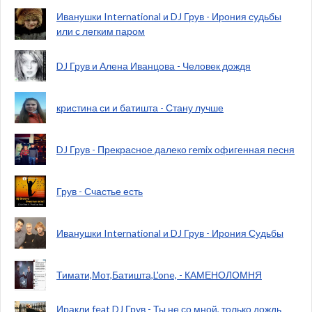
Иванушки International и DJ Грув - Ирония судьбы
или с легким паром
DJ Грув и Алена Иванцова - Человек дождя
кристина си и батишта - Стану лучше
DJ Грув - Прекрасное далеко remix офигенная песня
Грув - Счастье есть
Иванушки International и DJ Грув - Ирония Судьбы
Тимати,Мот,Батишта,L'one, - КАМЕНОЛОМНЯ
Иракли feat DJ Грув - Ты не со мной, только дождь