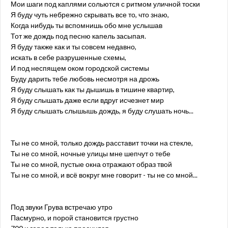
Мои шаги под каплями сольются с ритмом уличной тоски
Я буду чуть небрежно скрывать все то, что знаю,
Когда нибудь ты вспомнишь обо мне услышав
Тот же дождь под песню капель засыпая.
Я буду также как и ты совсем недавно,
искать в себе разрушенные схемы,
И под неспящем оком городской системы
Буду дарить тебе любовь несмотря на дрожь
Я буду слышать как ты дышишь в тишине квартир,
Я буду слышать даже если вдруг исчезнет мир
Я буду слышать слышышь дождь, я буду слушать ночь...
Ты не со мной, только дождь расставит точки на стекле,
Ты не со мной, ночные улицы мне шепчут о тебе
Ты не со мной, пустые окна отражают образ твой
Ты не со мной, и всё вокруг мне говорит - ты не со мной...
Под звуки Грува встречаю утро
Пасмурно, и порой становится грустно