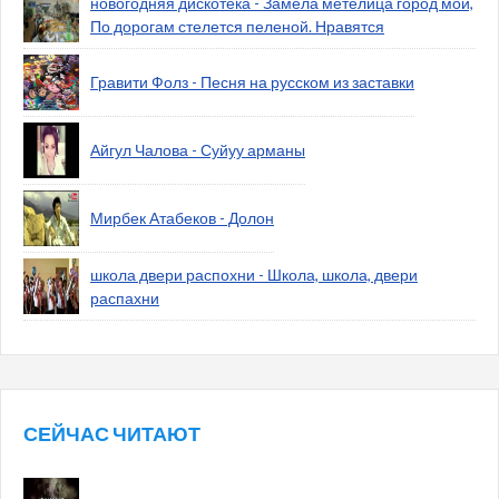
новогодняя дискотека - Замела метелица город мой,
По дорогам стелется пеленой. Нравятся
Гравити Фолз - Песня на русском из заставки
Айгул Чалова - Суйуу арманы
Мирбек Атабеков - Долон
школа двери распохни - Школа, школа, двери
распахни
СЕЙЧАС ЧИТАЮТ