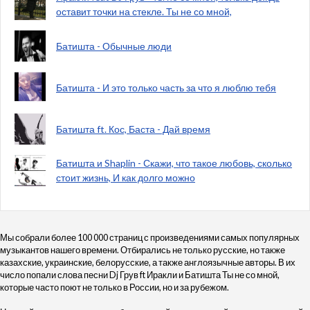
оставит точки на стекле. Ты не со мной,
Батишта - Обычные люди
Батишта - И это только часть за что я люблю тебя
Батишта ft. Кос, Баста - Дай время
Батишта и Shaplin - Скажи, что такое любовь, сколько
стоит жизнь, И как долго можно
Мы собрали более 100 000 страниц с произведениями самых популярных
музыкантов нашего времени. Отбирались не только русские, но также
казахские, украинские, белорусские, а также англоязычные авторы. В их
число попали слова песни Dj Грув ft Иракли и Батишта Ты не со мной,
которые часто поют не только в России, но и за рубежом.