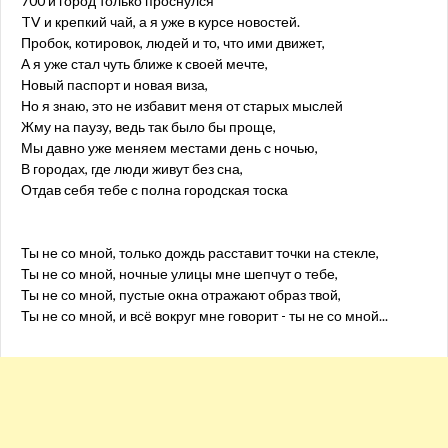
700 и город только проснулся
TV и крепкий чай, а я уже в курсе новостей.
Пробок, котировок, людей и то, что ими движет,
А я уже стал чуть ближе к своей мечте,
Новый паспорт и новая виза,
Но я знаю, это не избавит меня от старых мыслей
Жму на паузу, ведь так было бы проще,
Мы давно уже меняем местами день с ночью,
В городах, где люди живут без сна,
Отдав себя тебе с полна городская тоска
Ты не со мной, только дождь расставит точки на стекле,
Ты не со мной, ночные улицы мне шепчут о тебе,
Ты не со мной, пустые окна отражают образ твой,
Ты не со мной, и всё вокруг мне говорит - ты не со мной...