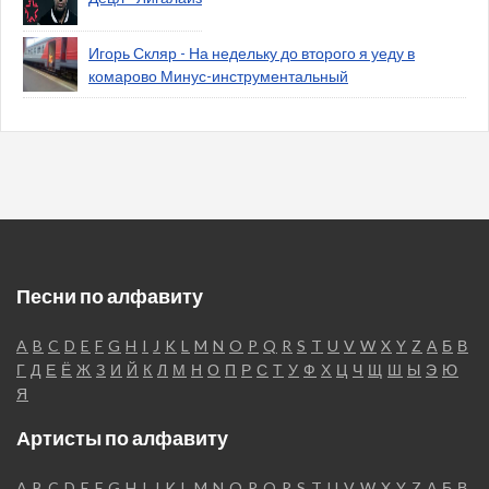
Игорь Скляр - На недельку до второго я уеду в
комарово Минус-инструментальный
Песни по алфавиту
A
B
C
D
E
F
G
H
I
J
K
L
M
N
O
P
Q
R
S
T
U
V
W
X
Y
Z
А
Б
В
Г
Д
Е
Ё
Ж
З
И
Й
К
Л
М
Н
О
П
Р
С
Т
У
Ф
Х
Ц
Ч
Щ
Ш
Ы
Э
Ю
Я
Артисты по алфавиту
A
B
C
D
E
F
G
H
I
J
K
L
M
N
O
P
Q
R
S
T
U
V
W
X
Y
Z
А
Б
В