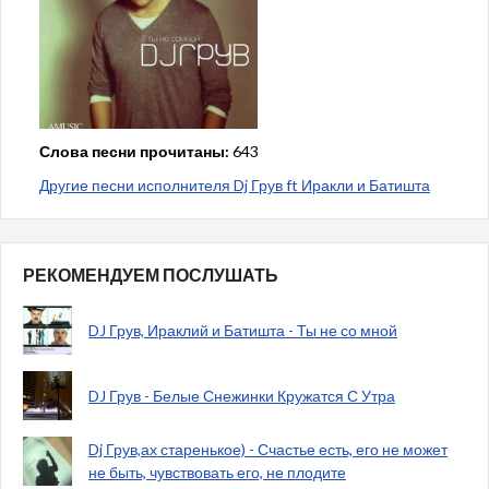
Слова песни прочитаны:
643
Другие песни исполнителя Dj Грув ft Иракли и Батишта
РЕКОМЕНДУЕМ ПОСЛУШАТЬ
DJ Грув, Ираклий и Батишта - Ты не со мной
DJ Грув - Белые Снежинки Кружатся С Утра
Dj Грув,ах старенькое) - Счастье есть, его не может
не быть, чувствовать его, не плодите