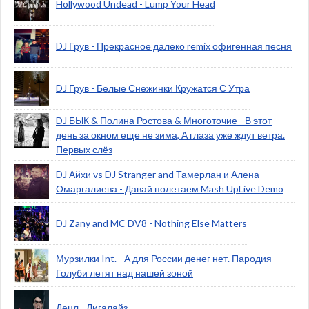
Hollywood Undead - Lump Your Head
DJ Грув - Прекрасное далеко remix офигенная песня
DJ Грув - Белые Снежинки Кружатся С Утра
DJ БЫК & Полина Ростова & Многоточие - В этот
день за окном еще не зима, А глаза уже ждут ветра.
Первых слёз
DJ Айхи vs DJ Stranger and Тамерлан и Алена
Омаргалиева - Давай полетаем Mash UpLive Demo
DJ Zany and MC DV8 - Nothing Else Matters
Мурзилки Int. - А для России денег нет. Пародия
Голуби летят над нашей зоной
Децл - Лигалайз