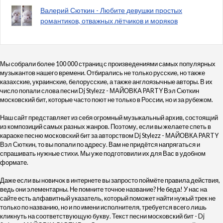
Валерий Сюткин - Любите девушки простых
романтиков, отважных лётчиков и моряков
Мы собрали более 100 000 страниц с произведениями самых популярных
музыкантов нашего времени. Отбирались не только русские, но также
казахские, украинские, белорусские, а также англоязычные авторы. В их
число попали слова песни Dj Stylezz - МАЙОВКА PARTY Вэл Сюткин
московский бит, которые часто поют не только в России, но и за рубежом.
Наш сайт представляет из себя огромный музыкальный архив, состоящий
из композиций самых разных жанров. Поэтому, если вы желаете спеть в
караоке песню московский бит за авторством Dj Stylezz - МАЙОВКА PARTY
Вэл Сюткин, то вы попали по адресу. Вам не придётся напрягаться и
спрашивать нужные стихи. Мы уже подготовили их для Вас в удобном
формате.
Даже если вы новичок в интернете вы запросто поймёте правила действия,
ведь они элементарны. Не помните точное название? Не беда! У нас на
сайте есть алфавитный указатель, который поможет найти нужый трек не
только по названию, но и по имени исполнителя, требуется всего лишь
кликнуть на соответствующую букву. Текст песни московский бит - Dj