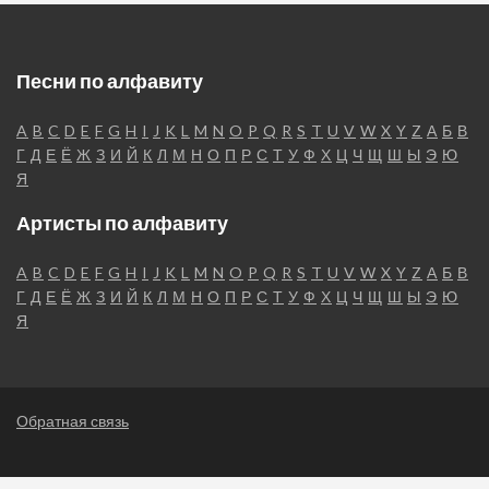
Песни по алфавиту
A
B
C
D
E
F
G
H
I
J
K
L
M
N
O
P
Q
R
S
T
U
V
W
X
Y
Z
А
Б
В
Г
Д
Е
Ё
Ж
З
И
Й
К
Л
М
Н
О
П
Р
С
Т
У
Ф
Х
Ц
Ч
Щ
Ш
Ы
Э
Ю
Я
Артисты по алфавиту
A
B
C
D
E
F
G
H
I
J
K
L
M
N
O
P
Q
R
S
T
U
V
W
X
Y
Z
А
Б
В
Г
Д
Е
Ё
Ж
З
И
Й
К
Л
М
Н
О
П
Р
С
Т
У
Ф
Х
Ц
Ч
Щ
Ш
Ы
Э
Ю
Я
Обратная связь