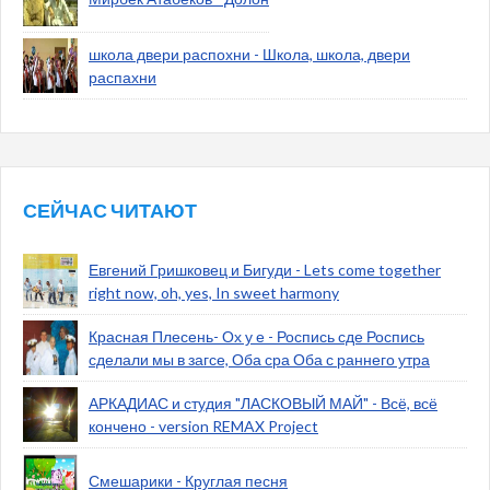
школа двери распохни - Школа, школа, двери
распахни
СЕЙЧАС ЧИТАЮТ
Евгений Гришковец и Бигуди - Lets come together
right now, oh, yes, In sweet harmony
Красная Плесень- Ох у е - Роспись сде Роспись
сделали мы в загсе, Оба сра Оба с раннего утра
АРКАДИАС и студия "ЛАСКОВЫЙ МАЙ" - Всё, всё
кончено - version REMAX Project
Смешарики - Круглая песня