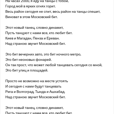
На часах 2000, я иду на танцы с тобой,
Город мой в ярких огнях горит.
Весь район сегодня не спит, весь район на танцы спешит,
Виноват в этом Московский бит.
Этот новый танец, словно динамит,
Пусть танцуют с нами все, кто любит бит.
Киев и Магадан, Пенза и Ереван.
Над страною звучит Московский бит.
Это бит вечерних авто, это бит ночного метро,
Это бит неоновых фонарей.
Он так прост, что может любой танцевать сегодня со мной,
Это бит улиц и площадей.
Просто не возможно на месте устоять
И сегодня с нами будут танцевать
Рига и Волгоград, Тында и Ашхабад.
Над страною звучит Московский бит.
Этот новый танец, словно динамит,
Пусть танцуют с нами все, кто любит бит.