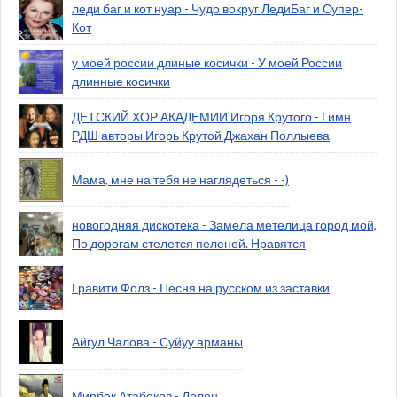
леди баг и кот нуар - Чудо вокруг ЛедиБаг и Супер-
Кот
у моей россии длиные косички - У моей России
длинные косички
ДЕТСКИЙ ХОР АКАДЕМИИ Игоря Крутого - Гимн
РДШ авторы Игорь Крутой Джахан Поллыева
Мама, мне на тебя не наглядеться - -)
новогодняя дискотека - Замела метелица город мой,
По дорогам стелется пеленой. Нравятся
Гравити Фолз - Песня на русском из заставки
Айгул Чалова - Суйуу арманы
Мирбек Атабеков - Долон