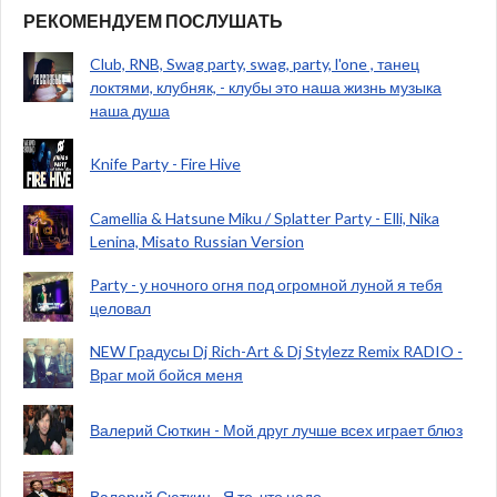
РЕКОМЕНДУЕМ ПОСЛУШАТЬ
Club, RNB, Swag party, swag, party, l'one , танец
локтями, клубняк, - клубы это наша жизнь музыка
наша душа
Knife Party - Fire Hive
Camellia & Hatsune Miku / Splatter Party - Elli, Nika
Lenina, Misato Russian Version
Party - у ночного огня под огромной луной я тебя
целовал
NEW Градусы Dj Rich-Art & Dj Stylezz Remix RADIO -
Враг мой бойся меня
Валерий Сюткин - Мой друг лучше всех играет блюз
Валерий Сюткин - Я то, что надо