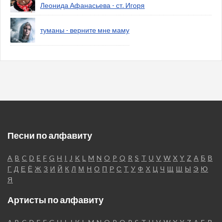
Леонида Афанасьева - ст. Игоря
туманы - верните мне маму
Песни по алфавиту
A
B
C
D
E
F
G
H
I
J
K
L
M
N
O
P
Q
R
S
T
U
V
W
X
Y
Z
А
Б
В
Г
Д
Е
Ё
Ж
З
И
Й
К
Л
М
Н
О
П
Р
С
Т
У
Ф
Х
Ц
Ч
Щ
Ш
Ы
Э
Ю
Я
Артисты по алфавиту