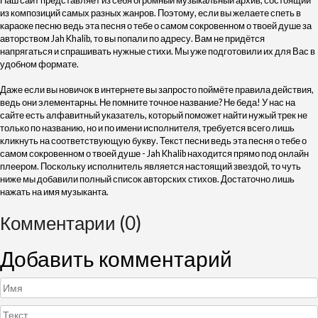
Наш сайт представляет из себя огромный музыкальный архив, состоящий
из композиций самых разных жанров. Поэтому, если вы желаете спеть в
караоке песню ведь эта песня о тебе о самом сокровенном о твоей душе за
авторством Jah Khalib, то вы попали по адресу. Вам не придётся
напрягаться и спрашивать нужные стихи. Мы уже подготовили их для Вас в
удобном формате.
Даже если вы новичок в интернете вы запросто поймёте правила действия,
ведь они элементарны. Не помните точное название? Не беда! У нас на
сайте есть алфавитный указатель, который поможет найти нужый трек не
только по названию, но и по имени исполнителя, требуется всего лишь
кликнуть на соответствующую букву. Текст песни ведь эта песня о тебе о
самом сокровенном о твоей душе - Jah Khalib находится прямо под онлайн
плеером. Поскольку исполнитель является настоящий звездой, то чуть
ниже мы добавили полный список авторских стихов. Достаточно лишь
нажать на имя музыканта.
Комментарии (0)
Добавить комментарий