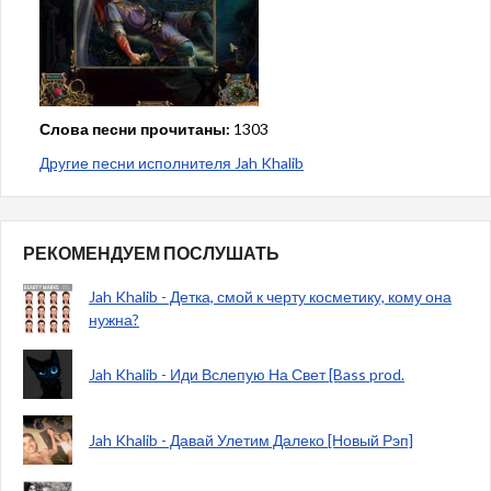
Слова песни прочитаны:
1303
Другие песни исполнителя Jah Khalib
РЕКОМЕНДУЕМ ПОСЛУШАТЬ
Jah Khalib - Детка, смой к черту косметику, кому она
нужна?
Jah Khalib - Иди Вслепую На Свет [Bass prod.
Jah Khalib - Давай Улетим Далеко [Новый Рэп]