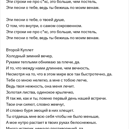
Эти строки не про с*кс, это больше, чем постель,
Эти песни о тебе, ведь ты бежишь по моим венам.
Эти песни о тебе, о твоей душе,
О том, что внутри, о самом сокровенном.
Эти строки не про с*кс, это больше, чем постель,
Эти песни о тебе, ведь ты бежишь по моим венам.
Второй Куплет
Холодный зимний вечер,
Руками теплыми обнимаю за плечи, да.
И то, что между нами длиннее, чем вечность,
Несмотря на то, что в этом мире все так быстротечно, да.
Тебе со мною нелегко, а мне с тобою легче,
Ведь твоя нежность, она меня лечит.
Золотая листва, одинокое крылечко,
Я так же, как и ты, помню первый день нашей встречи.
Твои очи сияют, словно жемчуг,
И словно буря эмоций в них хлещет.
Ты отдаешь мне всю себя чтобы не было меньше,
А мое нутро растает в твоих руках белоснежных.
Много истерик, немало противоречий, да,