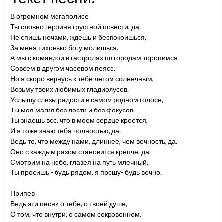
В огромном мегаполисе
Ты словно героиня грустной повести, да.
Не спишь ночами, ждешь и беспокоишься,
За меня тихонько богу молишься.
А мы с командой в гастролях по городам торопимся
Совсем в другом часовом поясе.
Но я скоро вернусь к тебе летом солнечным,
Возьму твоих любимых гладиолусов.
Услышу слезы радости в самом родном голосе,
Ты моя магия без лести и без фокусов.
Ты знаешь все, что в моем сердце кроется,
И я тоже знаю тебя полностью, да.
Ведь то, что между нами, длиннее, чем вечность, да.
Оно с каждым разом становится крепче, да.
Смотрим на небо, глазея на путь млечный,
Ты просишь - будь рядом, я прошу- будь вечно.
Припев
Ведь эти песни о тебе, о твоей душе,
О том, что внутри, о самом сокровенном.