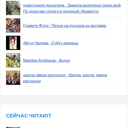
новогодняя дискотека - Замела метелица город мой,
По дорогам стелется пеленой. Нравятся
Гравити Фолз - Песня на русском из заставки
Айгул Чалова - Суйуу арманы
Мирбек Атабеков - Долон
школа двери распохни - Школа, школа, двери
распахни
СЕЙЧАС ЧИТАЮТ