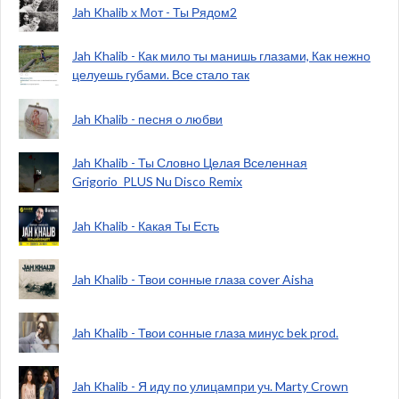
Jah Khalib х Мот - Ты Рядом2
Jah Khalib - Как мило ты манишь глазами, Как нежно
целуешь губами. Все стало так
Jah Khalib - песня о любви
Jah Khalib - Ты Словно Целая Вселенная
Grigorio_PLUS Nu Disco Remix
Jah Khalib - Какая Ты Есть
Jah Khalib - Твои сонные глаза cover Aisha
Jah Khalib - Твои сонные глаза минус bek prod.
Jah Khalib - Я иду по улицампри уч. Marty Crown