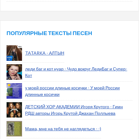
ПОПУЛЯРНЫЕ ТЕКСТЫ ПЕСЕН
TATARKA - АЛТЫН
леди баг и кот нуар - Чудо вокруг ЛедиБаг и Супер-
Кот
у моей россии длиные косички - У моей России
длинные косички
ДЕТСКИЙ ХОР АКАДЕМИИ Игоря Крутого - Гимн
РДШ авторы Игорь Крутой Джахан Поллыева
Мама, мне на тебя не наглядеться - -)