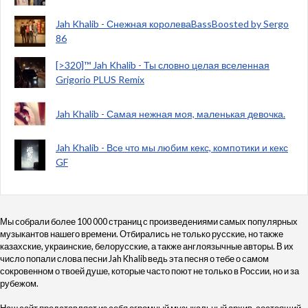
Jah Khalib - Снежная королеваBassBoosted by Sergo
86
[>320]™ Jah Khalib - Ты словно целая вселенная
Grigorio PLUS Remix
Jah Khalib - Самая нежная моя, маленькая девочка.
Jah Khalib - Все что мы любим кекс, компотики и кекс
GF
Мы собрали более 100 000 страниц с произведениями самых популярных
музыкантов нашего времени. Отбирались не только русские, но также
казахские, украинские, белорусские, а также англоязычные авторы. В их
число попали слова песни Jah Khalib ведь эта песня о тебе о самом
сокровенном о твоей душе, которые часто поют не только в России, но и за
рубежом.