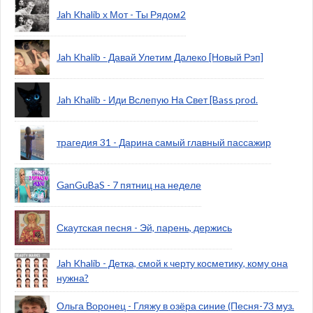
Jah Khalib х Мот - Ты Рядом2
Jah Khalib - Давай Улетим Далеко [Новый Рэп]
Jah Khalib - Иди Вслепую На Свет [Bass prod.
трагедия 31 - Дарина самый главный пассажир
GanGuBaS - 7 пятниц на неделе
Скаутская песня - Эй, парень, держись
Jah Khalib - Детка, смой к черту косметику, кому она
нужна?
Ольга Воронец - Гляжу в озёра синие (Песня-73 муз.