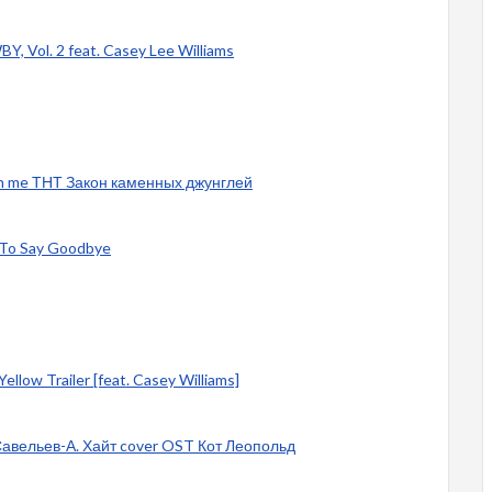
Y, Vol. 2 feat. Casey Lee Williams
m in me ТНТ Закон каменных джунглей
e To Say Goodbye
ellow Trailer [feat. Casey Williams]
 Савельев-А. Хайт cover OST Кот Леопольд