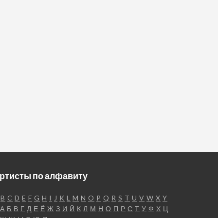
ртисты по алфавиту
B
C
D
E
F
G
H
I
J
K
L
M
N
O
P
Q
R
S
T
U
V
W
X
Y
А
Б
В
Г
Д
Е
Ё
Ж
З
И
Й
К
Л
М
Н
О
П
Р
С
Т
У
Ф
Х
Ц