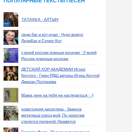
ПОПУЛЯРНЫЕ ТЕКСТЫ ПЕСЕН
TATARKA - АЛТЫН
леди баг и кот нуар - Чудо вокруг
ЛедиБаг и Супер-Кот
у моей россии длиные косички - У моей
России длинные косички
ДЕТСКИЙ ХОР АКАДЕМИИ Игоря
Крутого - Гимн РДШ авторы Игорь Крутой
Джахан Поллыева
Мама, мне на тебя не наглядеться - -)
новогодняя дискотека - Замела
метелица город мой, По дорогам
стелется пеленой. Нравятся
Гравити Фолз - Песня на русском из