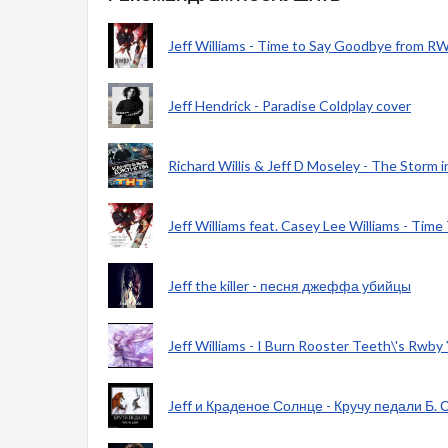
Jeff Williams - Time to Say Goodbye from RWB
Jeff Hendrick - Paradise Coldplay cover
Richard Willis & Jeff D Moseley - The Stor
Jeff Williams feat. Casey Lee Williams - Tim
Jeff the killer - песня джеффа убийцы
Jeff Williams - I Burn Rooster Teeth\'s Rwby Y
Jeff и Краденое Солнце - Кручу педали Б.