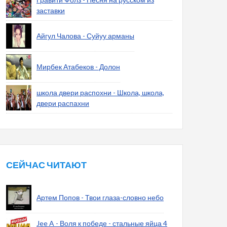
заставки
Айгул Чалова - Суйуу арманы
Мирбек Атабеков - Долон
школа двери распохни - Школа, школа,
двери распахни
СЕЙЧАС ЧИТАЮТ
Артем Попов - Твои глаза-словно небо
Jee A - Воля к победе - стальные яйца 4