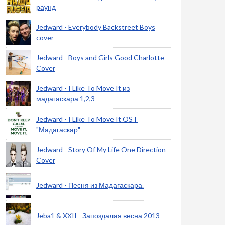
раунд
Jedward - Everybody Backstreet Boys
cover
Jedward - Boys and Girls Good Charlotte
Cover
Jedward - I Like To Move It из
мадагаскара 1,2,3
Jedward - I Like To Move It OST
"Мадагаскар"
Jedward - Story Of My Life One Direction
Cover
Jedward - Песня из Мадагаскара.
Jeba1 & XXII - Запоздалая весна 2013