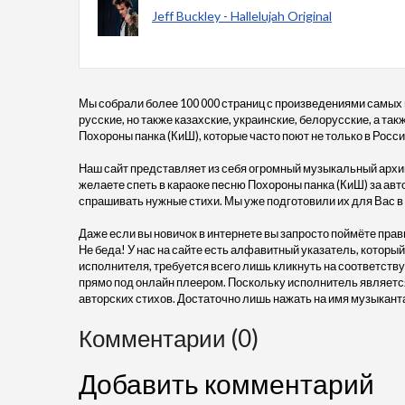
Jeff Buckley - Hallelujah Original
Мы собрали более 100 000 страниц с произведениями самых
русские, но также казахские, украинские, белорусские, а так
Похороны панка (КиШ), которые часто поют не только в России
Наш сайт представляет из себя огромный музыкальный архив
желаете спеть в караоке песню Похороны панка (КиШ) за авто
спрашивать нужные стихи. Мы уже подготовили их для Вас 
Даже если вы новичок в интернете вы запросто поймёте прав
Не беда! У нас на сайте есть алфавитный указатель, который
исполнителя, требуется всего лишь кликнуть на соответству
прямо под онлайн плеером. Поскольку исполнитель является
авторских стихов. Достаточно лишь нажать на имя музыкант
Комментарии (0)
Добавить комментарий