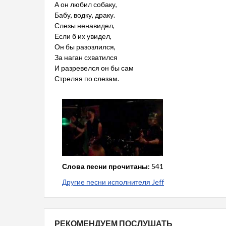
А он любил собаку,
Бабу, водку, драку.
Слезы ненавидел,
Если б их увидел,
Он бы разозлился,
За наган схватился
И разревелся он бы сам
Стреляя по слезам.
Слова песни прочитаны:
541
Другие песни исполнителя Jeff
РЕКОМЕНДУЕМ ПОСЛУШАТЬ