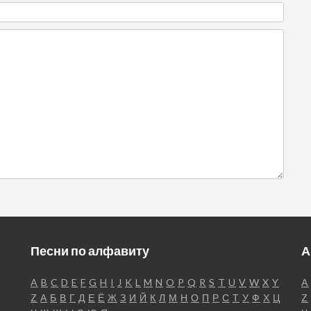
Песни по алфавиту
А
A
B
C
D
E
F
G
H
I
J
K
L
M
N
O
P
Q
R
S
T
U
V
W
X
Y
A
Z
А
Б
В
Г
Д
Е
Ё
Ж
З
И
Й
К
Л
М
Н
О
П
Р
С
Т
У
Ф
Х
Ц
Z