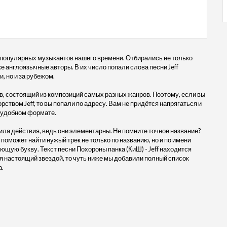
 популярных музыкантов нашего времени. Отбирались не только
же англоязычные авторы. В их число попали слова песни Jeff
, но и за рубежом.
, состоящий из композиций самых разных жанров. Поэтому, если вы
рством Jeff, то вы попали по адресу. Вам не придётся напрягаться и
в удобном формате.
ила действия, ведь они элементарны. Не помните точное название?
 поможет найти нужый трек не только по названию, но и по имени
ющую букву. Текст песни Похороны панка (КиШ) - Jeff находится
 настоящий звездой, то чуть ниже мы добавили полный список
а.