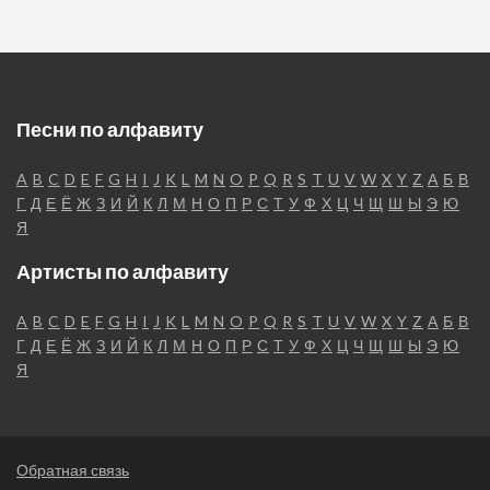
Песни по алфавиту
A
B
C
D
E
F
G
H
I
J
K
L
M
N
O
P
Q
R
S
T
U
V
W
X
Y
Z
А
Б
В
Г
Д
Е
Ё
Ж
З
И
Й
К
Л
М
Н
О
П
Р
С
Т
У
Ф
Х
Ц
Ч
Щ
Ш
Ы
Э
Ю
Я
Артисты по алфавиту
A
B
C
D
E
F
G
H
I
J
K
L
M
N
O
P
Q
R
S
T
U
V
W
X
Y
Z
А
Б
В
Г
Д
Е
Ё
Ж
З
И
Й
К
Л
М
Н
О
П
Р
С
Т
У
Ф
Х
Ц
Ч
Щ
Ш
Ы
Э
Ю
Я
Обратная связь