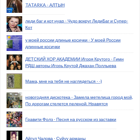
TATARKA - АЛТЫН
леди баг и кот нуар - Чудо вокруг ЛедиБаг и Супер-
Кот
у моей россии длиные косички - У моей России
длинные косички
ДЕТСКИЙ ХОР АКАДЕМИИ Игоря Крутого - Гимн
РДШ авторы Игорь Крутой Джахан Поллыева
Мама, мне на тебя не наглядеться - -)
новогодняя дискотека - Замела метелица город мой,
По дорогам стелется пеленой. Нравятся
Гравити Фолз - Песня на русском из заставки
Айгул Чалова - Суйуу арманы