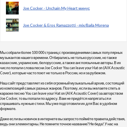
Joe Cocker - Unchain My Heart минус
Joe Cocker & Eros Ramazzotti - mix/Baila Morena
Мы собрали более 100 000 страниц с произведениями самых популярных
музыкантов нашего времени. Отбирались не только русские, но также
казахские, украинские, белорусские, а также англоязычные авторы. В их
число попали слова песни Joe Cocker You can leave your Hat on (Al K Acoustic
Cover), которые часто поют не только в России, но и за рубежом.
Наш сайт представляет из себя огромный музыкальный архив, состоящий
из композиций самых разных жанров. Поэтому, если вы желаете спеть в
караоке песню You can leave your Hat on (Al K Acoustic Cover) за авторством
Joe Cocker, то вы попали по адресу. Вам не придётся напрягаться и
спрашивать нужные стихи. Мы уже подготовили их для Вас в удобном
формате.
Даже если вы новичок в интернете вы запросто поймёте правила действия,
ведь они элементарны. Не помните точное название? Не беда! У нас на