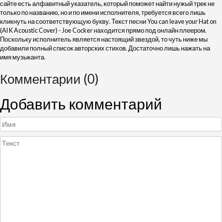
сайте есть алфавитный указатель, который поможет найти нужый трек не
только по названию, но и по имени исполнителя, требуется всего лишь
кликнуть на соответствующую букву. Текст песни You can leave your Hat on
(Al K Acoustic Cover) - Joe Cocker находится прямо под онлайн плеером.
Поскольку исполнитель является настоящий звездой, то чуть ниже мы
добавили полный список авторских стихов. Достаточно лишь нажать на
имя музыканта.
Комментарии (0)
Добавить комментарий