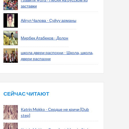
заставки
Айгул Чалова - Суйуу арманы
Мирбек Атабеков - Долон
школа двери распохни - Школа, школа,
двери распахни
СЕЙЧАС ЧИТАЮТ
Katrin Mokko - Сердце не кричи [Dub
step]