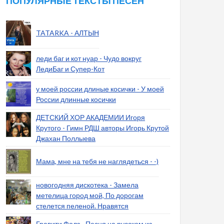
ПОПУЛЯРНЫЕ ТЕКСТЫ ПЕСЕН
TATARKA - АЛТЫН
леди баг и кот нуар - Чудо вокруг
ЛедиБаг и Супер-Кот
у моей россии длиные косички - У моей
России длинные косички
ДЕТСКИЙ ХОР АКАДЕМИИ Игоря
Крутого - Гимн РДШ авторы Игорь Крутой
Джахан Поллыева
Мама, мне на тебя не наглядеться - -)
новогодняя дискотека - Замела
метелица город мой, По дорогам
стелется пеленой. Нравятся
Гравити Фолз - Песня на русском из