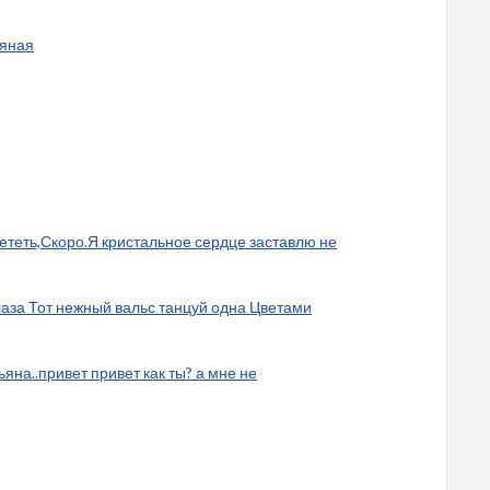
ьяная
ететь,Скоро.Я кристальное сердце заставлю не
глаза Тот нежный вальс танцуй одна Цветами
ьяна..привет привет как ты? а мне не