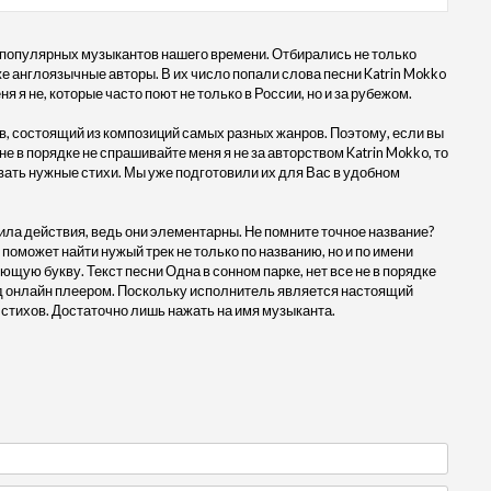
 популярных музыкантов нашего времени. Отбирались не только
кже англоязычные авторы. В их число попали слова песни Katrin Mokko
я я не, которые часто поют не только в России, но и за рубежом.
, состоящий из композиций самых разных жанров. Поэтому, если вы
не в порядке не спрашивайте меня я не за авторством Katrin Mokko, то
вать нужные стихи. Мы уже подготовили их для Вас в удобном
ила действия, ведь они элементарны. Не помните точное название?
 поможет найти нужый трек не только по названию, но и по имени
щую букву. Текст песни Одна в сонном парке, нет все не в порядке
под онлайн плеером. Поскольку исполнитель является настоящий
 стихов. Достаточно лишь нажать на имя музыканта.