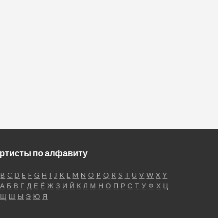
ртисты по алфавиту
B
C
D
E
F
G
H
I
J
K
L
M
N
O
P
Q
R
S
T
U
V
W
X
Y
А
Б
В
Г
Д
Е
Ё
Ж
З
И
Й
К
Л
М
Н
О
П
Р
С
Т
У
Ф
Х
Ц
Щ
Ш
Ы
Э
Ю
Я