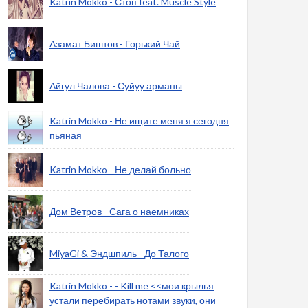
Katrin Mokko - Стоп feat. Muscle Style
Азамат Биштов - Горький Чай
Айгул Чалова - Суйуу арманы
Katrin Mokko - Не ищите меня я сегодня
пьяная
Katrin Mokko - Не делай больно
Дом Ветров - Сага о наемниках
MiyaGi & Эндшпиль - До Талого
Katrin Mokko - - Kill me <<мои крылья
устали перебирать нотами звуки, они