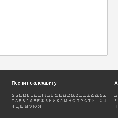
Песни по алфавиту
А
A
B
C
D
E
F
G
H
I
J
K
L
M
N
O
P
Q
R
S
T
U
V
W
X
Y
A
Z
А
Б
В
Г
Д
Е
Ё
Ж
З
И
Й
К
Л
М
Н
О
П
Р
С
Т
У
Ф
Х
Ц
Z
Ч
Щ
Ш
Ы
Э
Ю
Я
Ч