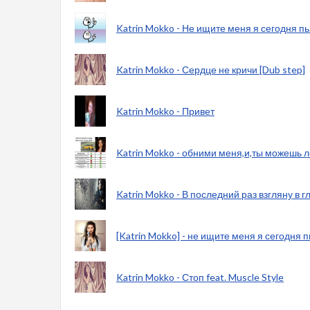
Katrin Mokko - Не ищите меня я сегодня п
Katrin Mokko - Сердце не кричи [Dub step]
Katrin Mokko - Привет
Katrin Mokko - обними меня,и,ты можешь л
Katrin Mokko - В последний раз взгляну в 
[Katrin Mokko] - не ищите меня я сегодня п
Katrin Mokko - Стоп feat. Muscle Style