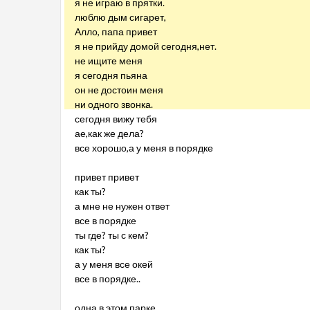
я не играю в прятки.
люблю дым сигарет,
Алло, папа привет
я не прийду домой сегодня,нет.
не ищите меня
я сегодня пьяна
он не достоин меня
ни одного звонка.
сегодня вижу тебя
ае,как же дела?
все хорошо,а у меня в порядке
привет привет
как ты?
а мне не нужен ответ
все в порядке
ты где? ты с кем?
как ты?
а у меня все окей
все в порядке..
одна в этом парке