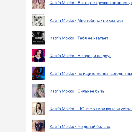
Katrin Mokko - Я и ты,не трезвая нежность,
Katrin Mokko - Мне тебя так не хватает
Katrin Mokko - Тебя не хватает
Katrin Mokko - Не враг, и не друг
Katrin Mokko - не ищите меня.я сегодня п
Katrin Mokko - Сильнее быть
Katrin Mokko - - Kill me <<мои крылья уст
Katrin Mokko - Не делай больно