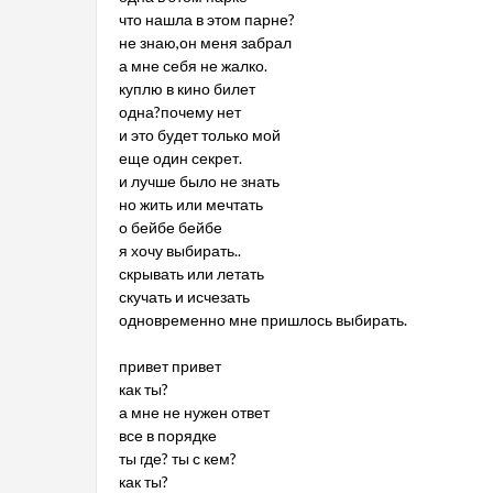
что нашла в этом парне?
не знаю,он меня забрал
а мне себя не жалко.
куплю в кино билет
одна?почему нет
и это будет только мой
еще один секрет.
и лучше было не знать
но жить или мечтать
о бейбе бейбе
я хочу выбирать..
скрывать или летать
скучать и исчезать
одновременно мне пришлось выбирать.
привет привет
как ты?
а мне не нужен ответ
все в порядке
ты где? ты с кем?
как ты?