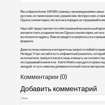
Мы собрали более 100 000 страниц с произведениями самых
русские, но также казахские, украинские, белорусские, а та
Одна в сонном парке, нет все не в порядке не спрашивайте мен
Наш сайт представляет из себя огромный музыкальный архив
желаете спеть в караоке песню Одна в сонном парке, нет все 
вы попали по адресу. Вам не придётся напрягаться и спраши
формате.
Даже если вы новичок в интернете вы запросто поймёте прав
Не беда! У нас на сайте есть алфавитный указатель, который
исполнителя, требуется всего лишь кликнуть на соответствую
не спрашивайте меня я не - Katrin Mokko находится прямо 
звездой, то чуть ниже мы добавили полный список авторских
Комментарии (0)
Добавить комментарий