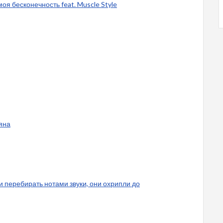
моя бесконечность feat. Muscle Style
ьяна
али перебирать нотами звуки, они охрипли до