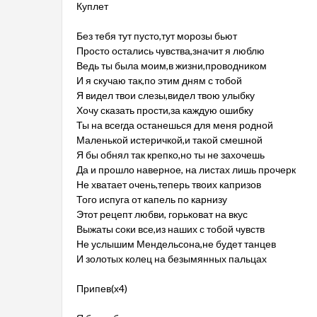
Куплет
Без тебя тут пусто,тут морозы бьют
Просто остались чувства,значит я люблю
Ведь ты была моим,в жизни,проводником
И я скучаю так,по этим дням с тобой
Я видел твои слезы,видел твою улыбку
Хочу сказать прости,за каждую ошибку
Ты на всегда останешься для меня родной
Маленькой истеричкой,и такой смешной
Я бы обнял так крепко,но ты не захочешь
Да и прошло наверное, на листах лишь прочерк
Не хватает очень,теперь твоих капризов
Того испуга от капель по карнизу
Этот рецепт любви, горьковат на вкус
Выжаты соки все,из наших с тобой чувств
Не услышим Мендельсона,не будет танцев
И золотых колец на безымянных пальцах
Припев(х4)