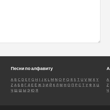
Песни по алфавиту
А
A
B
C
D
E
F
G
H
I
J
K
L
M
N
O
P
Q
R
S
T
U
V
W
X
Y
A
Z
А
Б
В
Г
Д
Е
Ё
Ж
З
И
Й
К
Л
М
Н
О
П
Р
С
Т
У
Ф
Х
Ц
Z
Ч
Щ
Ш
Ы
Э
Ю
Я
Ч