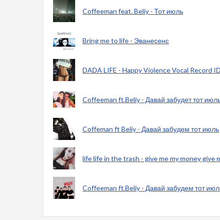
Coffeeman feat. Beliy - Тот июль
Bring me to life - Эванесенс
DADA LIFE - Happy Violence Vocal Record ID
Coffeeman ft.Beliy - Давай забудет тот июл
Coffeman ft Beliy - Давай забудем тот июль
life life in the trash - give me my money give
Coffeeman ft.Beliy - Давай забудем тот ию