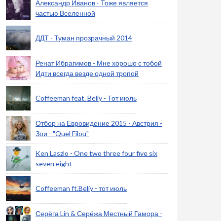
Александр Иванов - Тоже является
частью Вселенной
ДДТ - Туман прозрачный 2014
Ренат Ибрагимов - Мне хорошо с тобой
Идти всегда везде одной тропой
Coffeeman feat. Beliy - Тот июль
Отбор на Евровидение 2015 - Австрия -
Зои - "Quel Filou"
Ken Laszlo - One two three four five six
seven eight
Coffeeman ft.Beliy - тот июль
Серёга Lin & Серёжа Местный Гамора -