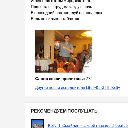
Я без тебя в этом мире, как гость
Провожаю с трудом,каждую ночь
В последний раз поцелуй на последок
Ведь он сильнее таблеток
Слова песни прочитаны:
772
Другие песни исполнителя Life MC КП ft. Beliy
РЕКОМЕНДУЕМ ПОСЛУШАТЬ
Beliy ft. Смайлин - закрой глазаgold_beatz 