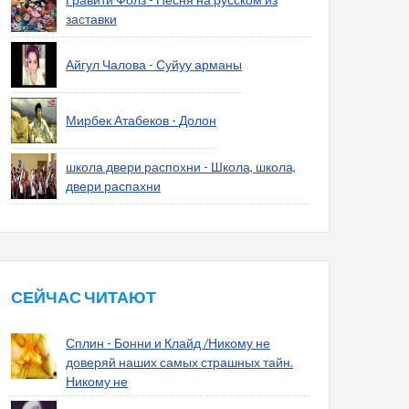
заставки
Айгул Чалова - Суйуу арманы
Мирбек Атабеков - Долон
школа двери распохни - Школа, школа,
двери распахни
СЕЙЧАС ЧИТАЮТ
Сплин - Бонни и Клайд /Никому не
доверяй наших самых страшных тайн.
Никому не