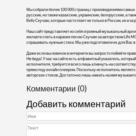
Мы собрали более 100 000 страниц с произведениями самых
русские, но также казахские, украинские, белорусские, а так
Beliy Скучаю, которые часто поют не только в России, но и за
Наш сайт представляет из себя огромный музыкальный архив
желаете спеть в караоке песню Скучаю за авторством Life MC К
спрашивать нужные стихи. Мы уже подготовили их для Вас 
Даже если вы новичок в интернете вы запросто поймёте прав
Не беда! У нас на сайте есть алфавитный указатель, который
исполнителя, требуется всего лишь кликнуть на соответствую
прямо под онлайн плеером. Поскольку исполнитель является
авторских стихов. Достаточно лишь нажать на имя музыкант
Комментарии (0)
Добавить комментарий