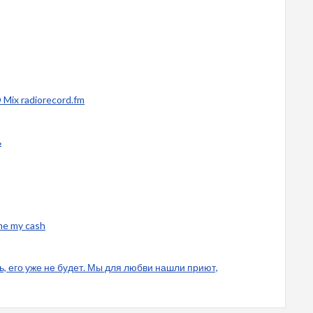
 Mix radiorecord.fm
ь
 me my cash
ль, его уже не будет. Мы для любви нашли приют,