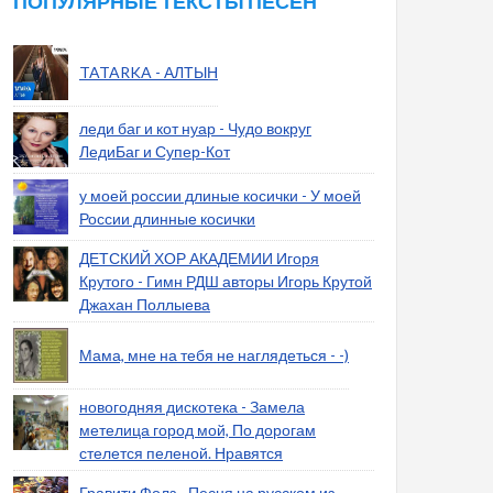
ПОПУЛЯРНЫЕ ТЕКСТЫ ПЕСЕН
TATARKA - АЛТЫН
леди баг и кот нуар - Чудо вокруг
ЛедиБаг и Супер-Кот
у моей россии длиные косички - У моей
России длинные косички
ДЕТСКИЙ ХОР АКАДЕМИИ Игоря
Крутого - Гимн РДШ авторы Игорь Крутой
Джахан Поллыева
Мама, мне на тебя не наглядеться - -)
новогодняя дискотека - Замела
метелица город мой, По дорогам
стелется пеленой. Нравятся
Гравити Фолз - Песня на русском из