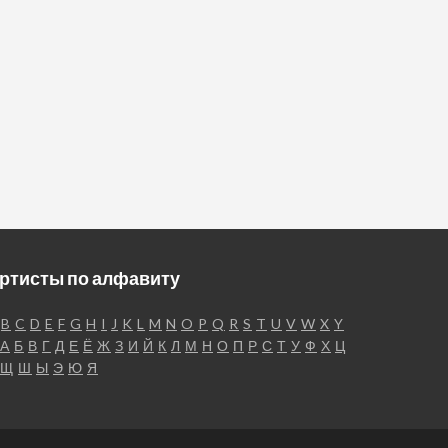
ртисты по алфавиту
B
C
D
E
F
G
H
I
J
K
L
M
N
O
P
Q
R
S
T
U
V
W
X
Y
А
Б
В
Г
Д
Е
Ё
Ж
З
И
Й
К
Л
М
Н
О
П
Р
С
Т
У
Ф
Х
Ц
Щ
Ш
Ы
Э
Ю
Я