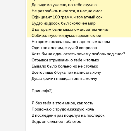
Да видимо ужасно, по тебе скучаю
Не раз забыть пытался, я нас,не смог
Официант 100 грамм,и томатный сок
Будто из досок, был сколочен мир
В которым были мы,сломал, затем чинил
Собирал кусочки,думал время склеит
Но время оказалось, не надежным клеем
Один по аллеям, с кучей вопросов
Хотя бы на один ответь,почему любовь под снос?
Отрывки отрывками,о тебе и только
Бывало было больно,но не столько
Всего лишь 6 букв, так написать хочу
Душа кричит пиши,а я опять молчу
Припев(х2)
Я без тебя в этом мире, как гость
Провожаю с трудом,каждую ночь
В последний раз поцелуй на последок
Ведь он сильнее таблеток