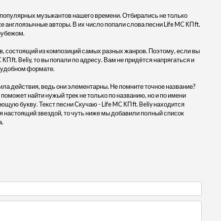
 популярных музыкантов нашего времени. Отбирались не только
же англоязычные авторы. В их число попали слова песни Life MC КП ft.
 рубежом.
, состоящий из композиций самых разных жанров. Поэтому, если вы
П ft. Beliy, то вы попали по адресу. Вам не придётся напрягаться и
в удобном формате.
ила действия, ведь они элементарны. Не помните точное название?
 поможет найти нужый трек не только по названию, но и по имени
щую букву. Текст песни Скучаю - Life MC КП ft. Beliy находится
 настоящий звездой, то чуть ниже мы добавили полный список
а.