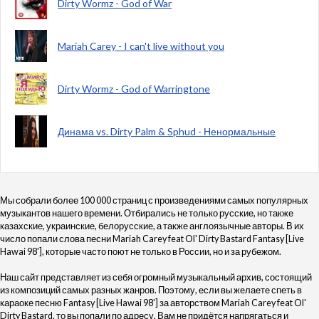
Dirty Wormz - God of War
Mariah Carey - I can't live without you
Dirty Wormz - God of Warringtone
Динама vs. Dirty Palm & Sphud - Ненормальные
Мы собрали более 100 000 страниц с произведениями самых популярных
музыкантов нашего времени. Отбирались не только русские, но также
казахские, украинские, белорусские, а также англоязычные авторы. В их
число попали слова песни Mariah Carey feat Ol' Dirty Bastard Fantasy [Live
Hawai 98'], которые часто поют не только в России, но и за рубежом.
Наш сайт представляет из себя огромный музыкальный архив, состоящий
из композиций самых разных жанров. Поэтому, если вы желаете спеть в
караоке песню Fantasy [Live Hawai 98'] за авторством Mariah Carey feat Ol'
Dirty Bastard, то вы попали по адресу. Вам не придётся напрягаться и