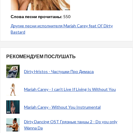
Слова песни прочитаны:
550
Другие песни исполнителя Mariah Carey feat Ol' Dirty
Bastard
РЕКОМЕНДУЕМ ПОСЛУШАТЬ
Dirty Hristos - Частушки Про Димаса
Mariah Carey - I can't Live If Living Is Without You
Mariah Carey - Without You Instrumental
Dirty Dancing OST Грязные танцы 2 - Do you only
Wanna Da