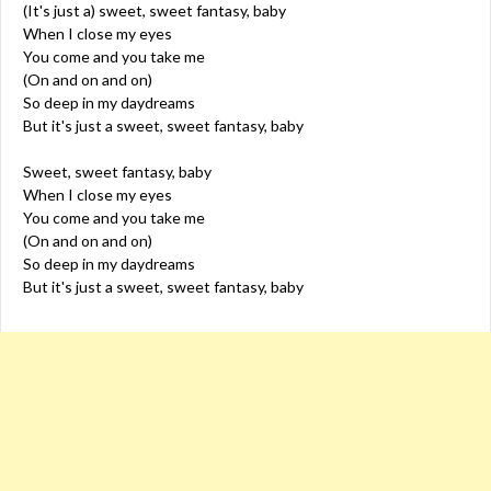
(It's just a) sweet, sweet fantasy, baby
When I close my eyes
You come and you take me
(On and on and on)
So deep in my daydreams
But it's just a sweet, sweet fantasy, baby
Sweet, sweet fantasy, baby
When I close my eyes
You come and you take me
(On and on and on)
So deep in my daydreams
But it's just a sweet, sweet fantasy, baby