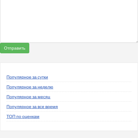
Популярное за сутки
Популярное за неделю
Популярное за месяц
Популярное за все время
ТОП по оценкам