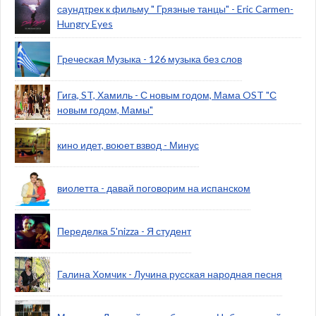
саундтрек к фильму " Грязные танцы" - Eric Carmen-
Hungry Eyes
Греческая Музыка - 126 музыка без слов
Гига, ST, Хамиль - С новым годом, Мама OST "С
новым годом, Мамы"
кино идет, воюет взвод - Минус
виолетта - давай поговорим на испанском
Переделка 5'nizza - Я студент
Галина Хомчик - Лучина русская народная песня