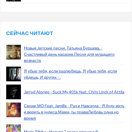
СЕЙЧАС ЧИТАЮТ
Новые детские песни. Татьяна Бурцева. -
Счастливый день караоке.Песня для младшего
возраста
Я убью тебя, если разлюбишь, Я убью тебя, если
уйдешь, И других - .
Jarrod Alonge - Suck My 401k feat. Chris Linck of Attila
Смоки МО Feat. Jamille - Раз и Навсегда - Я буду жить
и верить в чудеса.Мама, ты праваЛюбовь одна,но
время
Marie Bibika - Наруто 2 сезон опенинг 9