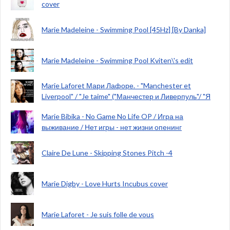
cover
Marie Madeleine - Swimming Pool [45Hz] [By Danka]
Marie Madeleine - Swimming Pool Kviten\'s edit
Marie Laforet Мари Лафоре. - "Manchester et
Liverpool" / "Je taime" ("Манчестер и Ливерпуль"/ "Я
Marie Bibika - No Game No Life OP / Игра на
выживание / Нет игры - нет жизни опенинг
Claire De Lune - Skipping Stones Pitch -4
Marie Digby - Love Hurts Incubus cover
Marie Laforet - Je suis folle de vous