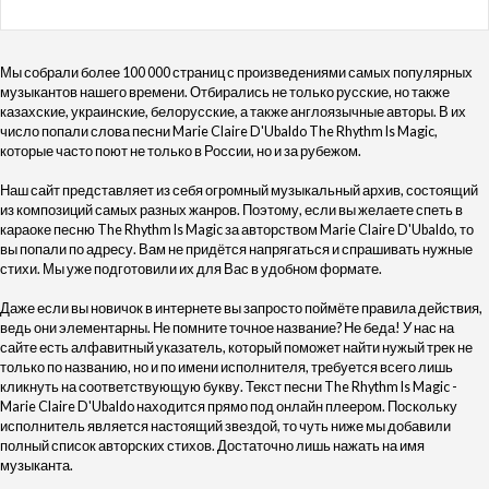
Мы собрали более 100 000 страниц с произведениями самых популярных
музыкантов нашего времени. Отбирались не только русские, но также
казахские, украинские, белорусские, а также англоязычные авторы. В их
число попали слова песни Marie Claire D'Ubaldo The Rhythm Is Magic,
которые часто поют не только в России, но и за рубежом.
Наш сайт представляет из себя огромный музыкальный архив, состоящий
из композиций самых разных жанров. Поэтому, если вы желаете спеть в
караоке песню The Rhythm Is Magic за авторством Marie Claire D'Ubaldo, то
вы попали по адресу. Вам не придётся напрягаться и спрашивать нужные
стихи. Мы уже подготовили их для Вас в удобном формате.
Даже если вы новичок в интернете вы запросто поймёте правила действия,
ведь они элементарны. Не помните точное название? Не беда! У нас на
сайте есть алфавитный указатель, который поможет найти нужый трек не
только по названию, но и по имени исполнителя, требуется всего лишь
кликнуть на соответствующую букву. Текст песни The Rhythm Is Magic -
Marie Claire D'Ubaldo находится прямо под онлайн плеером. Поскольку
исполнитель является настоящий звездой, то чуть ниже мы добавили
полный список авторских стихов. Достаточно лишь нажать на имя
музыканта.