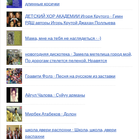
длинные косички
ДЕТСКИЙ ХОР АКАДЕМИИ Игоря Крутого - Гимн
РДШ авторы Игорь Крутой Джахан Поллыева
Мама, мне на тебя не наглядеться - -)
новогодняя дискотека - Замела метелица город мой,
По дорогам стелется пеленой. Нравятся
Гравити Фолз - Песня на русском из заставки
Айгул Чалова - Суйуу арманы
Мирбек Атабеков - Долон
школа двери распохни - Школа, школа, двери
распахни