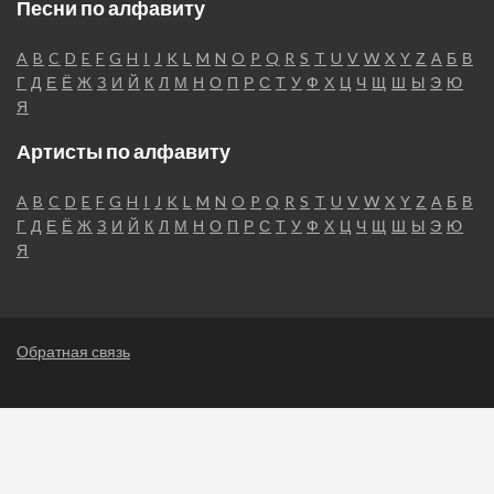
Песни по алфавиту
A
B
C
D
E
F
G
H
I
J
K
L
M
N
O
P
Q
R
S
T
U
V
W
X
Y
Z
А
Б
В
Г
Д
Е
Ё
Ж
З
И
Й
К
Л
М
Н
О
П
Р
С
Т
У
Ф
Х
Ц
Ч
Щ
Ш
Ы
Э
Ю
Я
Артисты по алфавиту
A
B
C
D
E
F
G
H
I
J
K
L
M
N
O
P
Q
R
S
T
U
V
W
X
Y
Z
А
Б
В
Г
Д
Е
Ё
Ж
З
И
Й
К
Л
М
Н
О
П
Р
С
Т
У
Ф
Х
Ц
Ч
Щ
Ш
Ы
Э
Ю
Я
Обратная связь