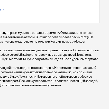
еги.
 популярных музыкантов нашего времени. Отбирались не только
кже англоязычные авторы. В их число попали слова песни Mozgi Не
ты с, которые часто поют не только в России, но и за рубежом.
, состоящий из композиций самых разных жанров. Поэтому, если вы
забери ее собой забери. не говори ты с за авторством Mozgi, то вы
ть нужные стихи. Мы уже подготовили их для Вас в удобном формате.
ила действия, ведь они элементарны. Не помните точное название?
 поможет найти нужый трек не только по названию, но и по имени
щую букву. Текст песни Не говори ты с ней не говори, забери ее
онлайн плеером. Поскольку исполнитель является настоящий звездой,
Достаточно лишь нажать на имя музыканта.