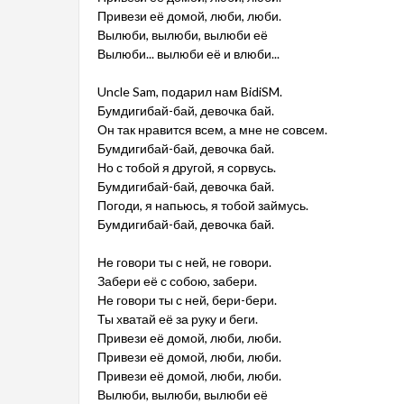
Привези её домой, люби, люби.
Вылюби, вылюби, вылюби её
Вылюби... вылюби её и влюби...
Uncle Sam, подарил нам BidiSM.
Бумдигибай-бай, девочка бай.
Он так нравится всем, а мне не совсем.
Бумдигибай-бай, девочка бай.
Но с тобой я другой, я сорвусь.
Бумдигибай-бай, девочка бай.
Погоди, я напьюсь, я тобой займусь.
Бумдигибай-бай, девочка бай.
Не говори ты с ней, не говори.
Забери её с собою, забери.
Не говори ты с ней, бери-бери.
Ты хватай её за руку и беги.
Привези её домой, люби, люби.
Привези её домой, люби, люби.
Привези её домой, люби, люби.
Вылюби, вылюби, вылюби её