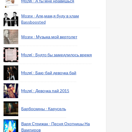
Mozgi - А ты мне нравишься
Мозги - Але,мам,я буду в хлам
Bassboosted
Мозги - Музыка мой вертолет
Mozgi - Будто бы замедлилось время
Mozgi - Баю-бай девочка бай
Mozgi - Девочка пай 2015
Барбоскины - Карусель
Варя Стрижак - Песня Охотницы На
Вампиров