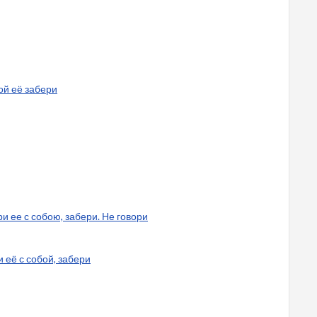
бой её забери
ери ее с собою, забери. Не говори
и её с собой, забери