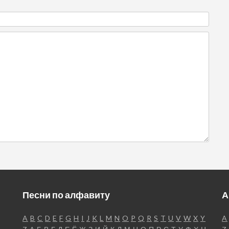
Песни по алфавиту
А
A
B
C
D
E
F
G
H
I
J
K
L
M
N
O
P
Q
R
S
T
U
V
W
X
Y
A