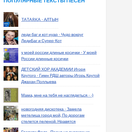
ПОПУЛЯРНЫЕ ТЕКСТЫ ПЕСЕН
TATARKA - АЛТЫН
леди баг и кот нуар - Чудо вокруг
ЛедиБаг и Супер-Кот
у моей россии длиные косички - У моей
России длинные косички
ДЕТСКИЙ ХОР АКАДЕМИИ Игоря
Крутого - Гимн РДШ авторы Игорь Крутой
Джахан Поллыева
Мама, мне на тебя не наглядеться - -)
новогодняя дискотека - Замела
метелица город мой, По дорогам
стелется пеленой. Нравятся
Гравити Фолз - Песня на русском из