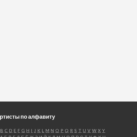
ртисты по алфавиту
B
C
D
E
F
G
H
I
J
K
L
M
N
O
P
Q
R
S
T
U
V
W
X
Y