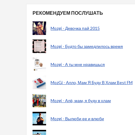
РЕКОМЕНДУЕМ ПОСЛУШАТЬ
Mozgi - Девочка пай 2015
Mozgi - Будто бы замедлилось время
Mozgi - А ты мне нравишься
MozGi - Алло, Мам Я Буду В Хлам Best FM
Mozgi - Алё, мам, я буду в хлам
Mozgi - Вылюби ее и влюби