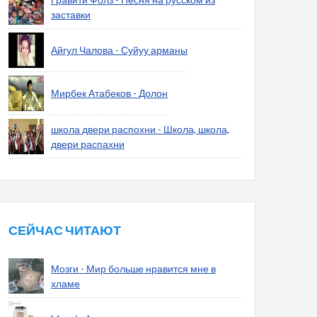
заставки
Айгул Чалова - Суйуу арманы
Мирбек Атабеков - Долон
школа двери распохни - Школа, школа,
двери распахни
СЕЙЧАС ЧИТАЮТ
Мозги - Мир больше нравится мне в
хламе