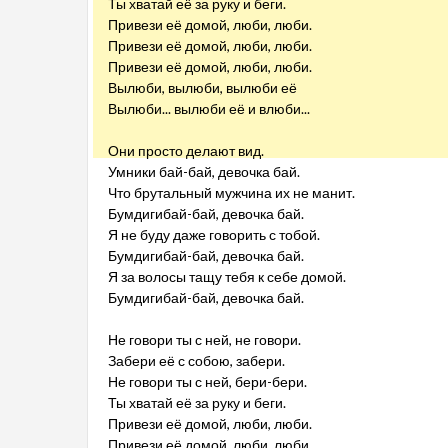
Ты хватай её за руку и беги.
Привези её домой, люби, люби.
Привези её домой, люби, люби.
Привези её домой, люби, люби.
Вылюби, вылюби, вылюби её
Вылюби... вылюби её и влюби...
Они просто делают вид.
Умники бай-бай, девочка бай.
Что брутальный мужчина их не манит.
Бумдигибай-бай, девочка бай.
Я не буду даже говорить с тобой.
Бумдигибай-бай, девочка бай.
Я за волосы тащу тебя к себе домой.
Бумдигибай-бай, девочка бай.
Не говори ты с ней, не говори.
Забери её с собою, забери.
Не говори ты с ней, бери-бери.
Ты хватай её за руку и беги.
Привези её домой, люби, люби.
Привези её домой, люби, люби.