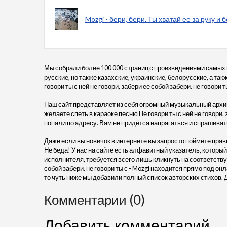
Mozgi - бери, бери. Ты хватай ее за руку и б
Мы собрали более 100 000 страниц с произведениями самых
русские, но также казахские, украинские, белорусские, а та
говори ты с ней не говори, забери ее собой забери. не говори 
Наш сайт представляет из себя огромный музыкальный архив
желаете спеть в караоке песню Не говори ты с ней не говори, 
попали по адресу. Вам не придётся напрягаться и спрашива
Даже если вы новичок в интернете вы запросто поймёте прав
Не беда! У нас на сайте есть алфавитный указатель, который
исполнителя, требуется всего лишь кликнуть на соответствую
собой забери. не говори ты с - Mozgi находится прямо под 
то чуть ниже мы добавили полный список авторских стихов. 
Комментарии (0)
Добавить комментарий