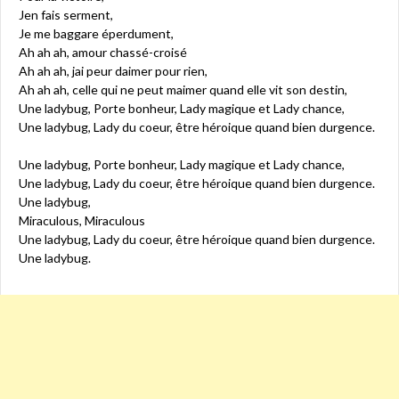
Jen fais serment,
Je me baggare éperdument,
Ah ah ah, amour chassé-croisé
Ah ah ah, jai peur daimer pour rien,
Ah ah ah, celle qui ne peut maimer quand elle vit son destin,
Une ladybug, Porte bonheur, Lady magique et Lady chance,
Une ladybug, Lady du coeur, être héroique quand bien durgence.
Une ladybug, Porte bonheur, Lady magique et Lady chance,
Une ladybug, Lady du coeur, être héroique quand bien durgence.
Une ladybug,
Miraculous, Miraculous
Une ladybug, Lady du coeur, être héroique quand bien durgence.
Une ladybug.