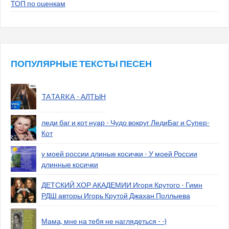
ТОП по оценкам
ПОПУЛЯРНЫЕ ТЕКСТЫ ПЕСЕН
TATARKA - АЛТЫН
леди баг и кот нуар - Чудо вокруг ЛедиБаг и Супер-
Кот
у моей россии длиные косички - У моей России
длинные косички
ДЕТСКИЙ ХОР АКАДЕМИИ Игоря Крутого - Гимн
РДШ авторы Игорь Крутой Джахан Поллыева
Мама, мне на тебя не наглядеться - -)