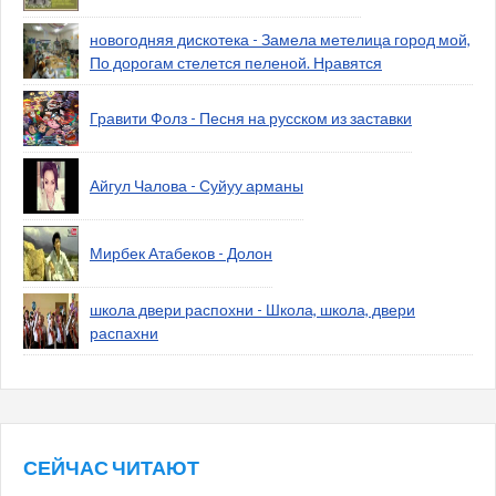
новогодняя дискотека - Замела метелица город мой,
По дорогам стелется пеленой. Нравятся
Гравити Фолз - Песня на русском из заставки
Айгул Чалова - Суйуу арманы
Мирбек Атабеков - Долон
школа двери распохни - Школа, школа, двери
распахни
СЕЙЧАС ЧИТАЮТ