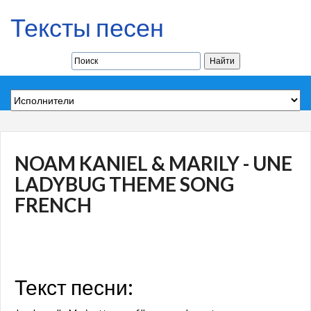
Тексты песен
NOAM KANIEL & MARILY - UNE
LADYBUG THEME SONG
FRENCH
Текст песни: