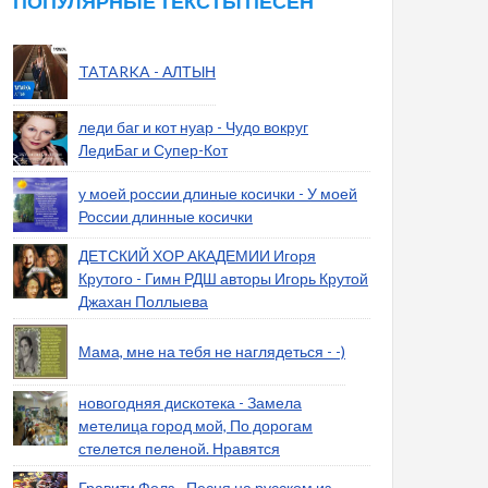
ПОПУЛЯРНЫЕ ТЕКСТЫ ПЕСЕН
TATARKA - АЛТЫН
леди баг и кот нуар - Чудо вокруг
ЛедиБаг и Супер-Кот
у моей россии длиные косички - У моей
России длинные косички
ДЕТСКИЙ ХОР АКАДЕМИИ Игоря
Крутого - Гимн РДШ авторы Игорь Крутой
Джахан Поллыева
Мама, мне на тебя не наглядеться - -)
новогодняя дискотека - Замела
метелица город мой, По дорогам
стелется пеленой. Нравятся
Гравити Фолз - Песня на русском из