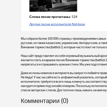
Слова песни прочитаны:
524
Другие песни исполнителя NoHome
Мы собрали более 100 000 страниц с произведениями самых
русские, но также казахские, украинские, белорусские, а т
Виновник торжества (battle)r2, которые часто поют не только 
Наш сайт представляет из себя огромный музыкальный архив
желаете спеть в караоке песню Виновник торжества (battle)r
напрягаться и спрашивать нужные стихи. Мы уже подготовил
Даже если вы новичок в интернете вы запросто поймёте прав
Не беда! У нас на сайте есть алфавитный указатель, который
исполнителя, требуется всего лишь кликнуть на соответству
находится прямо под онлайн плеером. Поскольку исполните
список авторских стихов. Достаточно лишь нажать на имя му
Комментарии (0)