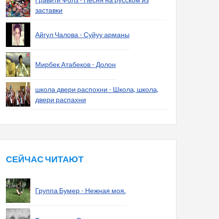
заставки
Айгул Чалова - Суйуу арманы
Мирбек Атабеков - Долон
школа двери распохни - Школа, школа,
двери распахни
СЕЙЧАС ЧИТАЮТ
Группа Бумер - Нежная моя.