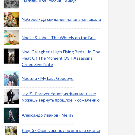
Ты живи моя Россия - минус
NoGood - До свидания начальная школа
Noelle & John - The Wheels on the Bus
Noel Gallagher's High Flying Birds - In The
Heat Of The Moment OST Assassins
Creed Syndicate
Noctura - My Last Goodbye
Jay-Z - Forever Young из фильма ты не
можешь вернуть прошлое, к сожалению,
Александр Иванов - Мечты
Лицей - Осень осень лес остыл и листья