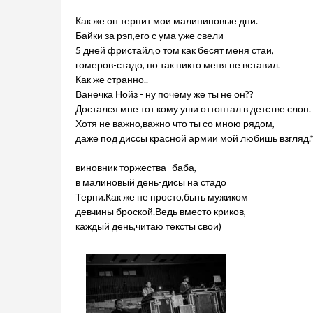
Как же он терпит мои малининовые дни.
Байки за рэп,его с ума уже свели
5 дней фристайл,о том как бесят меня стаи,
гомеров-стадо, но так никто меня не вставил.
Как же странно..
Ванечка Нойз - ну почему же ты не он??
Достался мне тот кому уши оттоптал в детстве слон.
Хотя не важно,важно что ты со мною рядом,
даже под диссы красной армии мой любишь взгляд.
виновник торжества- баба,
в малиновый день-дисы на стадо
Терпи.Как же не просто,быть мужиком
девчины броской.Ведь вместо криков,
каждый день,читаю тексты свои)