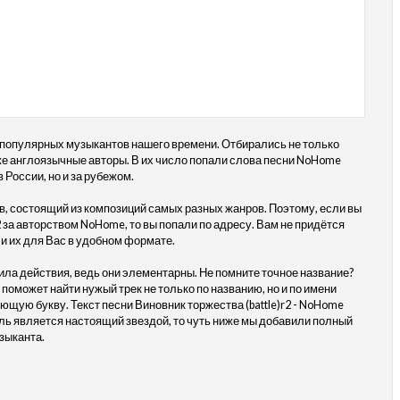
 популярных музыкантов нашего времени. Отбирались не только
акже англоязычные авторы. В их число попали слова песни NoHome
в России, но и за рубежом.
, состоящий из композиций самых разных жанров. Поэтому, если вы
2 за авторством NoHome, то вы попали по адресу. Вам не придётся
и их для Вас в удобном формате.
ила действия, ведь они элементарны. Не помните точное название?
 поможет найти нужый трек не только по названию, но и по имени
ющую букву. Текст песни Виновник торжества (battle)r2 - NoHome
ль является настоящий звездой, то чуть ниже мы добавили полный
зыканта.