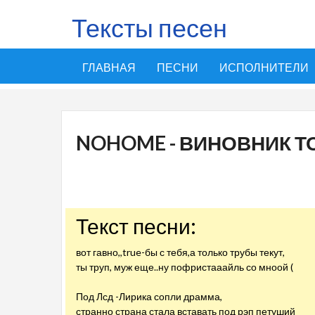
Тексты песен
ГЛАВНАЯ
ПЕСНИ
ИСПОЛНИТЕЛИ
NOHOME - ВИНОВНИК Т
Текст песни:
вот гавно,,true-бы с тебя,а только трубы текут,
ты труп, муж еще..ну пофристааайль со мноой (
Под Лсд -Лирика сопли драмма,
странно страна стала вставать под рэп петуший