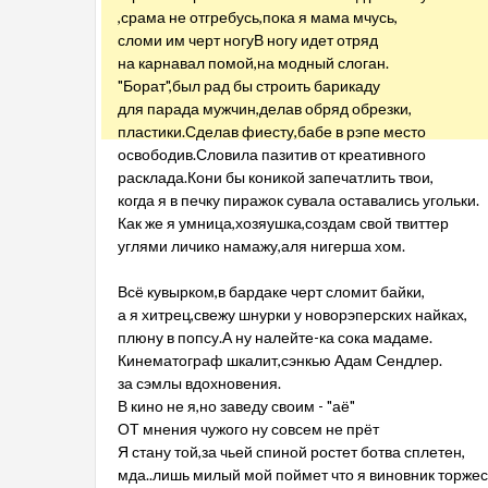
,срама не отгребусь,пока я мама мчусь,
сломи им черт ногуВ ногу идет отряд
на карнавал помой,на модный слоган.
"Борат",был рад бы строить барикаду
для парада мужчин,делав обряд обрезки,
пластики.Сделав фиесту,бабе в рэпе место
освободив.Словила пазитив от креативного
расклада.Кони бы коникой запечатлить твои,
когда я в печку пиражок сувала оставались угольки.
Как же я умница,хозяушка,создам свой твиттер
углями личико намажу,аля нигерша хом.
Всё кувырком,в бардаке черт сломит байки,
а я хитрец,свежу шнурки у новорэперских найках,
плюну в попсу.А ну налейте-ка сока мадаме.
Кинематограф шкалит,сэнкью Адам Сендлер.
за сэмлы вдохновения.
В кино не я,но заведу своим - "аё"
ОТ мнения чужого ну совсем не прёт
Я стану той,за чьей спиной ростет ботва сплетен,
мда..лишь милый мой поймет что я виновник торжес