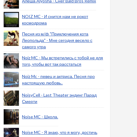
Алеша Alyosha - Снег Bald Bros Remix
NOIZ MC - И снится нам не рокот
космодрома
Песня из м/ф "Приключения кота
Леопольда" - Мне сегодня весело с
самого утра
Noiz MC - Мы встретились с тобой не для
того, чтобы вот так расстаться
Noiz Mc - певец и актриса. Песня про
настоящую любовь..
NoisyCell - Last Theater эндинг Парад
Смерти
Noise MC - Школа.
Noise MC - Я знаю, что я могу, достичь