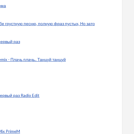
ома
ебе грустную песню, полную фраз пустых, Но зато
 первый раз
mix - Плачь плачь.. Танцуй танцуй
 первый раз Radio Edit
 Mix PrimeM