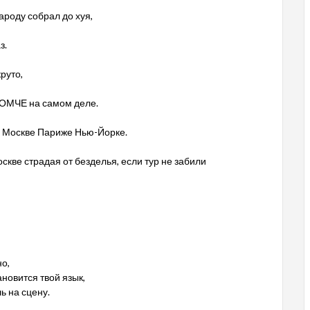
ароду собрал до хуя,
з.
руто,
РОМЧЕ на самом деле.
 в Москве Париже Нью-Йорке.
скве страдая от безделья, если тур не забили
но,
новится твой язык,
ь на сцену.