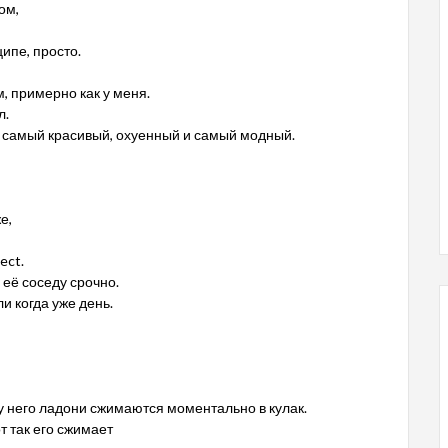
ом,
ципе, просто.
, примерно как у меня.
л.
 я самый красивый, охуенный и самый модный.
е,
ect.
 её соседу срочно.
и когда уже день.
 у него ладони сжимаются моментально в кулак.
от так его сжимает