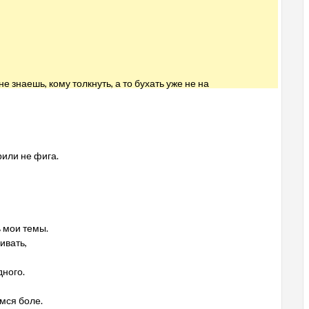
е знаешь, кому толкнуть, а то бухать уже не на
рили не фига.
ь мои темы.
ивать,
дного.
мся боле.