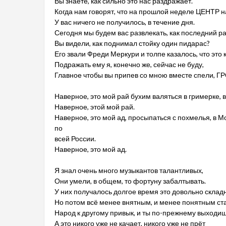
Вы знаете, как сильно это нас раздражает.
Когда нам говорят, что на прошлой неделе ЦЕНТР н
У вас ничего не получилось, в течение дня.
Сегодня мы будем вас развлекать, как последний ра
Вы видели, как поднимал стойку один пидарас?
Его звали Фреди Меркури и толпе казалось, что это к
Подражать ему я, конечно же, сейчас не буду,
Главное чтобы вы припев со мною вместе спели, Г
Наверное, это мой рай бухим валяться в гримерке,
Наверное, этой мой рай.
Наверное, это мой ад, просыпаться с похмелья, в Мо
по
всей России.
Наверное, это мой ад.
Я знал очень много музыкантов талантливых,
Они умели, в общем, то фортуну забалтывать.
У них получалось долгое время это довольно склад
Но потом всё менее внятным, и менее понятным ста
Народ к другому привык, и ты по-прежнему выходиш
А это никого уже не качает, никого уже не прёт