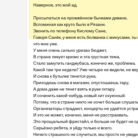
Наверное, это мой ад.
Просыпаться на прожжённом бычками диване,
Вспоминая как круто было в Рязани.
Звонить по телефону Кислому Сане,
Говоря Санёк, у меня есть болванка с минусами, ты н
что мне уже.
У меня очень сильно урезан бюджет,
В стране ликует кризис и эта грустная тема,
Стало замутить ганджубаса, конечно же, проблема.
Какой там три недели? Уже четыре не видели, не ве
И снова к бутылке тянется рука,
Приходишь снова в магазин, опустошаешь тару,
А дома даже не тянет взять в руки гитару.
И сочинить какой-нибудь новый хит охуенный.
Потому, что в стране никто не хочет больше слушат
Организаторы страдают, концерты не удаётся устра
И это не может, конечно, меня не расстраивать.
Это прощальный фристайл, и больше не будет ни о
Серьёзно ребята, я уйду только и всего.
Ничего страшного не случиться, мы просто не увиди