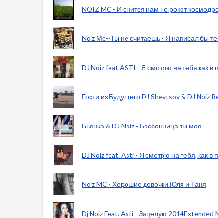
NOIZ MC - И снится нам не рокот космодр
Noiz Мс--Ты не считаешь - Я написал бы т
DJ Noiz feat ASTI - Я смотрю на тебя как в
Гости из Будущего DJ Shevtsov & DJ Noiz Re
Бьянка & DJ Noiz - Бессонница ты моя
DJ Noiz feat. Asti - Я смотрю на тебя, как в
Noiz MC - Хорошие девочки Юля и Таня
Dj Noiz Feat. Asti - Зацелую 2014Extended