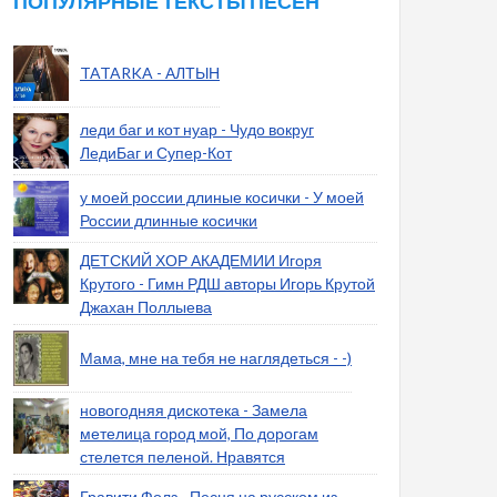
ПОПУЛЯРНЫЕ ТЕКСТЫ ПЕСЕН
TATARKA - АЛТЫН
леди баг и кот нуар - Чудо вокруг
ЛедиБаг и Супер-Кот
у моей россии длиные косички - У моей
России длинные косички
ДЕТСКИЙ ХОР АКАДЕМИИ Игоря
Крутого - Гимн РДШ авторы Игорь Крутой
Джахан Поллыева
Мама, мне на тебя не наглядеться - -)
новогодняя дискотека - Замела
метелица город мой, По дорогам
стелется пеленой. Нравятся
Гравити Фолз - Песня на русском из