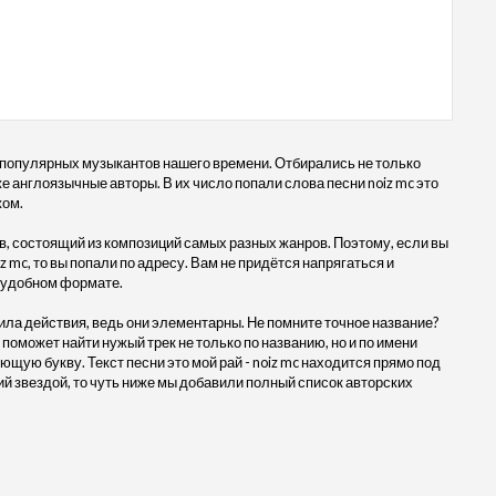
 популярных музыкантов нашего времени. Отбирались не только
же англоязычные авторы. В их число попали слова песни noiz mc это
жом.
, состоящий из композиций самых разных жанров. Поэтому, если вы
z mc, то вы попали по адресу. Вам не придётся напрягаться и
в удобном формате.
ила действия, ведь они элементарны. Не помните точное название?
 поможет найти нужый трек не только по названию, но и по имени
щую букву. Текст песни это мой рай - noiz mc находится прямо под
 звездой, то чуть ниже мы добавили полный список авторских