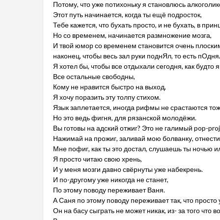
Потому, что уже потихоньку я становлюсь алкоголик
Этот путь начинается, когда ты ещё подросток,
Тебе кажется, что бухать просто, и не бухать, в прин
Но со временем, начинается размножение мозга,
И твой юмор со временем становится очень плоским
наконец, чтобы весь зал руки поднЯл, то есть пОдня
Я хотел бы, чтобы все отдыхали сегодня, как будто
Все остальные свободны,
Кому не нравится быстро на выход,
Я хочу поразить эту толпу стихом.
Язык заплетается, иногда рифмы не срастаются тож
Но это ведь фигня, для рязанской молодёжи.
Вы готовы на адский отжиг? Это не галимый pop-proj
Нажимай на прожиг, заливай мою болванку, отнести
Мне пофиг, как ты это достал, слушаешь ты ночью ил
Я просто читаю свою хрень,
И у меня мозги давно свёрнуты уже набекрень.
И по-другому уже никогда не станет,
По этому поводу переживает Ваня.
А Саня по этому поводу переживает так, что просто
Он на басу сыграть не может никак, из- за того что в