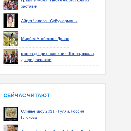
заставки
Айгул Чалова - Суйуу арманы
Мирбек Атабеков - Долон
школа двери распохни - Школа, школа,
двери распахни
СЕЙЧАС ЧИТАЮТ
Оливье-шоу 2011 - Гуляй, Россия
Глюкоза