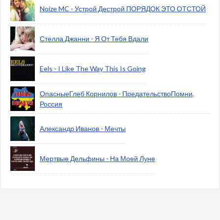
Noize MC - Устрой Дестрой ПОРЯДОК ЭТО ОТСТОЙ
Стелла Джанни - Я От Тебя Вдали
Eels - I Like The Way This Is Going
ОпасныеГлеб Корнилов - ПредательствоПомни,
Россия
Александр Иванов - Мечты
Мертвые Дельфины - На Моей Луне