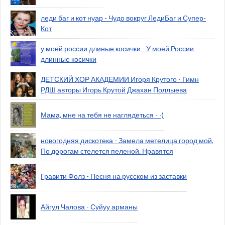
леди баг и кот нуар - Чудо вокруг ЛедиБаг и Супер-
Кот
у моей россии длиные косички - У моей России
длинные косички
ДЕТСКИЙ ХОР АКАДЕМИИ Игоря Крутого - Гимн
РДШ авторы Игорь Крутой Джахан Поллыева
Мама, мне на тебя не наглядеться - -)
новогодняя дискотека - Замела метелица город мой,
По дорогам стелется пеленой. Нравятся
Гравити Фолз - Песня на русском из заставки
Айгул Чалова - Суйуу арманы