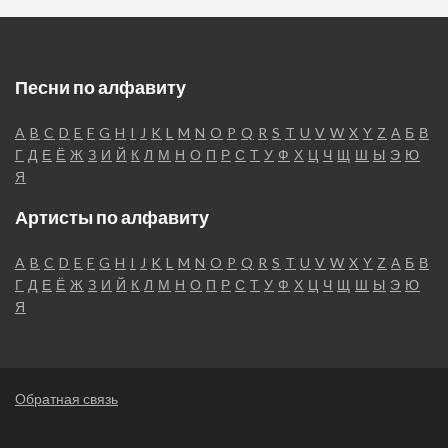
Песни по алфавиту
A
B
C
D
E
F
G
H
I
J
K
L
M
N
O
P
Q
R
S
T
U
V
W
X
Y
Z
А
Б
В
Г
Д
Е
Ё
Ж
З
И
Й
К
Л
М
Н
О
П
Р
С
Т
У
Ф
Х
Ц
Ч
Щ
Ш
Ы
Э
Ю
Я
Артисты по алфавиту
A
B
C
D
E
F
G
H
I
J
K
L
M
N
O
P
Q
R
S
T
U
V
W
X
Y
Z
А
Б
В
Г
Д
Е
Ё
Ж
З
И
Й
К
Л
М
Н
О
П
Р
С
Т
У
Ф
Х
Ц
Ч
Щ
Ш
Ы
Э
Ю
Я
Обратная связь