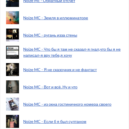
Noize Mc - Обратный отсчет
Noize MC - Земля в иллюминаторе
Noize MC - ругань изза стены
Noize MC - Что бы я там не сказал-я гнал,что бы я не
написал-я вру тебе,я хочу
Noize MC - Я не сказочник и не фантаст
Noize MC - Вот и всё. Ну и что
Noize MC - из окна гостиничного номера своего
Noize MC - Если б я был султаном