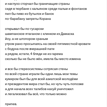
и наглухо сторчал бы граничащие страны
сидя в тюрбане с кальяном среди пальм и фонтанов
пил бы пиво из бутылок и банок
по-барабану запреты Корана
открывал бы по-гусарски
шампанское ятаганом с клинком из Дамаска
йоу, а не штопором сраным
утром рано просыпаясь на своей пятиместной кровати
с бодуна после вчерашней пати
а рядом, кстати, 4 бляди не из гарема
сколько бы не было жён, имела бы место измена
и все бы стереосистемы сотрясая стены
по всей стране играли бы одни лишь мои темы
кумиром был бы для всей азиатской молодёжи
и президентом мира стал бы, но чуть-чуть попозже
а для начала всех талибов нахуй уничтожил
и легализовал бы всё, что только можно
припев.