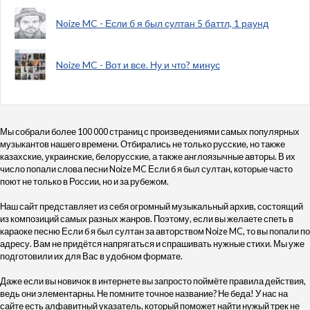
Noize MC - Если б я был султан 5 баттл, 1 раунд
Noize MC - Вот и все. Ну и что? минус
Мы собрали более 100 000 страниц с произведениями самых популярных
музыкантов нашего времени. Отбирались не только русские, но также
казахские, украинские, белорусские, а также англоязычные авторы. В их
число попали слова песни Noize MC Если б я был султан, которые часто
поют не только в России, но и за рубежом.
Наш сайт представляет из себя огромный музыкальный архив, состоящий
из композиций самых разных жанров. Поэтому, если вы желаете спеть в
караоке песню Если б я был султан за авторством Noize MC, то вы попали по
адресу. Вам не придётся напрягаться и спрашивать нужные стихи. Мы уже
подготовили их для Вас в удобном формате.
Даже если вы новичок в интернете вы запросто поймёте правила действия,
ведь они элементарны. Не помните точное название? Не беда! У нас на
сайте есть алфавитный указатель, который поможет найти нужый трек не