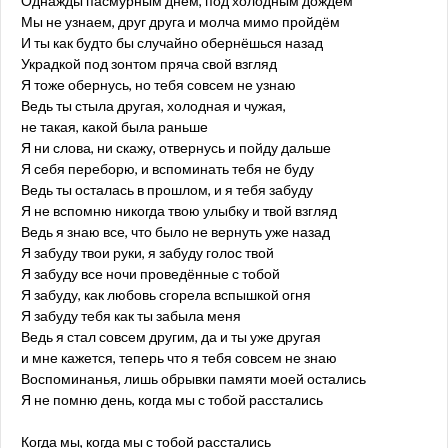
Однажды пасмурным днём, под холодным дождём
Мы не узнаем, друг друга и молча мимо пройдём
И ты как будто бы случайно обернёшься назад
Украдкой под зонтом пряча свой взгляд
Я тоже обернусь, но тебя совсем не узнаю
Ведь ты стыла другая, холодная и чужая,
не такая, какой была раньше
Я ни слова, ни скажу, отвернусь и пойду дальше
Я себя переборю, и вспоминать тебя не буду
Ведь ты осталась в прошлом, и я тебя забуду
Я не вспомню никогда твою улыбку и твой взгляд
Ведь я знаю все, что было не вернуть уже назад
Я забуду твои руки, я забуду голос твой
Я забуду все ночи проведённые с тобой
Я забуду, как любовь сгорела вспышкой огня
Я забуду тебя как ты забыла меня
Ведь я стал совсем другим, да и ты уже другая
и мне кажется, теперь что я тебя совсем не знаю
Воспоминанья, лишь обрывки памяти моей остались
Я не помню день, когда мы с тобой расстались
Когда мы, когда мы с тобой расстались