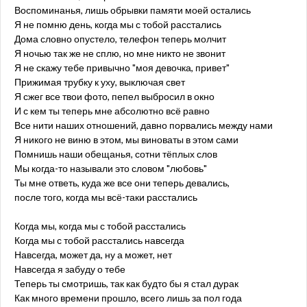
Воспоминанья, лишь обрывки памяти моей остались
Я не помню день, когда мы с тобой расстались
Дома словно опустело, телефон теперь молчит
Я ночью так же не сплю, но мне никто не звонит
Я не скажу тебе привычно "моя девочка, привет"
Прижимая трубку к уху, выключая свет
Я сжег все твои фото, пепел выбросил в окно
И с кем ты теперь мне абсолютно всё равно
Все нити наших отношений, давно порвались между нами
Я никого не виню в этом, мы виноваты в этом сами
Помнишь наши обещанья, сотни тёплых слов
Мы когда-то называли это словом "любовь"
Ты мне ответь, куда же все они теперь девались,
после того, когда мы всё-таки расстались
Когда мы, когда мы с тобой расстались
Когда мы с тобой расстались навсегда
Навсегда, может да, ну а может, нет
Навсегда я забуду о тебе
Теперь ты смотришь, так как будто бы я стал дурак
Как много времени прошло, всего лишь за пол года