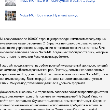
Noize MC - Если б я был султан 5 баттл, 1 раунд
Noize MC - Вот и все. Ну и что? минус
Мы собрали более 100 000 страниц с произведениями самых популярных
музыкантов нашего времени. Отбирались не только русские, но также
казахские, украинские, белорусские, а также англоязычные авторы. В их
число попали слова песни Noize MC Когда мы с тобой расстались, которые
часто поют не только в России, но и за рубежом.
Наш сайт представляет из себя огромный музыкальный архив, состоящий
из композиций самых разных жанров. Поэтому, если вы желаете спеть в
караоке песню Когда мы с тобой расстались за авторством Noize MC, то вы
попали по адресу. Вам не придётся напрягаться и спрашивать нужные
стихи. Мы уже подготовили их для Вас в удобном формате.
Даже если вы новичок в интернете вы запросто поймёте правила действия,
ведь они элементарны. Не помните точное название? Не беда! У нас на
сайте есть алфавитный указатель, который поможет найти нужый трек не
только по названию, но и по имени исполнителя, требуется всего лишь
кликнуть на соответствующую букву. Текст песни Когда мы с тобой