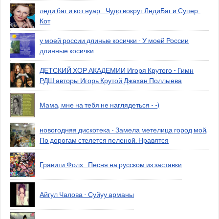
леди баг и кот нуар - Чудо вокруг ЛедиБаг и Супер-
Кот
у моей россии длиные косички - У моей России
длинные косички
ДЕТСКИЙ ХОР АКАДЕМИИ Игоря Крутого - Гимн
РДШ авторы Игорь Крутой Джахан Поллыева
Мама, мне на тебя не наглядеться - -)
новогодняя дискотека - Замела метелица город мой,
По дорогам стелется пеленой. Нравятся
Гравити Фолз - Песня на русском из заставки
Айгул Чалова - Суйуу арманы