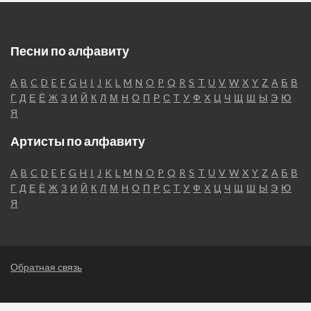
Песни по алфавиту
A
B
C
D
E
F
G
H
I
J
K
L
M
N
O
P
Q
R
S
T
U
V
W
X
Y
Z
А
Б
В
Г
Д
Е
Ё
Ж
З
И
Й
К
Л
М
Н
О
П
Р
С
Т
У
Ф
Х
Ц
Ч
Щ
Ш
Ы
Э
Ю
Я
Артисты по алфавиту
A
B
C
D
E
F
G
H
I
J
K
L
M
N
O
P
Q
R
S
T
U
V
W
X
Y
Z
А
Б
В
Г
Д
Е
Ё
Ж
З
И
Й
К
Л
М
Н
О
П
Р
С
Т
У
Ф
Х
Ц
Ч
Щ
Ш
Ы
Э
Ю
Я
Обратная связь