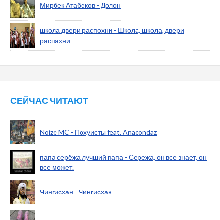
Мирбек Атабеков - Долон
школа двери распохни - Школа, школа, двери
распахни
СЕЙЧАС ЧИТАЮТ
Noize MC - Похуисты feat. Anacondaz
папа серёжа лучший папа - Сережа, он все знает, он
все может.
Чингисхан - Чингисхан