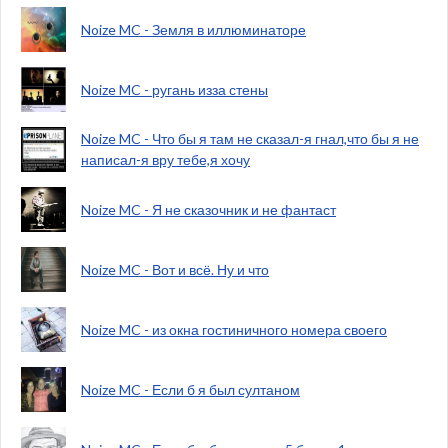
Noize MC - Земля в иллюминаторе
Noize MC - ругань изза стены
Noize MC - Что бы я там не сказал-я гнал,что бы я не
написал-я вру тебе,я хочу
Noize MC - Я не сказочник и не фантаст
Noize MC - Вот и всё. Ну и что
Noize MC - из окна гостиничного номера своего
Noize MC - Если б я был султаном