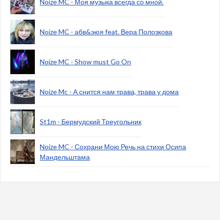
Noize MC - Моя музыка всегда со мной.
Noize MC - абв&эюя feat. Вера Полозкова
Noize MC - Show must Go On
Noize Mc - А снится нам трава, трава у дома
St1m - Бермудский Треугольник
Noize MC - Сохрани Мою Речь на стихи Осипа
Мандельштама