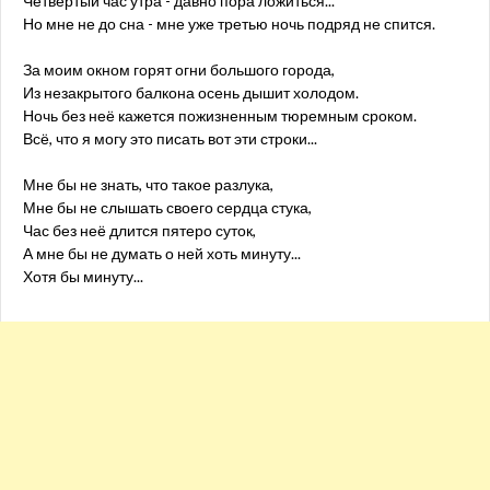
Четвертый час утра - давно пора ложиться..."
Но мне не до сна - мне уже третью ночь подряд не спится.
За моим окном горят огни большого города,
Из незакрытого балкона осень дышит холодом.
Ночь без неё кажется пожизненным тюремным сроком.
Всё, что я могу это писать вот эти строки...
Мне бы не знать, что такое разлука,
Мне бы не слышать своего сердца стука,
Час без неё длится пятеро суток,
А мне бы не думать о ней хоть минуту...
Хотя бы минуту...