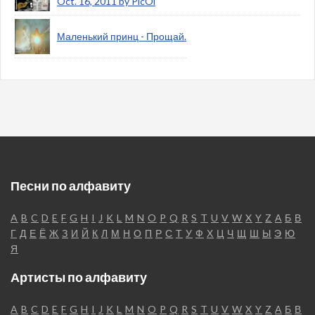
Oct. 16, 2011 by PicOi
Маленький принц - Прощай.
Песни по алфавиту
A
B
C
D
E
F
G
H
I
J
K
L
M
N
O
P
Q
R
S
T
U
V
W
X
Y
Z
А
Б
В
Г
Д
Е
Ё
Ж
З
И
Й
К
Л
М
Н
О
П
Р
С
Т
У
Ф
Х
Ц
Ч
Щ
Ш
Ы
Э
Ю
Я
Артисты по алфавиту
A
B
C
D
E
F
G
H
I
J
K
L
M
N
O
P
Q
R
S
T
U
V
W
X
Y
Z
А
Б
В