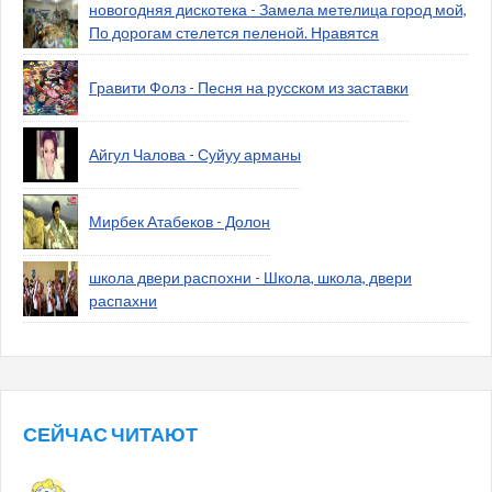
новогодняя дискотека - Замела метелица город мой,
По дорогам стелется пеленой. Нравятся
Гравити Фолз - Песня на русском из заставки
Айгул Чалова - Суйуу арманы
Мирбек Атабеков - Долон
школа двери распохни - Школа, школа, двери
распахни
СЕЙЧАС ЧИТАЮТ