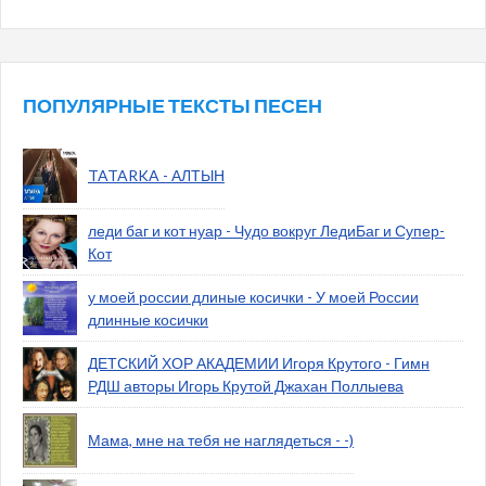
ПОПУЛЯРНЫЕ ТЕКСТЫ ПЕСЕН
TATARKA - АЛТЫН
леди баг и кот нуар - Чудо вокруг ЛедиБаг и Супер-
Кот
у моей россии длиные косички - У моей России
длинные косички
ДЕТСКИЙ ХОР АКАДЕМИИ Игоря Крутого - Гимн
РДШ авторы Игорь Крутой Джахан Поллыева
Мама, мне на тебя не наглядеться - -)