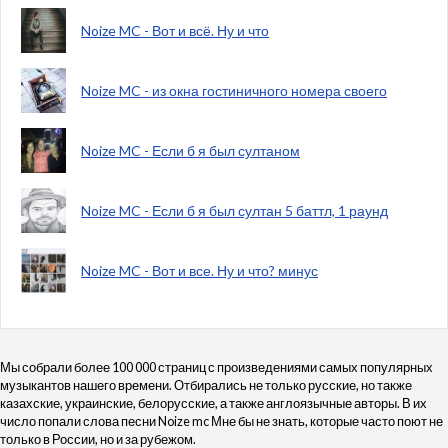
Noize MC - Вот и всё. Ну и что
Noize MC - из окна гостиничного номера своего
Noize MC - Если б я был султаном
Noize MC - Если б я был султан 5 баттл, 1 раунд
Noize MC - Вот и все. Ну и что? минус
Мы собрали более 100 000 страниц с произведениями самых популярных
музыкантов нашего времени. Отбирались не только русские, но также
казахские, украинские, белорусские, а также англоязычные авторы. В их
число попали слова песни Noize mc Мне бы не знать, которые часто поют не
только в России, но и за рубежом.