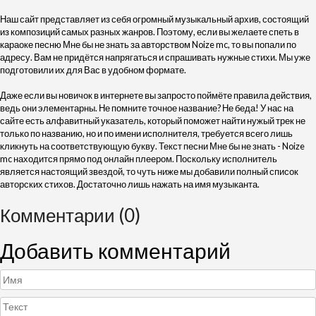
Наш сайт представляет из себя огромный музыкальный архив, состоящий
из композиций самых разных жанров. Поэтому, если вы желаете спеть в
караоке песню Мне бы не знать за авторством Noize mc, то вы попали по
адресу. Вам не придётся напрягаться и спрашивать нужные стихи. Мы уже
подготовили их для Вас в удобном формате.
Даже если вы новичок в интернете вы запросто поймёте правила действия,
ведь они элементарны. Не помните точное название? Не беда! У нас на
сайте есть алфавитный указатель, который поможет найти нужый трек не
только по названию, но и по имени исполнителя, требуется всего лишь
кликнуть на соответствующую букву. Текст песни Мне бы не знать - Noize
mc находится прямо под онлайн плеером. Поскольку исполнитель
является настоящий звездой, то чуть ниже мы добавили полный список
авторских стихов. Достаточно лишь нажать на имя музыканта.
Комментарии (0)
Добавить комментарий