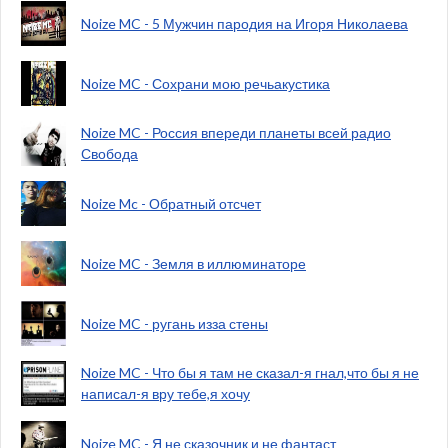
Noize MC - 5 Мужчин пародия на Игоря Николаева
Noize MC - Сохрани мою речьакустика
Noize MC - Россия впереди планеты всей радио
Свобода
Noize Mc - Обратный отсчет
Noize MC - Земля в иллюминаторе
Noize MC - ругань изза стены
Noize MC - Что бы я там не сказал-я гнал,что бы я не
написал-я вру тебе,я хочу
Noize MC - Я не сказочник и не фантаст