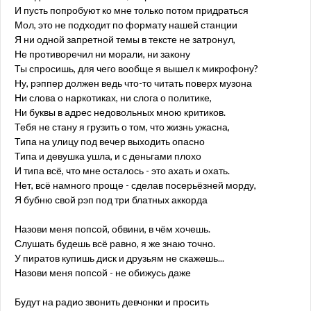
И пусть попробуют ко мне только потом придраться
Мол, это не подходит по формату нашей станции
Я ни одной запретной темы в тексте не затронул,
Не противоречил ни морали, ни закону
Ты спросишь, для чего вообще я вышел к микрофону?
Ну, рэппер должен ведь что-то читать поверх музона
Ни слова о наркотиках, ни слога о политике,
Ни буквы в адрес недовольных мною критиков.
Тебя не стану я грузить о том, что жизнь ужасна,
Типа на улицу под вечер выходить опасно
Типа и девушка ушла, и с деньгами плохо
И типа всё, что мне осталось - это ахать и охать.
Нет, всё намного проще - сделав посерьёзней морду,
Я бубню свой рэп под три блатных аккорда
Назови меня попсой, обвини, в чём хочешь.
Слушать будешь всё равно, я же знаю точно.
У пиратов купишь диск и друзьям не скажешь...
Назови меня попсой - не обижусь даже
Будут на радио звонить девчонки и просить