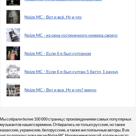
Noize MC - Вот и всё. Ну и что
Noize MC - из окна гостиничного номера своего
Noize MC - Если б я был султаном
Noize MC - Если б я был султан 5 баттл, 1 раунд
Noize MC - Вот и все. Ну и что? минус
Мы собрали более 100 000 страниц с произведениями самых популярных
музыкантов нашего времени. Отбирались не только русские, но также
казахские, украинские, белорусские, а также англоязычные авторы. В их
число попали слова песни Noize MC Назови меня попсой, которые часто