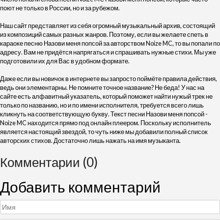
поют не только в России, но и за рубежом.
Наш сайт представляет из себя огромный музыкальный архив, состоящий
из композиций самых разных жанров. Поэтому, если вы желаете спеть в
караоке песню Назови меня попсой за авторством Noize MC, то вы попали по
адресу. Вам не придётся напрягаться и спрашивать нужные стихи. Мы уже
подготовили их для Вас в удобном формате.
Даже если вы новичок в интернете вы запросто поймёте правила действия,
ведь они элементарны. Не помните точное название? Не беда! У нас на
сайте есть алфавитный указатель, который поможет найти нужый трек не
только по названию, но и по имени исполнителя, требуется всего лишь
кликнуть на соответствующую букву. Текст песни Назови меня попсой -
Noize MC находится прямо под онлайн плеером. Поскольку исполнитель
является настоящий звездой, то чуть ниже мы добавили полный список
авторских стихов. Достаточно лишь нажать на имя музыканта.
Комментарии (0)
Добавить комментарий