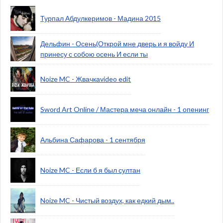
Турпал Абдулкеримов - Мадина 2015
Дельфин - Осень(Открой мне дверь и я войду И
принесу с собою осень И если ты
Noize MC - Жвачкаvideo edit
Sword Art Online / Мастера меча онлайн - 1 опенинг
Альбина Сафарова - 1 сентября
Noize MC - Если б я был султан
Noize MC - Чистый воздух, как едкий дым..