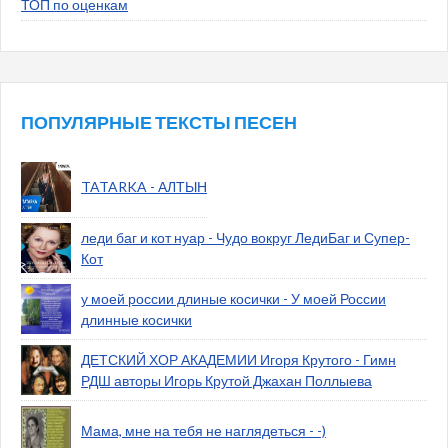
ТОП по оценкам
ПОПУЛЯРНЫЕ ТЕКСТЫ ПЕСЕН
TATARKA - АЛТЫН
леди баг и кот нуар - Чудо вокруг ЛедиБаг и Супер-
Кот
у моей россии длиные косички - У моей России
длинные косички
ДЕТСКИЙ ХОР АКАДЕМИИ Игоря Крутого - Гимн
РДШ авторы Игорь Крутой Джахан Поллыева
Мама, мне на тебя не наглядеться - -)