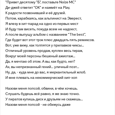
"Привет десятому "Б", поставьте Noize MC"
Ди-джей ответит "ОК" и нажмёт на Play,
К радости позвонившей и её друзей.
Потом, карабкаясь, как альпинист на Эверест,
Я влезу в хит-парад на одно из первых мест
И буду там висеть, покуда всем не надоест,
А после выпущу альбом с названием "The best",
Где будет вот этот трэк плюс двадцать пять ремиксов.
Вот, уже вижу, как толпятся у прилавков чиксы...
Отличный уровень продаж, куплен весь тираж,
Вокруг моей персоны бешеный ажиотаж...
Да, я мечтаю об этом. А вы, как будто, нет?
Ах, вы непризнанный гений... уличный поэт...
Ну, да, - куда мне до вас, я меркантильный жлоб.
И мне плевать на некоммерческий хип-хоп
Назови меня попсой, обвини, в чём хочешь.
Слушать будешь всё равно, я же знаю точно.
У пиратов купишь диск и друзьям не скажешь...
Назови меня попсой - не обижусь даже