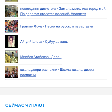
новогодняя дискотека - Замела метелица город мой,
По дорогам стелется пеленой. Нравятся
Гравити Фолз - Песня на русском из заставки
Айгул Чалова - Суйуу арманы
Мирбек Атабеков - Долон
школа двери распохни - Школа, школа, двери
распахни
СЕЙЧАС ЧИТАЮТ