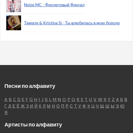
Noize MC - Фиолетовый Фингал
Тимати & Kristina Si - Ты влюбилась в мою бороду
Песни по алфавиту
A
B
C
D
E
F
G
H
I
J
K
L
M
N
O
P
Q
R
S
T
U
V
W
X
Y
Z
А
Б
В
Г
Д
Е
Ё
Ж
З
И
Й
К
Л
М
Н
О
П
Р
С
Т
У
Ф
Х
Ц
Ч
Щ
Ш
Ы
Э
Ю
Я
Артисты по алфавиту