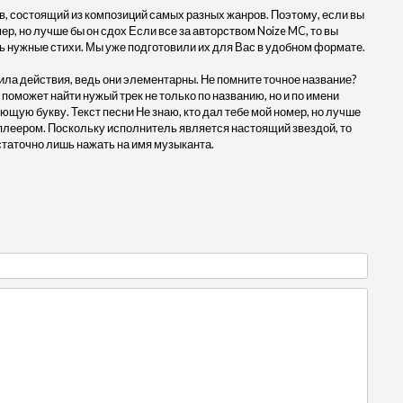
, состоящий из композиций самых разных жанров. Поэтому, если вы
ер, но лучше бы он сдох Если все за авторством Noize MC, то вы
ть нужные стихи. Мы уже подготовили их для Вас в удобном формате.
ила действия, ведь они элементарны. Не помните точное название?
 поможет найти нужый трек не только по названию, но и по имени
ющую букву. Текст песни Не знаю, кто дал тебе мой номер, но лучше
 плеером. Поскольку исполнитель является настоящий звездой, то
статочно лишь нажать на имя музыканта.