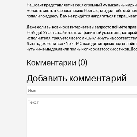
Наш сайт представляет из себя огромный музыкальный архив
желаете спеть в караоке песню Не знаю, кто дал тебе мой ном
попали по адресу. Вам не придётся напрягаться и спрашива
Даже если вы новичок в интернете вы запросто поймёте прав
Не беда! У нас на сайте есть алфавитный указатель, который
исполнителя, требуется всего лишь кликнуть на соответству
бы он сдох Если все - Noize MC находится прямо под онлайн
чуть ниже мы добавили полный список авторских стихов. До
Комментарии (0)
Добавить комментарий