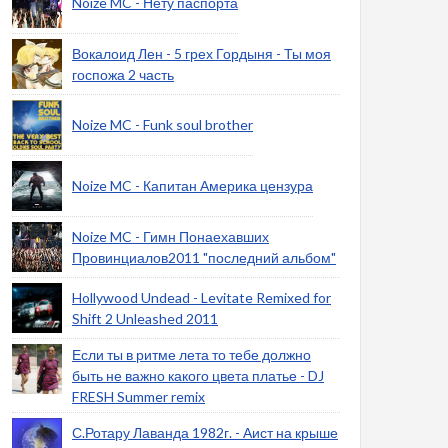
Noize MC - Нету паспорта
Вокалоид Лен - 5 грех Гордыня - Ты моя
госпожа 2 часть
Noize MC - Funk soul brother
Noize MC - Капитан Америка цензура
Noize MC - Гимн Понаехавших
Провинциалов2011 "последний альбом"
Hollywood Undead - Levitate Remixed for
Shift 2 Unleashed 2011
Если ты в ритме лета то тебе должно
быть не важно какого цвета платье - DJ
FRESH Summer remix
С.Ротару Лаванда 1982г. - Аист на крыше