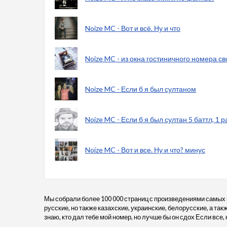
Noize MC - Вот и всё. Ну и что
Noize MC - из окна гостиничного номера св
Noize MC - Если б я был султаном
Noize MC - Если б я был султан 5 баттл, 1 
Noize MC - Вот и все. Ну и что? минус
Мы собрали более 100 000 страниц с произведениями самых
русские, но также казахские, украинские, белорусские, а та
знаю, кто дал тебе мой номер, но лучше бы он сдох Если все, 