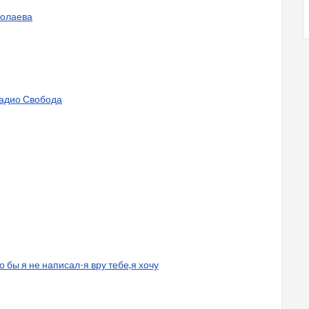
колаева
радио Свобода
то бы я не написал-я вру тебе,я хочу