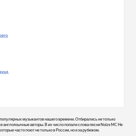
оего
раунд
 популярных музыкантов нашего времени. Отбирались не только
кже англоязычные авторы. В их число попали слова песни Noize MC Не
которые часто поют не только в России, но и за рубежом.