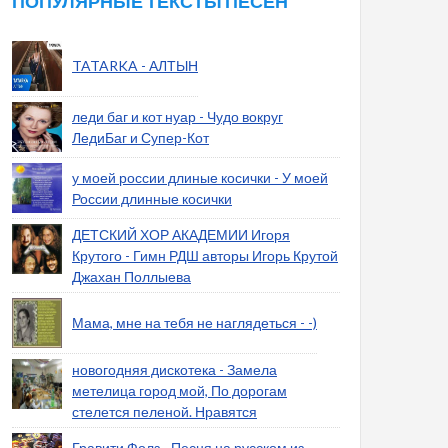
ПОПУЛЯРНЫЕ ТЕКСТЫ ПЕСЕН
TATARKA - АЛТЫН
леди баг и кот нуар - Чудо вокруг
ЛедиБаг и Супер-Кот
у моей россии длиные косички - У моей
России длинные косички
ДЕТСКИЙ ХОР АКАДЕМИИ Игоря
Крутого - Гимн РДШ авторы Игорь Крутой
Джахан Поллыева
Мама, мне на тебя не наглядеться - -)
новогодняя дискотека - Замела
метелица город мой, По дорогам
стелется пеленой. Нравятся
Гравити Фолз - Песня на русском из