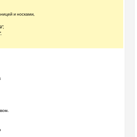
ницей и носками,
",
,
х
евом.
о