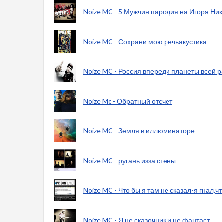
Noize MC - 5 Мужчин пародия на Игоря Ни
Noize MC - Сохрани мою речьакустика
Noize MC - Россия впереди планеты всей 
Noize Mc - Обратный отсчет
Noize MC - Земля в иллюминаторе
Noize MC - ругань изза стены
Noize MC - Что бы я там не сказал-я гнал,ч
Noize MC - Я не сказочник и не фантаст