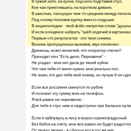
В чужой хате, на кухне, под ноги подставив стул,
Кое-как приютившись на коротком диване,
В шмотках, пахнущих чем-то средним между пепель
Под голову положив куртку вместо подушки.
В энциклопедии - твой фэйс напротив слова "душный
И если в яндексе набрать "заёб ходячий в картинках"
Первые сто результатов - это твои снимки.
Восемь пропущенных вызовов, звук отключен -
Думаешь, козел вонючий, это оператор глючит?
Приходит sms "Есть дело. Перезвони" -
Не угадал - мне нет дела до твоей хуйни
Что там тебе от меня нужно, мне реально пох -
Не знаю, кто дал тебе мой номер, но лучше б он сдо
Если все россияне скинутся по рублю
И положат эту сумму мне на телефон,
Я всё равно не перезвоню -
Для тебя я глух, нем и недоступен при балансе нул
Если я заблужусь в лесу в мороз сорокоградусный
Без бабок на счету, мне все равно не будет радостн
От твоего звонка - я сброшу его в тот же миг.