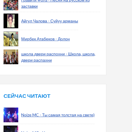
заставки
Айгул Чалова - Суйуу арманы
Мирбек Атабеков - Долон
школа двери распохни - Школа, школа,
двери распахни
СЕЙЧАС ЧИТАЮТ
Noize MC - Ты самая толстая на свете)