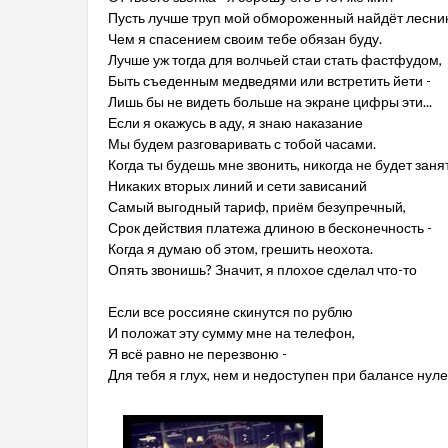
Пусть лучше труп мой обмороженный найдёт лесник
Чем я спасением своим тебе обязан буду.
Лучше уж тогда для волчьей стаи стать фастфудом,
Быть съеденным медведями или встретить йети -
Лишь бы не видеть больше на экране цифры эти...
Если я окажусь в аду, я знаю наказание
Мы будем разговаривать с тобой часами.
Когда ты будешь мне звонить, никогда не будет заня
Никаких вторых линий и сети зависаний
Самый выгодный тариф, приём безупречный,
Срок действия платежа длиною в бесконечность -
Когда я думаю об этом, грешить неохота.
Опять звонишь? Значит, я плохое сделал что-то
Если все россияне скинутся по рублю
И положат эту сумму мне на телефон,
Я всё равно не перезвоню -
Для тебя я глух, нем и недоступен при балансе нул