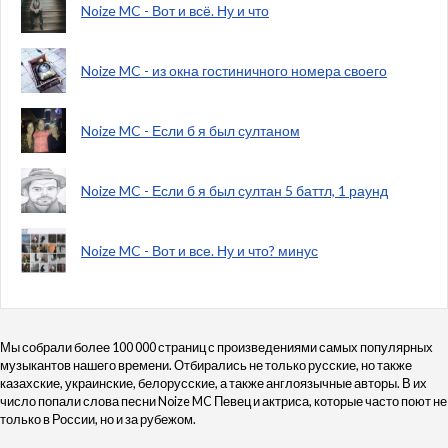
Noize MC - Вот и всё. Ну и что
Noize MC - из окна гостиничного номера своего
Noize MC - Если б я был султаном
Noize MC - Если б я был султан 5 баттл, 1 раунд
Noize MC - Вот и все. Ну и что? минус
Мы собрали более 100 000 страниц с произведениями самых популярных
музыкантов нашего времени. Отбирались не только русские, но также
казахские, украинские, белорусские, а также англоязычные авторы. В их
число попали слова песни Noize MC Певец и актриса, которые часто поют не
только в России, но и за рубежом.