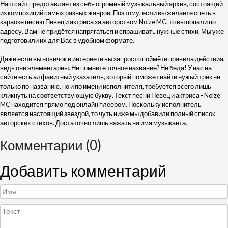
Наш сайт представляет из себя огромный музыкальный архив, состоящий
из композиций самых разных жанров. Поэтому, если вы желаете спеть в
караоке песню Певец и актриса за авторством Noize MC, то вы попали по
адресу. Вам не придётся напрягаться и спрашивать нужные стихи. Мы уже
подготовили их для Вас в удобном формате.
Даже если вы новичок в интернете вы запросто поймёте правила действия,
ведь они элементарны. Не помните точное название? Не беда! У нас на
сайте есть алфавитный указатель, который поможет найти нужый трек не
только по названию, но и по имени исполнителя, требуется всего лишь
кликнуть на соответствующую букву. Текст песни Певец и актриса - Noize
MC находится прямо под онлайн плеером. Поскольку исполнитель
является настоящий звездой, то чуть ниже мы добавили полный список
авторских стихов. Достаточно лишь нажать на имя музыканта.
Комментарии (0)
Добавить комментарий