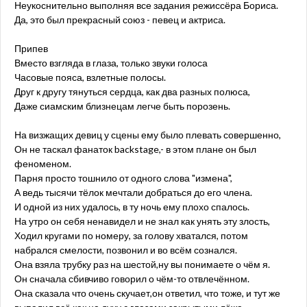
Неукоснительно выполняя все задания режиссёра Бориса.
Да, это был прекрасный союз - певец и актриса.
Припев
Вместо взгляда в глаза, только звуки голоса
Часовые пояса, взлетные полосы.
Друг к другу тянуться сердца, как два разных полюса,
Даже сиамским близнецам легче быть порозень.
На визжащих девиц у сцены ему было плевать совершенно,
Он не таскал фанаток backstage,- в этом плане он был
феноменом.
Парня просто тошнило от одного слова "измена",
А ведь тысячи тёлок мечтали добраться до его члена.
И одной из них удалось, в ту ночь ему плохо спалось.
На утро он себя ненавидел и не знал как унять эту злость,
Ходил кругами по номеру, за голову хватался, потом
набрался смелости, позвонил и во всём сознался.
Она взяла трубку раз на шестой,ну вы понимаете о чём я.
Он сначала сбивчиво говорил о чём-то отвлечённом.
Она сказала что очень скучает,он ответил, что тоже, и тут же