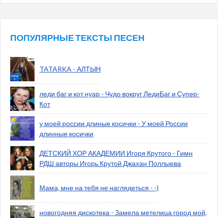
ПОПУЛЯРНЫЕ ТЕКСТЫ ПЕСЕН
TATARKA - АЛТЫН
леди баг и кот нуар - Чудо вокруг ЛедиБаг и Супер-
Кот
у моей россии длиные косички - У моей России
длинные косички
ДЕТСКИЙ ХОР АКАДЕМИИ Игоря Крутого - Гимн
РДШ авторы Игорь Крутой Джахан Поллыева
Мама, мне на тебя не наглядеться - -)
новогодняя дискотека - Замела метелица город мой,