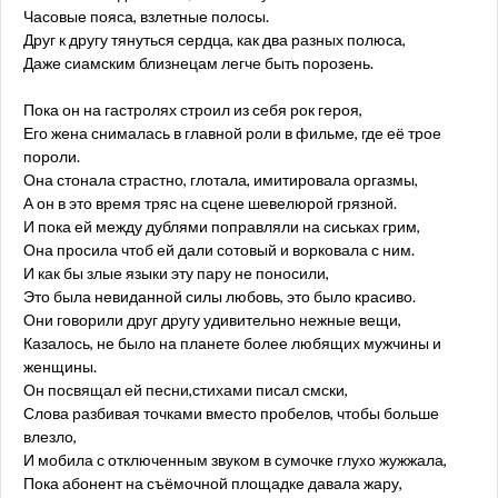
Часовые пояса, взлетные полосы.
Друг к другу тянуться сердца, как два разных полюса,
Даже сиамским близнецам легче быть порозень.
Пока он на гастролях строил из себя рок героя,
Его жена снималась в главной роли в фильме, где её трое
пороли.
Она стонала страстно, глотала, имитировала оргазмы,
А он в это время тряс на сцене шевелюрой грязной.
И пока ей между дублями поправляли на сиськах грим,
Она просила чтоб ей дали сотовый и ворковала с ним.
И как бы злые языки эту пару не поносили,
Это была невиданной силы любовь, это было красиво.
Они говорили друг другу удивительно нежные вещи,
Казалось, не было на планете более любящих мужчины и
женщины.
Он посвящал ей песни,стихами писал смски,
Слова разбивая точками вместо пробелов, чтобы больше
влезло,
И мобила с отключенным звуком в сумочке глухо жужжала,
Пока абонент на съёмочной площадке давала жару,