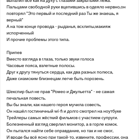
выпалил всё как на духу с глазами закрытыми лёжа.
Пальцами свободной руки вцепившись в одеяло нервно,он
повторял "Это первый и последний раз Ты же знаешь, я
верный"
А на том конце провода - рыданья, всхлипы,макияж
испорченный
И прочие проблемы этого типа.
Припев
Вместо взгляда в глаза, только звуки голоса
Часовые пояса, взлетные полосы.
Друг к другу тянуться сердца, как два разных полюса,
Даже сиамским близнецам легче быть порозень.
Шекспир был не прав "Ромео и Джульетта" - не самая
печальная повесть.
Вы бы знали, как нашего героя мучила совесть,
Он нашёл гостиничный wi-fi и долго смотрел на ноутбуке
Трейлеры самых жёсткий фильмов с участием супруги.
Болезненный взгляд сверлил монитор, а в горле комок.
Он пытался найти себе оправдание, но так и не смог,
И вроде бы всё ясно при такой-то, извините, профессии, она