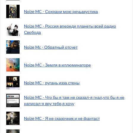
Noize MC - Сохрани мою речьакустика
Noize MC - Россия впереди планеты всей радио
Свобода
Noize Mc - Обратный отсчет
Noize MC - Земля в иллюминаторе
Noize MC - ругань изза стены
Noize MC - Что бы я там не сказал-я гнал,что бы я не
написал-я вру тебе,я хочу
Noize MC - Я не сказочник и не фантаст