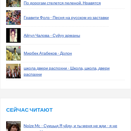
По дорогам стелется пеленой. Нравятся
Гравити Фолз - Песня на русском из заставки
Айгул Чалова - Суйуу арманы
Мирбек Атабеков - Долон
школа двери распохни - Школа, школа, двери
распахни
СЕЙЧАС ЧИТАЮТ
Noize Mc - Суицыд Я уйду, и ты меня не жди - я не