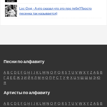
Loc-Dog - А кто сказал что это про тебя?Просто
песенка так называется)
Песни по алфавиту
A
B
C
D
E
F
G
H
I
J
K
L
M
N
O
P
Q
R
S
T
U
V
W
X
Y
Z
А
Б
В
Г
Д
Е
Ё
Ж
З
И
Й
К
Л
М
Н
О
П
Р
С
Т
У
Ф
Х
Ц
Ч
Щ
Ш
Ы
Э
Ю
Я
Артисты по алфавиту
A
B
C
D
E
F
G
H
I
J
K
L
M
N
O
P
Q
R
S
T
U
V
W
X
Y
Z
А
Б
В