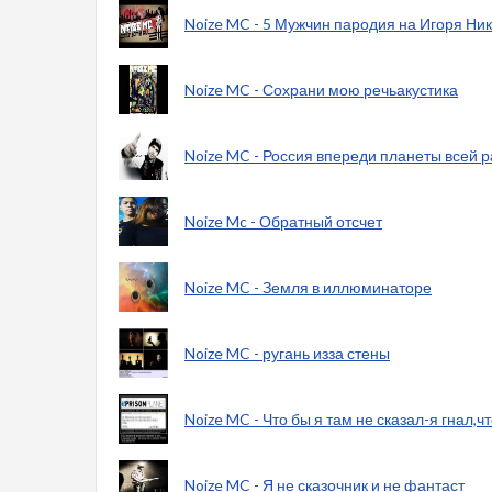
Noize MC - 5 Мужчин пародия на Игоря Ни
Noize MC - Сохрани мою речьакустика
Noize MC - Россия впереди планеты всей 
Noize Mc - Обратный отсчет
Noize MC - Земля в иллюминаторе
Noize MC - ругань изза стены
Noize MC - Что бы я там не сказал-я гнал,ч
Noize MC - Я не сказочник и не фантаст