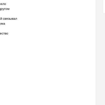
село
другом
ей связывал
зума
тество