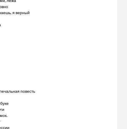
ыми, лёжа
рвно
знаешь, я верный
а
 печальная повесть
тбуке
уги
мок.
г
ессии