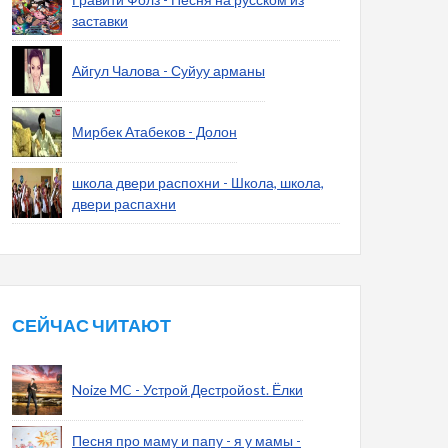
заставки
Айгул Чалова - Суйуу арманы
Мирбек Атабеков - Долон
школа двери распохни - Школа, школа,
двери распахни
СЕЙЧАС ЧИТАЮТ
Noize MC - Устрой Дестройost. Ёлки
Песня про маму и папу - я у мамы -