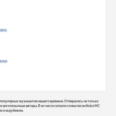
оего
раунд
 популярных музыкантов нашего времени. Отбирались не только
кже англоязычные авторы. В их число попали слова песни Noize MC
о и за рубежом.