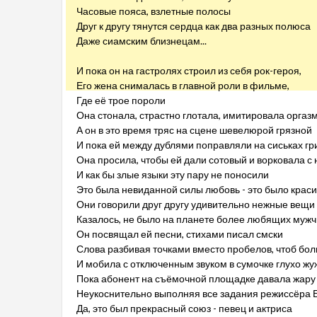
Часовые пояса, взлетные полосы
Друг к другу тянутся сердца как два разных полюса
Даже сиамским близнецам...
И пока он на гастролях строил из себя рок-героя,
Его жена снималась в главной роли в фильме,
Где её трое пороли
Она стонала, страстно глотала, имитировала оргаз
А он в это время тряс на сцене шевелюрой грязной
И пока ей между дублями поправляли на сиськах гр
Она просила, чтобы ей дали сотовый и ворковала с
И как бы злые языки эту пару не поносили
Это была невиданной силы любовь - это было крас
Они говорили друг другу удивительно нежные вещи
Казалось, не было на планете более любящих муж
Он посвящал ей песни, стихами писал смски
Слова разбивая точками вместо пробелов, чтоб бо
И мобила с отключенным звуком в сумочке глухо ж
Пока абонент на съёмочной площадке давала жару
Неукоснительно выполняя все задания режиссёра 
Да, это был прекрасный союз - певец и актриса