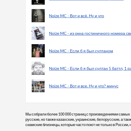
Noize MC - Вот и всё. Ну и что
Noize MC - из окна гостиничного номера св
Noize MC - Если б я был султаном
Noize MC - Если б я был султан 5 баттл, 1 
Noize MC - Вот и все. Ну и что? минус
Мы собрали более 100 000 страниц с произведениями самых
русские, но также казахские, украинские, белорусские, а та
сиамские близнецы, которые часто поют не только в России, н