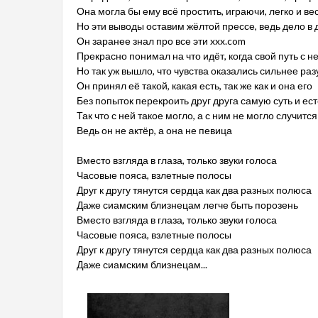
Она могла бы ему всё простить, играючи, легко и ве
Но эти выводы оставим жёлтой прессе, ведь дело в 
Он заранее знал про все эти xxx.com
Прекрасно понимал на что идёт, когда свой путь с н
Но так уж вышло, что чувства оказались сильнее ра
Он принял её такой, какая есть, так же как и она его
Без попыток перекроить друг друга самую суть и ес
Так что с ней такое могло, а с ним не могло случится
Ведь он не актёр, а она не певица
Вместо взгляда в глаза, только звуки голоса
Часовые пояса, взлетные полосы
Друг к другу тянутся сердца как два разных полюса
Даже сиамским близнецам легче быть порозень
Вместо взгляда в глаза, только звуки голоса
Часовые пояса, взлетные полосы
Друг к другу тянутся сердца как два разных полюса
Даже сиамским близнецам...