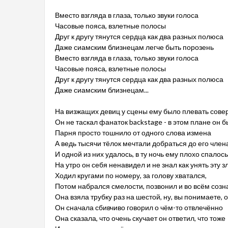
Вместо взгляда в глаза, только звуки голоса
Часовые пояса, взлетные полосы
Друг к другу тянутся сердца как два разных полюса
Даже сиамским близнецам легче быть порозень
Вместо взгляда в глаза, только звуки голоса
Часовые пояса, взлетные полосы
Друг к другу тянутся сердца как два разных полюса
Даже сиамским близнецам...
На визжащих девиц у сцены ему было плевать сов
Он не таскал фанаток backstage - в этом плане он
Парня просто тошнило от одного слова измена
А ведь тысячи тёлок мечтали добраться до его член
И одной из них удалось, в ту ночь ему плохо спалось
На утро он себя ненавидел и не знал как унять эту з
Ходил кругами по номеру, за голову хватался,
Потом набрался смелости, позвонил и во всём созн
Она взяла трубку раз на шестой, ну, вы понимаете, о
Он сначала сбивчиво говорил о чём-то отвлечённо
Она сказала, что очень скучает он ответил, что тоже