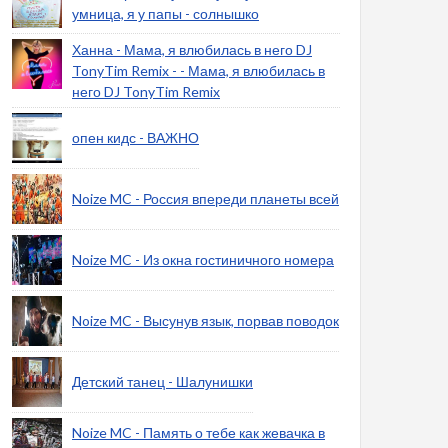
умница, я у папы - солнышко
Ханна - Мама, я влюбилась в него DJ
TonyTim Remix - - Мама, я влюбилась в
него DJ TonyTim Remix
опен кидс - ВАЖНО
Noize MC - Россия впереди планеты всей
Noize MC - Из окна гостиничного номера
Noize MC - Высунув язык, порвав поводок
Детский танец - Шалунишки
Noize MC - Память о тебе как жевачка в