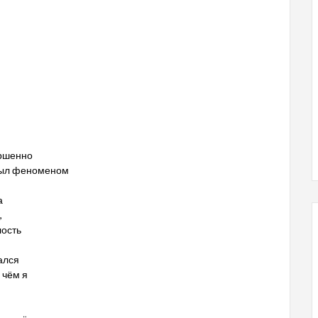
ершенно
 был феноменом
а
,
лость
ался
 чём я