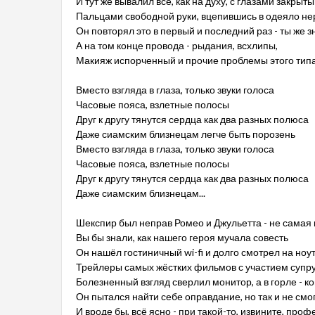
И тут же вывалил всё, как на духу, с глазами закрыт
Пальцами свободной руки, вцепившись в одеяло не
Он повторял это в первый и последний раз - ты же 
А на том конце провода - рыдания, всхлипы,
Макияж испорченный и прочие проблемы этого тип
Вместо взгляда в глаза, только звуки голоса
Часовые пояса, взлетные полосы
Друг к другу тянутся сердца как два разных полюса
Даже сиамским близнецам легче быть порозень
Вместо взгляда в глаза, только звуки голоса
Часовые пояса, взлетные полосы
Друг к другу тянутся сердца как два разных полюса
Даже сиамским близнецам...
Шекспир был неправ Ромео и Джульетта - не самая
Вы бы знали, как нашего героя мучала совесть
Он нашёл гостиничный wi-fi и долго смотрел на ноу
Трейлеры самых жёстких фильмов с участием супр
Болезненный взгляд сверлил монитор, а в горле - ко
Он пытался найти себе оправдание, но так и не смо
И вроде бы, всё ясно - при такой-то, извините, проф