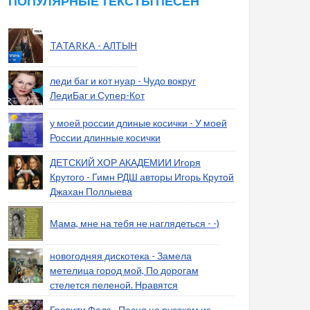
ПОПУЛЯРНЫЕ ТЕКСТЫ ПЕСЕН
TATARKA - АЛТЫН
леди баг и кот нуар - Чудо вокруг
ЛедиБаг и Супер-Кот
у моей россии длиные косички - У моей
России длинные косички
ДЕТСКИЙ ХОР АКАДЕМИИ Игоря
Крутого - Гимн РДШ авторы Игорь Крутой
Джахан Поллыева
Мама, мне на тебя не наглядеться - -)
новогодняя дискотека - Замела
метелица город мой, По дорогам
стелется пеленой. Нравятся
Гравити Фолз - Песня на русском из