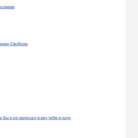
колаева
радио Свобода
то бы я не написал-я вру тебе,я хочу