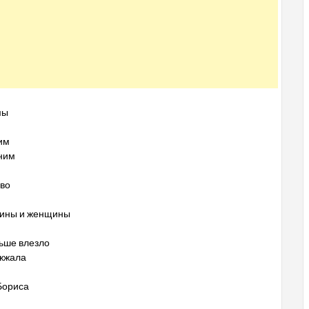
мы
им
 ним
иво
чины и женщины
льше влезло
ужжала
Бориса