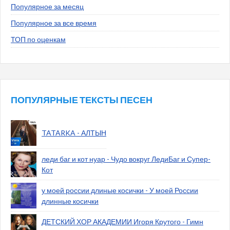
Популярное за месяц
Популярное за все время
ТОП по оценкам
ПОПУЛЯРНЫЕ ТЕКСТЫ ПЕСЕН
TATARKA - АЛТЫН
леди баг и кот нуар - Чудо вокруг ЛедиБаг и Супер-
Кот
у моей россии длиные косички - У моей России
длинные косички
ДЕТСКИЙ ХОР АКАДЕМИИ Игоря Крутого - Гимн