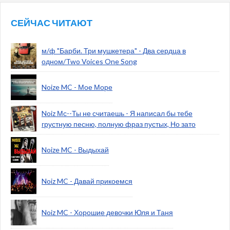
СЕЙЧАС ЧИТАЮТ
м/ф "Барби. Три мушкетера" - Два сердца в
одном/Two Voices One Song
Noize MC - Мое Море
Noiz Мс--Ты не считаешь - Я написал бы тебе
грустную песню, полную фраз пустых, Но зато
Noize MC - Выдыхай
Noiz MC - Давай прикоемся
Noiz MC - Хорошие девочки Юля и Таня