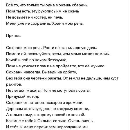
Всё то, что только ты одна можешь сберечь,
Пока ты есть, эту рукопись им не сжечь
Не возьмёт ни костёр, ни печь.
Меня уже не сохранить. Храни мою речь.
Припев.
Сохрани мою речь. Расти её, как младшую дочь.
Помоги ей, пожалуйста, всем, чем мама может помочь.
Качай и пой по ночам беззвучно,
Пока не утихнет плач и не пройдёт то, что её мучило.
Сохрани навсегда. Выведи на орбиту,
Без тебя она чертежи ракеты. От земли не дальше, чем куст
ракитов.
Не летают макеты. Но и не могут быть сбиты.
Придумай метод.
Сохрани от потопов, пожаров и времени.
Деревом стать суждено не каждому семени,
А только тому, которому повезёт с почвой.
Как мне с тобой. Сильно-сильно. Очень-очень.
И тебя, и меня переживём неразлучные мы.