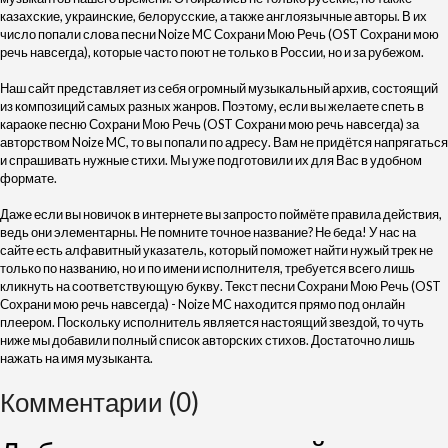
казахские, украинские, белорусские, а также англоязычные авторы. В их
число попали слова песни Noize MC Сохрани Мою Речь (OST Сохрани мою
речь навсегда), которые часто поют не только в России, но и за рубежом.
Наш сайт представляет из себя огромный музыкальный архив, состоящий
из композиций самых разных жанров. Поэтому, если вы желаете спеть в
караоке песню Сохрани Мою Речь (OST Сохрани мою речь навсегда) за
авторством Noize MC, то вы попали по адресу. Вам не придётся напрягаться
и спрашивать нужные стихи. Мы уже подготовили их для Вас в удобном
формате.
Даже если вы новичок в интернете вы запросто поймёте правила действия,
ведь они элементарны. Не помните точное название? Не беда! У нас на
сайте есть алфавитный указатель, который поможет найти нужый трек не
только по названию, но и по имени исполнителя, требуется всего лишь
кликнуть на соответствующую букву. Текст песни Сохрани Мою Речь (OST
Сохрани мою речь навсегда) - Noize MC находится прямо под онлайн
плеером. Поскольку исполнитель является настоящий звездой, то чуть
ниже мы добавили полный список авторских стихов. Достаточно лишь
нажать на имя музыканта.
Комментарии (0)