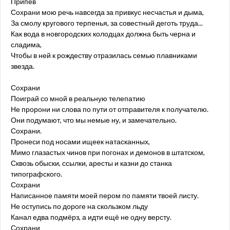
Припев
Сохрани мою речь навсегда за привкус несчастья и дыма,
За смолу кругового терпенья, за совестный деготь труда...
Как вода в новгородских колодцах должна быть черна и
сладима,
Чтобы в ней к рождеству отразилась семью плавниками
звезда.
Сохрани
Поиграй со мной в реальную телепатию
Не пророни ни слова по пути от отправителя к получателю.
Они подумают, что мы немые ну, и замечательно.
Сохрани.
Пронеси под носами ищеек натасканных,
Мимо глазастых чинов при погонах и демонов в штатском,
Сквозь обыски, ссылки, аресты и казни до станка
типографского.
Сохрани
Написанное памяти моей пером по памяти твоей листу.
Не оступись по дороге на скользком льду
Канал едва подмёрз, а идти ещё не одну версту.
Сохрани