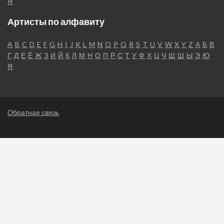
Я
Артисты по алфавиту
A
B
C
D
E
F
G
H
I
J
K
L
M
N
O
P
Q
R
S
T
U
V
W
X
Y
Z
А
Б
В
Г
Д
Е
Ё
Ж
З
И
Й
К
Л
М
Н
О
П
Р
С
Т
У
Ф
Х
Ц
Ч
Щ
Ш
Ы
Э
Ю
Я
Обратная связь