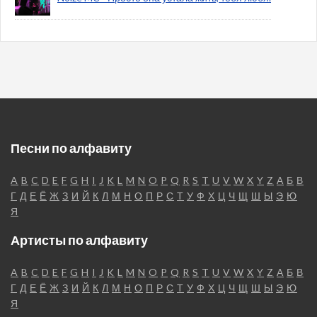
Песни по алфавиту
A
B
C
D
E
F
G
H
I
J
K
L
M
N
O
P
Q
R
S
T
U
V
W
X
Y
Z
А
Б
В
Г
Д
Е
Ё
Ж
З
И
Й
К
Л
М
Н
О
П
Р
С
Т
У
Ф
Х
Ц
Ч
Щ
Ш
Ы
Э
Ю
Я
Артисты по алфавиту
A
B
C
D
E
F
G
H
I
J
K
L
M
N
O
P
Q
R
S
T
U
V
W
X
Y
Z
А
Б
В
Г
Д
Е
Ё
Ж
З
И
Й
К
Л
М
Н
О
П
Р
С
Т
У
Ф
Х
Ц
Ч
Щ
Ш
Ы
Э
Ю
Я