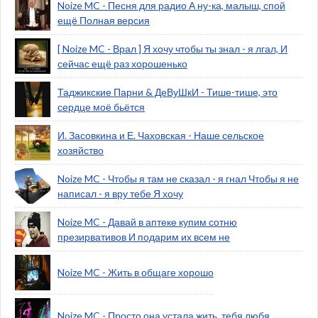
Noize MC - Песня для радио А ну-ка, малыш, спой
ещё Полная версия
[ Noize MC - Врал ] Я хочу чтобы ты знал - я лгал, И
сейчас ещё раз хорошенько
Таджикские Парни & ДеВуШкИ - Тише-тише, это
сердце моё бьётся
И. Засовкина и Е. Чаховская - Наше сельское
хозяйство
Noize MC - Чтобы я там не сказал - я гнал Чтобы я не
написал - я вру тебе Я хочу
Noize MC - Давай в аптеке купим сотню
презирвативов И подарим их всем не
Noize MC - Жить в общаге хорошо
Noize MC - Просто она устала жить, тебя любя.