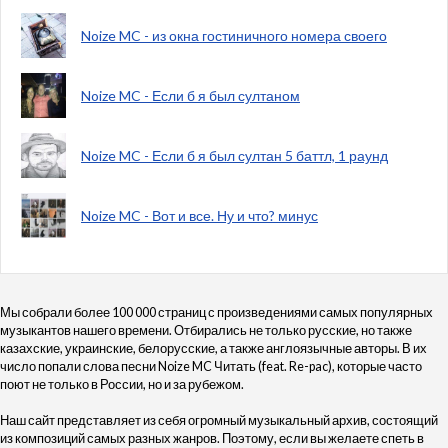
Noize MC - из окна гостиничного номера своего
Noize MC - Если б я был султаном
Noize MC - Если б я был султан 5 баттл, 1 раунд
Noize MC - Вот и все. Ну и что? минус
Мы собрали более 100 000 страниц с произведениями самых популярных
музыкантов нашего времени. Отбирались не только русские, но также
казахские, украинские, белорусские, а также англоязычные авторы. В их
число попали слова песни Noize MC Читать (feat. Re-pac), которые часто
поют не только в России, но и за рубежом.
Наш сайт представляет из себя огромный музыкальный архив, состоящий
из композиций самых разных жанров. Поэтому, если вы желаете спеть в