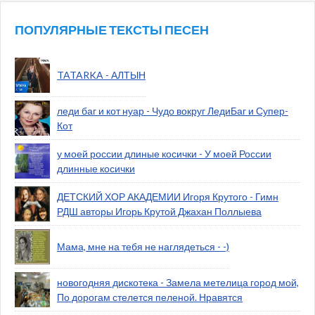
ПОПУЛЯРНЫЕ ТЕКСТЫ ПЕСЕН
TATARKA - АЛТЫН
леди баг и кот нуар - Чудо вокруг ЛедиБаг и Супер-
Кот
у моей россии длиные косички - У моей России
длинные косички
ДЕТСКИЙ ХОР АКАДЕМИИ Игоря Крутого - Гимн
РДШ авторы Игорь Крутой Джахан Поллыева
Мама, мне на тебя не наглядеться - -)
новогодняя дискотека - Замела метелица город мой,
По дорогам стелется пеленой. Нравятся