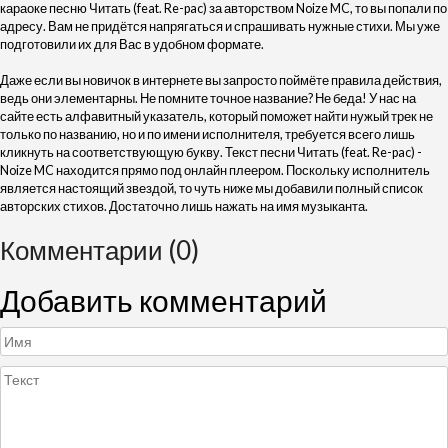
караоке песню Читать (feat. Re-pac) за авторством Noize MC, то вы попали по
адресу. Вам не придётся напрягаться и спрашивать нужные стихи. Мы уже
подготовили их для Вас в удобном формате.
Даже если вы новичок в интернете вы запросто поймёте правила действия,
ведь они элементарны. Не помните точное название? Не беда! У нас на
сайте есть алфавитный указатель, который поможет найти нужый трек не
только по названию, но и по имени исполнителя, требуется всего лишь
кликнуть на соответствующую букву. Текст песни Читать (feat. Re-pac) -
Noize MC находится прямо под онлайн плеером. Поскольку исполнитель
является настоящий звездой, то чуть ниже мы добавили полный список
авторских стихов. Достаточно лишь нажать на имя музыканта.
Комментарии (0)
Добавить комментарий