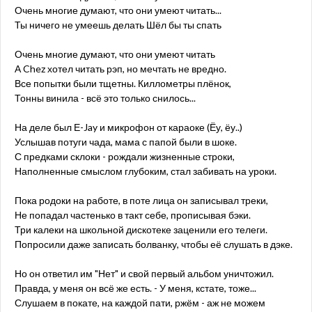
Очень многие думают, что они умеют читать...
Ты ничего не умеешь делать Шёл бы ты спать
Очень многие думают, что они умеют читать
А Chez хотел читать рэп, но мечтать не вредно.
Все попытки были тщетны. Киллометры плёнок,
Тонны винила - всё это только снилось...
На деле был Е-Jay и микрофон от караоке (Ёу, ёу..)
Услышав потуги чада, мама с папой были в шоке.
С предками склоки - рождали жизненные строки,
Наполненные смыслом глубоким, стал забивать на уроки.
Пока родоки на работе, в поте лица он записывал треки,
Не попадал частенько в такт себе, прописывая бэки.
Три калеки на школьной дискотеке заценили его телеги.
Попросили даже записать болванку, чтобы её слушать в дэке.
Но он ответил им "Нет" и свой первый альбом уничтожил.
Правда, у меня он всё же есть. - У меня, кстате, тоже...
Слушаем в покате, на каждой пати, ржём - аж не можем