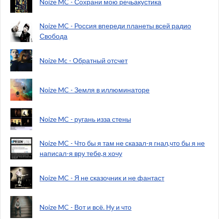
Noize MC - Сохрани мою речьакустика
Noize MC - Россия впереди планеты всей радио
Свобода
Noize Mc - Обратный отсчет
Noize MC - Земля в иллюминаторе
Noize MC - ругань изза стены
Noize MC - Что бы я там не сказал-я гнал,что бы я не
написал-я вру тебе,я хочу
Noize MC - Я не сказочник и не фантаст
Noize MC - Вот и всё. Ну и что