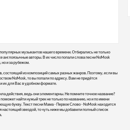
 популярных музыкантов нашего времени. Отбирались не только
кже англоязычные авторы. В их число попали слова песни NoMosk
 но и за рубежом.
, состоящий из композиций самых разных жанров. Поэтому, если вы
рством NoMosk, то вы попали по адресу. Вам не придётся
и их для Вас в удобном формате.
ила действия, ведь они элементарны. Не помните точное название?
 поможет найти нужый трек не только по названию, но и по имени
ующую букву. Текст песни Мама - Первое Слово - NoMosk находится
 настоящий звездой, то чуть ниже мы добавили полный список
а.