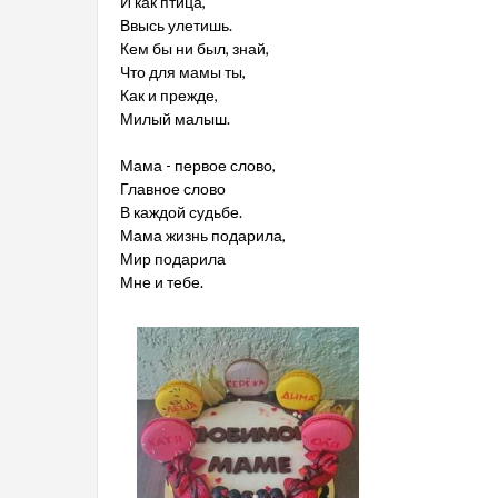
И как птица,
Ввысь улетишь.
Кем бы ни был, знай,
Что для мамы ты,
Как и прежде,
Милый малыш.
Мама - первое слово,
Главное слово
В каждой судьбе.
Мама жизнь подарила,
Мир подарила
Мне и тебе.