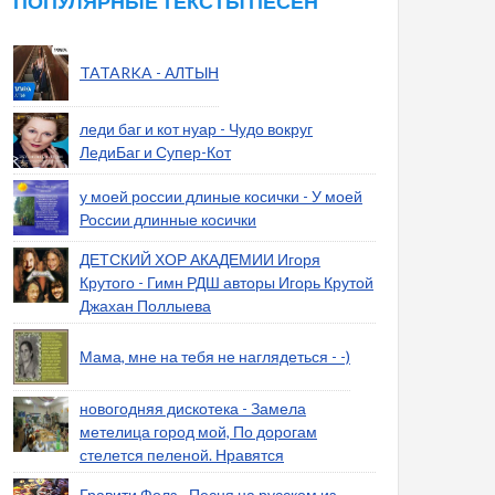
ПОПУЛЯРНЫЕ ТЕКСТЫ ПЕСЕН
TATARKA - АЛТЫН
леди баг и кот нуар - Чудо вокруг
ЛедиБаг и Супер-Кот
у моей россии длиные косички - У моей
России длинные косички
ДЕТСКИЙ ХОР АКАДЕМИИ Игоря
Крутого - Гимн РДШ авторы Игорь Крутой
Джахан Поллыева
Мама, мне на тебя не наглядеться - -)
новогодняя дискотека - Замела
метелица город мой, По дорогам
стелется пеленой. Нравятся
Гравити Фолз - Песня на русском из