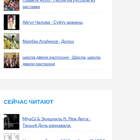
заставки
Айгул Чалова - Суйуу арманы
Мирбек Атабеков - Долон
школа двери распохни - Школа, школа,
двери распахни
СЕЙЧАС ЧИТАЮТ
MiyaGi & Эндшпиль ft. Рем Дигга -
Танцуй Дочь карнавала.