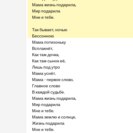
Мама жизнь подарила,
Мир подарила
Мне и тебе.
Так бывает, ночью
Бессонною
Мама потихоньку
Всплакнёт,
Как там дочка,
Как там сынок её,
Лишь под утро
Мама уснёт.
Мама - первое слово,
Главное слово
В каждой судьбе.
Мама жизнь подарила,
Мир подарила
Мне и тебе.
Мама землю и солнце,
Жизнь подарила
Мне и тебе.