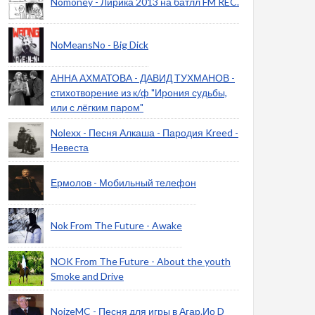
Nomoney - Лирика 2013 на батлл FM REC.
NoMeansNo - Big Dick
АННА АХМАТОВА - ДАВИД ТУХМАНОВ -
стихотворение из к/ф "Ирония судьбы,
или с лёгким паром"
Nolexx - Песня Алкаша - Пародия Kreed -
Невеста
Ермолов - Мобильный телефон
Nok From The Future - Awake
NOK From The Future - About the youth
Smoke and Drive
NoizeMC - Песня для игры в Агар.Ио D