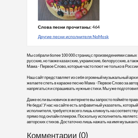
Слова песни прочитаны:
464
Другие песни исполнителя NoMosk
Мы собрали более 100 000 страниц с произведениями самых
русские, но также казахские, украинские, белорусские, а та
Мама - Первое Слово, которые часто поют не только в России,
Наш сайт представляет из себя огромный музыкальный архив
желаете спеть в караоке песню Мама - Первое Слово за авто
напрягаться и спрашивать нужные стихи. Мы уже подготовил
Даже если вы новичок в интернете вы запросто поймёте прав
Не беда! У нас на сайте есть алфавитный указатель, который
исполнителя, требуется всего лишь кликнуть на соответств
прямо под онлайн плеером. Поскольку исполнитель является
авторских стихов. Достаточно лишь нажать на имя музыкант
Комментарии (0)