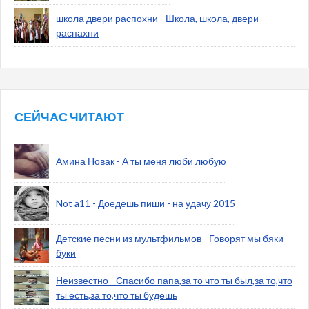
школа двери распохни - Школа, школа, двери
распахни
СЕЙЧАС ЧИТАЮТ
Амина Новак - А ты меня люби любую
Not a11 - Доедешь пиши - на удачу 2015
Детские песни из мультфильмов - Говорят мы бяки-
буки
Неизвестно - Спасибо папа,за то что ты был,за то,что
ты есть,за то,что ты будешь