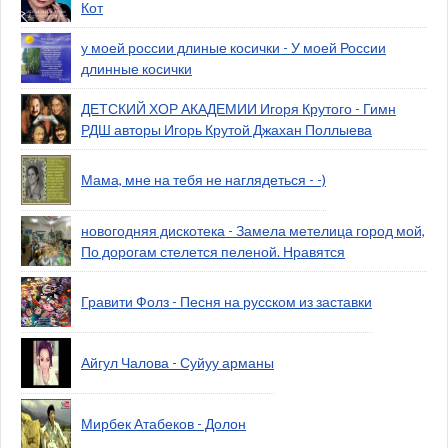
Кот
у моей россии длиные косички - У моей России
длинные косички
ДЕТСКИЙ ХОР АКАДЕМИИ Игоря Крутого - Гимн
РДШ авторы Игорь Крутой Джахан Поллыева
Мама, мне на тебя не наглядеться - -)
новогодняя дискотека - Замела метелица город мой,
По дорогам стелется пеленой. Нравятся
Гравити Фолз - Песня на русском из заставки
Айгул Чалова - Суйуу арманы
Мирбек Атабеков - Долон