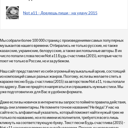
Not a11 - Доедешь пиши - на удачу 2015
Мы собрали более 100 000 страниц с произведениями самых популярных
музыкантов нашего времени. Отбирались не только русские, но также
казахские, украинские, белорусские, а также англоязычные авторы. В их
число попали слова песни Not a11 Будь счастлива (2015), которые часто
поют не только в России, но и за рубежом.
Наш сайт представляет из себя огромный музыкальный архив, состоящий
из композиций самых разных жанров. Поэтому, если вы желаете спеть в
караоке песню Будь счастлива (2015) за авторством Not a11, то вы попали
по адресу. Вам не придётся напрягаться и спрашивать нужные стихи. Мы
уже подготовили их для Вас в удобном формате.
Даже если вы новичок в интернете вы запросто поймёте правила действия,
ведь они элементарны. Не помните точное название? Не беда! У нас на
сайте есть алфавитный указатель, который поможет найти нужый трек не
только по названию, но и по имени исполнителя, требуется всего лишь
кликнуть на соответствующую букву. Текст песни Будь счастлива (2015) -
Not a11 находится прямо под онлайн плеером. Поскольку исполнитель