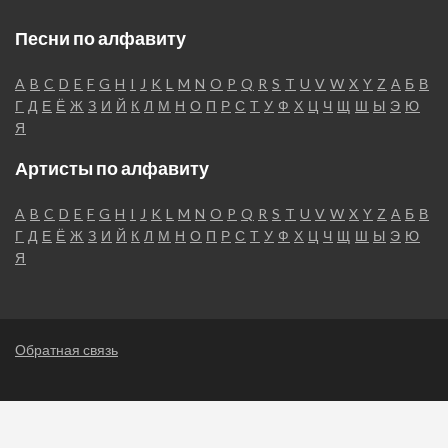
Песни по алфавиту
A
B
C
D
E
F
G
H
I
J
K
L
M
N
O
P
Q
R
S
T
U
V
W
X
Y
Z
А
Б
В
Г
Д
Е
Ё
Ж
З
И
Й
К
Л
М
Н
О
П
Р
С
Т
У
Ф
Х
Ц
Ч
Щ
Ш
Ы
Э
Ю
Я
Артисты по алфавиту
A
B
C
D
E
F
G
H
I
J
K
L
M
N
O
P
Q
R
S
T
U
V
W
X
Y
Z
А
Б
В
Г
Д
Е
Ё
Ж
З
И
Й
К
Л
М
Н
О
П
Р
С
Т
У
Ф
Х
Ц
Ч
Щ
Ш
Ы
Э
Ю
Я
Обратная связь