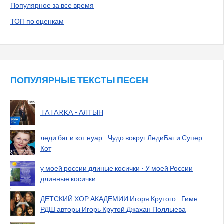
Популярное за все время
ТОП по оценкам
ПОПУЛЯРНЫЕ ТЕКСТЫ ПЕСЕН
TATARKA - АЛТЫН
леди баг и кот нуар - Чудо вокруг ЛедиБаг и Супер-
Кот
у моей россии длиные косички - У моей России
длинные косички
ДЕТСКИЙ ХОР АКАДЕМИИ Игоря Крутого - Гимн
РДШ авторы Игорь Крутой Джахан Поллыева