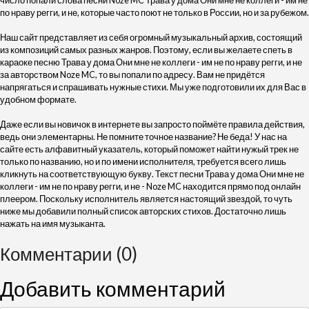
число попали слова песни Noze MC Трава у дома Они мне не коллеги - им не
по нраву регги, и не, которые часто поют не только в России, но и за рубежом.
Наш сайт представляет из себя огромный музыкальный архив, состоящий
из композиций самых разных жанров. Поэтому, если вы желаете спеть в
караоке песню Трава у дома Они мне не коллеги - им не по нраву регги, и не
за авторством Noze MC, то вы попали по адресу. Вам не придётся
напрягаться и спрашивать нужные стихи. Мы уже подготовили их для Вас в
удобном формате.
Даже если вы новичок в интернете вы запросто поймёте правила действия,
ведь они элементарны. Не помните точное название? Не беда! У нас на
сайте есть алфавитный указатель, который поможет найти нужый трек не
только по названию, но и по имени исполнителя, требуется всего лишь
кликнуть на соответствующую букву. Текст песни Трава у дома Они мне не
коллеги - им не по нраву регги, и не - Noze MC находится прямо под онлайн
плеером. Поскольку исполнитель является настоящий звездой, то чуть
ниже мы добавили полный список авторских стихов. Достаточно лишь
нажать на имя музыканта.
Комментарии (0)
Добавить комментарий