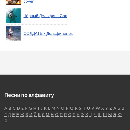
cover
Чёрный Дельфин - Сон
СОЛДАТЫ - Дельфиненок
Песни по алфавиту
A
B
C
D
E
F
G
H
I
J
K
L
M
N
O
P
Q
R
S
T
U
V
W
X
Y
Z
А
Б
В
Г
Д
Е
Ё
Ж
З
И
Й
К
Л
М
Н
О
П
Р
С
Т
У
Ф
Х
Ц
Ч
Щ
Ш
Ы
Э
Ю
Я