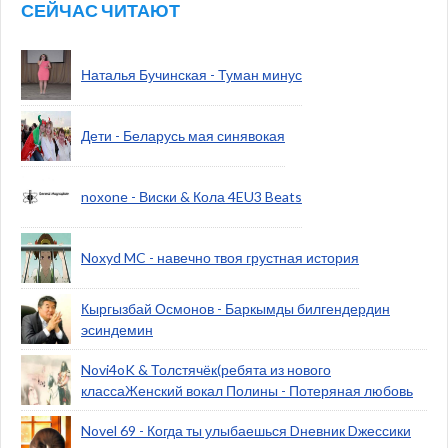
СЕЙЧАС ЧИТАЮТ
Наталья Бучинская - Туман минус
Дети - Беларусь мая синявокая
noxone - Виски & Кола 4EU3 Beats
Noxyd MC - навечно твоя грустная история
Кыргызбай Осмонов - Баркымды билгендердин
эсиндемин
Novi4oK & Толстячёк(ребята из нового
классаЖенский вокал Полины - Потеряная любовь
Novel 69 - Когда ты улыбаешься Dневник Dжессики