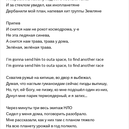
И за стеклом увидел, как инопланетяне
Дербанили мой план, напевая хит группы Земляне
Припев
И снится нам не рокот космодрома, у-е
Не эта ледяная синева,
А снится нам трава, трава у дома,
Зелёная, зелёная трава.
I'm gonna send him to outa space, to find another race
I'm gonna send him to outa space, to find another race
Схватив ружьё на кипише, во двор я выбежал,
Думая, что наглым гуманоидам сейчас пизды выпишу,
Но, тут, ей-Богу, не пизжу, ко мне подошёл один из них,
Дунул мне парик термоядерный, и я затих...
Через минуты три весь экипаж НЛО
Сидел у меня дома, поговорить разобрало.
Мне рассказали, как у них там с планом тяжело
На всю планету урожай в год полкило,