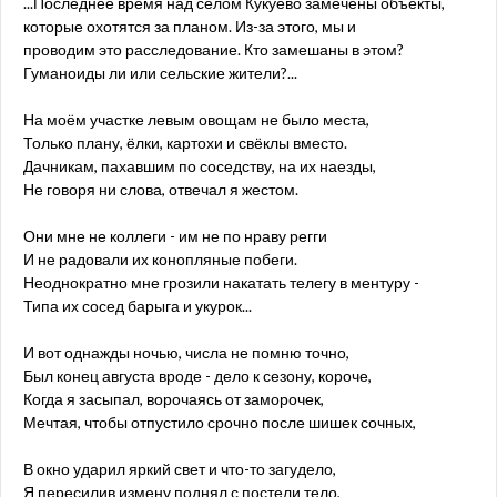
...Последнее время над селом Кукуево замечены объекты,
которые охотятся за планом. Из-за этого, мы и
проводим это расследование. Кто замешаны в этом?
Гуманоиды ли или сельские жители?...
На моём участке левым овощам не было места,
Только плану, ёлки, картохи и свёклы вместо.
Дачникам, пахавшим по соседству, на их наезды,
Не говоря ни слова, отвечал я жестом.
Они мне не коллеги - им не по нраву регги
И не радовали их конопляные побеги.
Неоднократно мне грозили накатать телегу в ментуру -
Типа их сосед барыга и укурок...
И вот однажды ночью, числа не помню точно,
Был конец августа вроде - дело к сезону, короче,
Когда я засыпал, ворочаясь от заморочек,
Мечтая, чтобы отпустило срочно после шишек сочных,
В окно ударил яркий свет и что-то загудело,
Я пересилив измену поднял с постели тело,