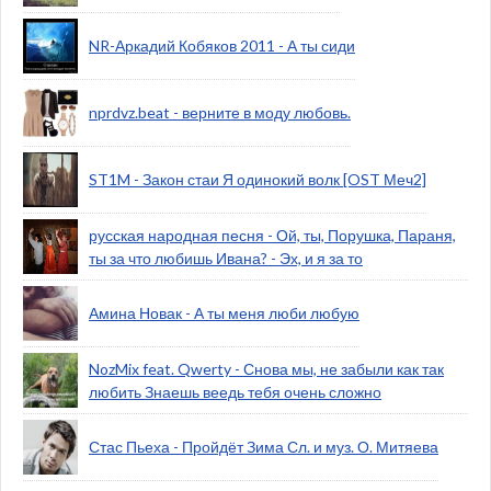
NR-Аркадий Кобяков 2011 - А ты сиди
nprdvz.beat - верните в моду любовь.
ST1M - Закон стаи Я одинокий волк [OST Меч2]
русская народная песня - Ой, ты, Порушка, Параня,
ты за что любишь Ивана? - Эх, и я за то
Амина Новак - А ты меня люби любую
NozMix feat. Qwerty - Снова мы, не забыли как так
любить Знаешь веедь тебя очень сложно
Стас Пьеха - Пройдёт Зима Сл. и муз. О. Митяева