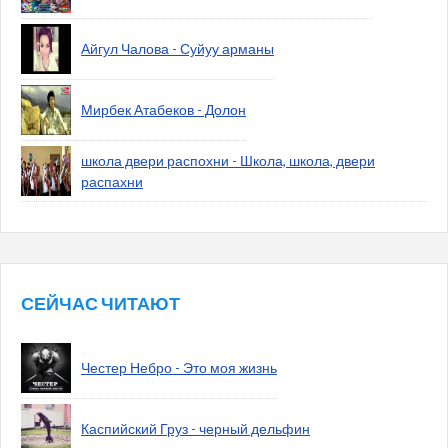
Айгул Чалова - Суйуу арманы
Мирбек Атабеков - Долон
школа двери распохни - Школа, школа, двери
распахни
СЕЙЧАС ЧИТАЮТ
Честер Небро - Это моя жизнь
Каспийский Груз - черный дельфин