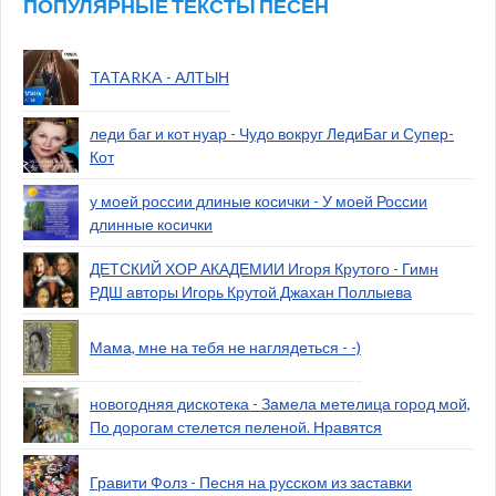
ПОПУЛЯРНЫЕ ТЕКСТЫ ПЕСЕН
TATARKA - АЛТЫН
леди баг и кот нуар - Чудо вокруг ЛедиБаг и Супер-
Кот
у моей россии длиные косички - У моей России
длинные косички
ДЕТСКИЙ ХОР АКАДЕМИИ Игоря Крутого - Гимн
РДШ авторы Игорь Крутой Джахан Поллыева
Мама, мне на тебя не наглядеться - -)
новогодняя дискотека - Замела метелица город мой,
По дорогам стелется пеленой. Нравятся
Гравити Фолз - Песня на русском из заставки