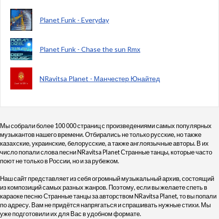
Planet Funk - Everyday
Planet Funk - Chase the sun Rmx
NRavitsa Planet - Манчестер Юнайтед
Мы собрали более 100 000 страниц с произведениями самых популярных
музыкантов нашего времени. Отбирались не только русские, но также
казахские, украинские, белорусские, а также англоязычные авторы. В их
число попали слова песни NRavitsa Planet Странные танцы, которые часто
поют не только в России, но и за рубежом.
Наш сайт представляет из себя огромный музыкальный архив, состоящий
из композиций самых разных жанров. Поэтому, если вы желаете спеть в
караоке песню Странные танцы за авторством NRavitsa Planet, то вы попали
по адресу. Вам не придётся напрягаться и спрашивать нужные стихи. Мы
уже подготовили их для Вас в удобном формате.