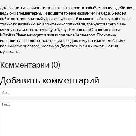
Даже если вы новичок в интернете вы запросто поймёте правила действия,
ведь они элементарны. Не помните точное название? Не беда! У нас на
сайте есть алфавитный указатель, который поможет найти нужый трек не
только по названию, но и по имени исполнителя, требуется всего лишь
кликнуть на соответствующую букву. Текст песни Странные танцы -
NRavitsa Planet находится прямо под онлайн плеером. Поскольку
исполнитель является настоящий звездой, то чуть ниже мы добавили
полный список авторских стихов. Достаточно лишь нажать на имя
музыканта.
Комментарии (0)
Добавить комментарий