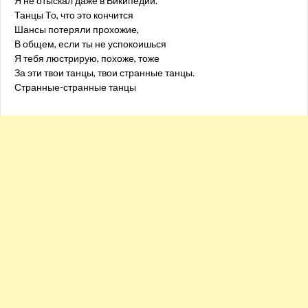
Я не отыскал даже в Википедии.
Танцы То, что это кончится
Шансы потеряли прохожие,
В общем, если ты не успокоишься
Я тебя люстрирую, похоже, тоже
За эти твои танцы, твои странные танцы.
Странные-странные танцы