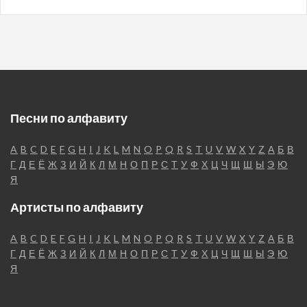
Песни по алфавиту
A
B
C
D
E
F
G
H
I
J
K
L
M
N
O
P
Q
R
S
T
U
V
W
X
Y
Z
А
Б
В
Г
Д
Е
Ё
Ж
З
И
Й
К
Л
М
Н
О
П
Р
С
Т
У
Ф
Х
Ц
Ч
Щ
Ш
Ы
Э
Ю
Я
Артисты по алфавиту
A
B
C
D
E
F
G
H
I
J
K
L
M
N
O
P
Q
R
S
T
U
V
W
X
Y
Z
А
Б
В
Г
Д
Е
Ё
Ж
З
И
Й
К
Л
М
Н
О
П
Р
С
Т
У
Ф
Х
Ц
Ч
Щ
Ш
Ы
Э
Ю
Я