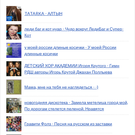
TATARKA - АЛТЫН
леди баг и кот нуар - Чудо вокруг ЛедиБаг и Супер-
Кот
у моей россии длиные косички - У моей России
длинные косички
ДЕТСКИЙ ХОР АКАДЕМИИ Игоря Крутого - Гимн
РДШ авторы Игорь Крутой Джахан Поллыева
Мама, мне на тебя не наглядеться - -)
новогодняя дискотека - Замела метелица город мой,
По дорогам стелется пеленой. Нравятся
Гравити Фолз - Песня на русском из заставки