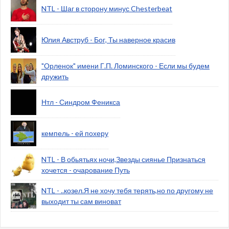
NTL - Шаг в сторону минус Chesterbeat
Юлия Авструб - Бог, Ты наверное красив
"Орленок" имени Г.П. Ломинского - Если мы будем
дружить
Нтл - Синдром Феникса
кемпель - ей похеру
NTL - В обьятьях ночи,Звезды сиянье Признаться
хочется - очарование Путь
NTL - ..козел.Я не хочу тебя терять,но по другому не
выходит ты сам виноват