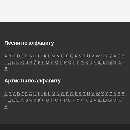
Песни по алфавиту
A
B
C
D
E
F
G
H
I
J
K
L
M
N
O
P
Q
R
S
T
U
V
W
X
Y
Z
А
Б
В
Г
Д
Е
Ё
Ж
З
И
Й
К
Л
М
Н
О
П
Р
С
Т
У
Ф
Х
Ц
Ч
Щ
Ш
Ы
Э
Ю
Я
Артисты по алфавиту
A
B
C
D
E
F
G
H
I
J
K
L
M
N
O
P
Q
R
S
T
U
V
W
X
Y
Z
А
Б
В
Г
Д
Е
Ё
Ж
З
И
Й
К
Л
М
Н
О
П
Р
С
Т
У
Ф
Х
Ц
Ч
Щ
Ш
Ы
Э
Ю
Я