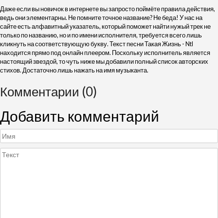
Даже если вы новичок в интернете вы запросто поймёте правила действия,
ведь они элементарны. Не помните точное название? Не беда! У нас на
сайте есть алфавитный указатель, который поможет найти нужый трек не
только по названию, но и по имени исполнителя, требуется всего лишь
кликнуть на соответствующую букву. Текст песни Такая Жизнь - Ntl
находится прямо под онлайн плеером. Поскольку исполнитель является
настоящий звездой, то чуть ниже мы добавили полный список авторских
стихов. Достаточно лишь нажать на имя музыканта.
Комментарии (0)
Добавить комментарий