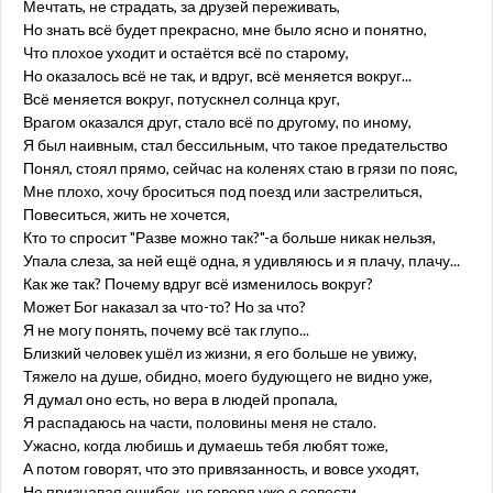
Мечтать, не страдать, за друзей переживать,
Но знать всё будет прекрасно, мне было ясно и понятно,
Что плохое уходит и остаётся всё по старому,
Но оказалось всё не так, и вдруг, всё меняется вокруг...
Всё меняется вокруг, потускнел солнца круг,
Врагом оказался друг, стало всё по другому, по иному,
Я был наивным, стал бессильным, что такое предательство
Понял, стоял прямо, сейчас на коленях стаю в грязи по пояс,
Мне плохо, хочу броситься под поезд или застрелиться,
Повеситься, жить не хочется,
Кто то спросит "Разве можно так?"-а больше никак нельзя,
Упала слеза, за ней ещё одна, я удивляюсь и я плачу, плачу...
Как же так? Почему вдруг всё изменилось вокруг?
Может Бог наказал за что-то? Но за что?
Я не могу понять, почему всё так глупо...
Близкий человек ушёл из жизни, я его больше не увижу,
Тяжело на душе, обидно, моего будующего не видно уже,
Я думал оно есть, но вера в людей пропала,
Я распадаюсь на части, половины меня не стало.
Ужасно, когда любишь и думаешь тебя любят тоже,
А потом говорят, что это привязанность, и вовсе уходят,
Не признавая ошибок, не говоря уже о совести,