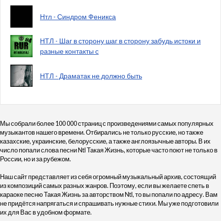
Нтл - Синдром Феникса
НТЛ - Шаг в сторону шаг в сторону забудь истоки и
разные контакты с
НТЛ - Драматак не должно быть
Мы собрали более 100 000 страниц с произведениями самых популярных
музыкантов нашего времени. Отбирались не только русские, но также
казахские, украинские, белорусские, а также англоязычные авторы. В их
число попали слова песни Ntl Такая Жизнь, которые часто поют не только в
России, но и за рубежом.
Наш сайт представляет из себя огромный музыкальный архив, состоящий
из композиций самых разных жанров. Поэтому, если вы желаете спеть в
караоке песню Такая Жизнь за авторством Ntl, то вы попали по адресу. Вам
не придётся напрягаться и спрашивать нужные стихи. Мы уже подготовили
их для Вас в удобном формате.