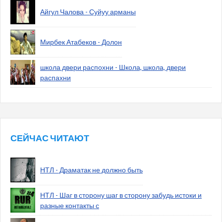
Айгул Чалова - Суйуу арманы
Мирбек Атабеков - Долон
школа двери распохни - Школа, школа, двери
распахни
СЕЙЧАС ЧИТАЮТ
НТЛ - Драматак не должно быть
НТЛ - Шаг в сторону шаг в сторону забудь истоки и
разные контакты с