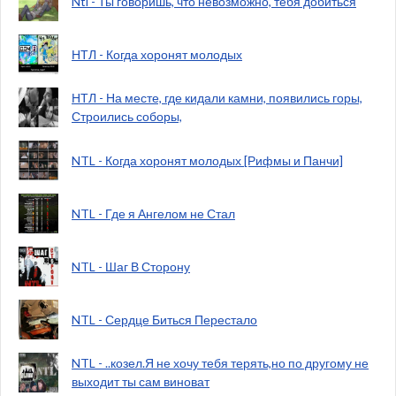
Ntl - Ты говоришь, что невозможно, тебя добиться
НТЛ - Когда хоронят молодых
НТЛ - На месте, где кидали камни, появились горы,
Строились соборы,
NTL - Когда хоронят молодых [Рифмы и Панчи]
NTL - Где я Ангелом не Стал
NTL - Шаг В Сторону
NTL - Сердце Биться Перестало
NTL - ..козел.Я не хочу тебя терять,но по другому не
выходит ты сам виноват