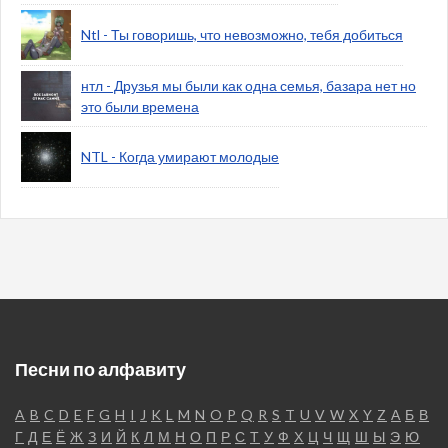
Ntl - Ты говоришь, что невозможно, тебя добиться
нтл - Друзья мы были как одна семья, базара нет но
это были времена
NTL - Когда умирают молодые
Песни по алфавиту
A
B
C
D
E
F
G
H
I
J
K
L
M
N
O
P
Q
R
S
T
U
V
W
X
Y
Z
А
Б
В
Г
Д
Е
Ё
Ж
З
И
Й
К
Л
М
Н
О
П
Р
С
Т
У
Ф
Х
Ц
Ч
Щ
Ш
Ы
Э
Ю