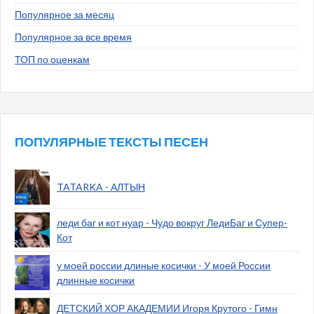
Популярное за месяц
Популярное за все время
ТОП по оценкам
ПОПУЛЯРНЫЕ ТЕКСТЫ ПЕСЕН
TATARKA - АЛТЫН
леди баг и кот нуар - Чудо вокруг ЛедиБаг и Супер-
Кот
у моей россии длиные косички - У моей России
длинные косички
ДЕТСКИЙ ХОР АКАДЕМИИ Игоря Крутого - Гимн