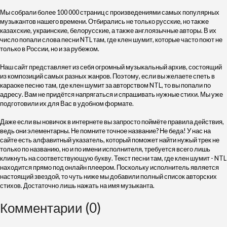
Мы собрали более 100 000 страниц с произведениями самых популярных
музыкантов нашего времени. Отбирались не только русские, но также
казахские, украинские, белорусские, а также англоязычные авторы. В их
число попали слова песни NTL там, где клен шумит, которые часто поют не
только в России, но и за рубежом.
Наш сайт представляет из себя огромный музыкальный архив, состоящий
из композиций самых разных жанров. Поэтому, если вы желаете спеть в
караоке песню там, где клен шумит за авторством NTL, то вы попали по
адресу. Вам не придётся напрягаться и спрашивать нужные стихи. Мы уже
подготовили их для Вас в удобном формате.
Даже если вы новичок в интернете вы запросто поймёте правила действия,
ведь они элементарны. Не помните точное название? Не беда! У нас на
сайте есть алфавитный указатель, который поможет найти нужый трек не
только по названию, но и по имени исполнителя, требуется всего лишь
кликнуть на соответствующую букву. Текст песни там, где клен шумит - NTL
находится прямо под онлайн плеером. Поскольку исполнитель является
настоящий звездой, то чуть ниже мы добавили полный список авторских
стихов. Достаточно лишь нажать на имя музыканта.
Комментарии (0)