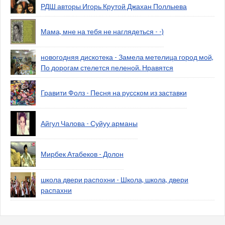
РДШ авторы Игорь Крутой Джахан Поллыева
Мама, мне на тебя не наглядеться - -)
новогодняя дискотека - Замела метелица город мой,
По дорогам стелется пеленой. Нравятся
Гравити Фолз - Песня на русском из заставки
Айгул Чалова - Суйуу арманы
Мирбек Атабеков - Долон
школа двери распохни - Школа, школа, двери
распахни