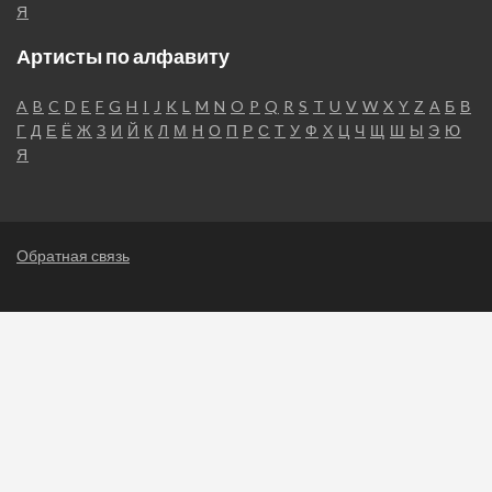
Я
Артисты по алфавиту
A
B
C
D
E
F
G
H
I
J
K
L
M
N
O
P
Q
R
S
T
U
V
W
X
Y
Z
А
Б
В
Г
Д
Е
Ё
Ж
З
И
Й
К
Л
М
Н
О
П
Р
С
Т
У
Ф
Х
Ц
Ч
Щ
Ш
Ы
Э
Ю
Я
Обратная связь