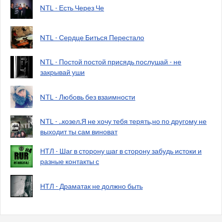
NTL - Есть Через Че
NTL - Сердце Биться Перестало
NTL - Постой постой присядь послушай - не
закрывай уши
NTL - Любовь без взаимности
NTL - ..козел.Я не хочу тебя терять,но по другому не
выходит ты сам виноват
НТЛ - Шаг в сторону шаг в сторону забудь истоки и
разные контакты с
НТЛ - Драматак не должно быть