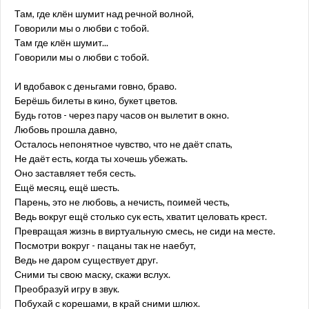
Там, где клён шумит над речной волной,
Говорили мы о любви с тобой.
Там где клён шумит...
Говорили мы о любви с тобой.
И вдобавок с деньгами говно, браво.
Берёшь билеты в кино, букет цветов.
Будь готов - через пару часов он вылетит в окно.
Любовь прошла давно,
Осталось непонятное чувство, что не даёт спать,
Не даёт есть, когда ты хочешь убежать.
Оно заставляет тебя сесть.
Ещё месяц, ещё шесть.
Парень, это не любовь, а нечисть, поимей честь,
Ведь вокруг ещё столько сук есть, хватит целовать крест.
Превращая жизнь в виртуальную смесь, не сиди на месте.
Посмотри вокруг - пацаны так не наебут,
Ведь не даром существует друг.
Сними ты свою маску, скажи вслух.
Преобразуй игру в звук.
Побухай с корешами, в край сними шлюх.