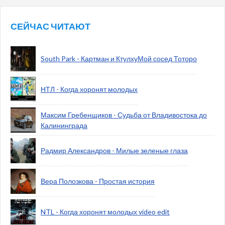
СЕЙЧАС ЧИТАЮТ
South Park - Картман и КтулхуМой сосед Тоторо
НТЛ - Когда хоронят молодых
Максим Гребенщиков - Судьба от Владивостока до
Калининграда
Радмир Александров - Милые зеленые глаза
Вера Полозкова - Простая история
NTL - Когда хоронят молодых video edit