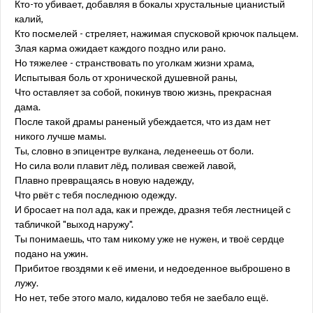
Кто-то убивает, добавляя в бокалы хрустальные цианистый
калий,
Кто посмелей - стреляет, нажимая спусковой крючок пальцем.
Злая карма ожидает каждого поздно или рано.
Но тяжелее - странствовать по уголкам жизни храма,
Испытывая боль от хронической душевной раны,
Что оставляет за собой, покинув твою жизнь, прекрасная
дама.
После такой драмы раненый убеждается, что из дам нет
никого лучше мамы.
Ты, словно в эпицентре вулкана, леденеешь от боли.
Но сила воли плавит лёд, поливая свежей лавой,
Плавно превращаясь в новую надежду,
Что рвёт с тебя последнюю одежду.
И бросает на пол ада, как и прежде, дразня тебя лестницей с
табличкой "выход наружу".
Ты понимаешь, что там никому уже не нужен, и твоё сердце
подано на ужин.
Прибитое гвоздями к её имени, и недоеденное выброшено в
лужу.
Но нет, тебе этого мало, кидалово тебя не заебало ещё.