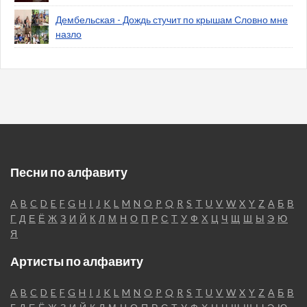
Дембельская - Дождь стучит по крышам Словно мне
назло
Песни по алфавиту
A
B
C
D
E
F
G
H
I
J
K
L
M
N
O
P
Q
R
S
T
U
V
W
X
Y
Z
А
Б
В
Г
Д
Е
Ё
Ж
З
И
Й
К
Л
М
Н
О
П
Р
С
Т
У
Ф
Х
Ц
Ч
Щ
Ш
Ы
Э
Ю
Я
Артисты по алфавиту
A
B
C
D
E
F
G
H
I
J
K
L
M
N
O
P
Q
R
S
T
U
V
W
X
Y
Z
А
Б
В