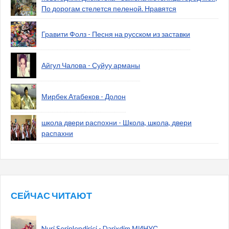
По дорогам стелется пеленой. Нравятся
Гравити Фолз - Песня на русском из заставки
Айгул Чалова - Суйуу арманы
Мирбек Атабеков - Долон
школа двери распохни - Школа, школа, двери
распахни
СЕЙЧАС ЧИТАЮТ
Nuri Serinlendirici - Darixdim МИНУС