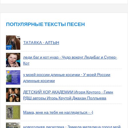
ПОПУЛЯРНЫЕ ТЕКСТЫ ПЕСЕН
TATARKA - АЛТЫН
леди баг и кот нуар - Чудо вокруг ЛедиБаг и Супер-
Кот
у моей россии длиные косички - У моей России
длинные косички
ДЕТСКИЙ ХОР АКАДЕМИИ Игоря Крутого - Гимн
РДШ авторы Игорь Крутой Джахан Поллыева
Мама, мне на тебя не наглядеться - -)
новогодняя дискотека - Замела метелица город мой,