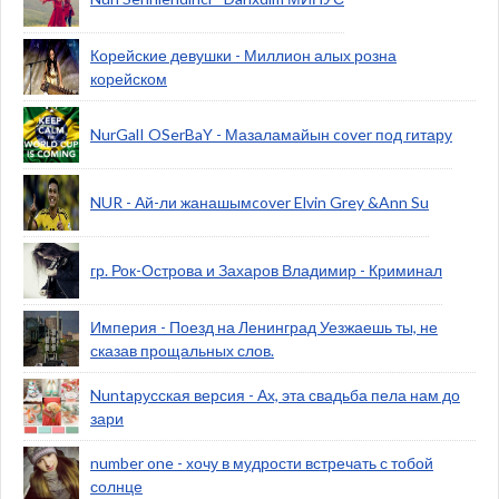
Корейские девушки - Миллион алых розна
корейском
NurGalI OSerBaY - Мазаламайын cover под гитару
NUR - Ай-ли жанашымcover Elvin Grey &Ann Su
гр. Рок-Острова и Захаров Владимир - Криминал
Империя - Поезд на Ленинград Уезжаешь ты, не
сказав прощальных слов.
Nuntaрусская версия - Ах, эта свадьба пела нам до
зари
number one - хочу в мудрости встречать с тобой
солнце