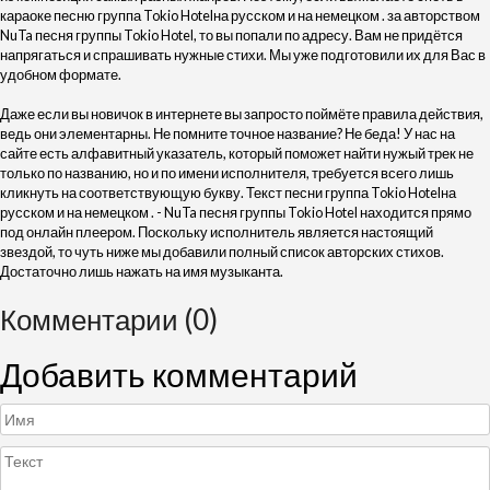
караоке песню группа Tokio Hotelна русском и на немецком . за авторством
NuTa песня группы Tokio Hotel, то вы попали по адресу. Вам не придётся
напрягаться и спрашивать нужные стихи. Мы уже подготовили их для Вас в
удобном формате.
Даже если вы новичок в интернете вы запросто поймёте правила действия,
ведь они элементарны. Не помните точное название? Не беда! У нас на
сайте есть алфавитный указатель, который поможет найти нужый трек не
только по названию, но и по имени исполнителя, требуется всего лишь
кликнуть на соответствующую букву. Текст песни группа Tokio Hotelна
русском и на немецком . - NuTa песня группы Tokio Hotel находится прямо
под онлайн плеером. Поскольку исполнитель является настоящий
звездой, то чуть ниже мы добавили полный список авторских стихов.
Достаточно лишь нажать на имя музыканта.
Комментарии (0)
Добавить комментарий