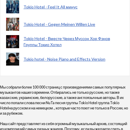
Tokio Hotel - Feel It All минус
Tokio Hotel - Gegen Meinen Willen Live
Tokio Hotel - Вместе Через Муссон Хор Фэнов
Группы Токио Хотел
Tokio hotel - Noise Piano and Effects Version
Мы собрали более 100 000 страниц с произведениями самых популярных
музыкантов нашего времени. Отбирались не только русские, но также
казахские, украинские, белорусские, а также англоязычные авторы. В их
число попали слова песни NuTa песня группы Tokio Hotel группа Tokio
Hotelна русском и на немецком ., которые часто поют не только в России, но
и за рубежом.
Наш сайт представляет из себя огромный музыкальный архив, состоящий
из композиций самых разных жанров. Поэтому, если вы желаете спеть в