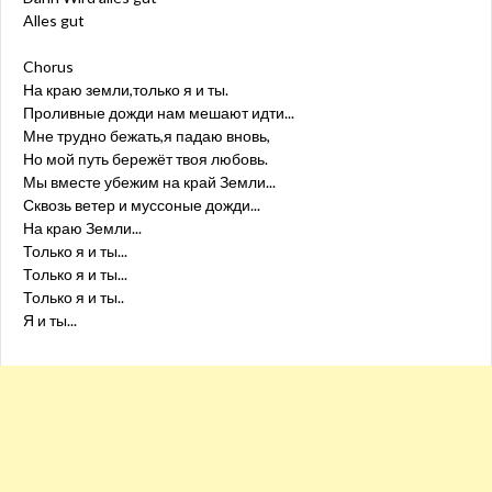
Alles gut
Chorus
На краю земли,только я и ты.
Проливные дожди нам мешают идти...
Мне трудно бежать,я падаю вновь,
Но мой путь бережёт твоя любовь.
Мы вместе убежим на край Земли...
Сквозь ветер и муссоные дожди...
На краю Земли...
Только я и ты...
Только я и ты...
Только я и ты..
Я и ты...