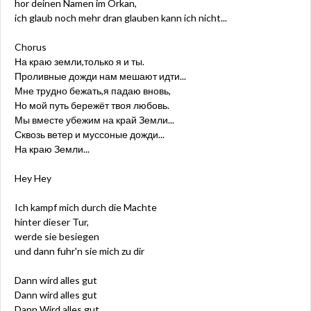
hor deinen Namen im Orkan,
ich glaub noch mehr dran glauben kann ich nicht...
Chorus
На краю земли,только я и ты.
Проливные дожди нам мешают идти...
Мне трудно бежать,я падаю вновь,
Но мой путь бережёт твоя любовь.
Мы вместе убежим на край Земли...
Сквозь ветер и муссоные дожди...
На краю Земли...
Hey Hey
Ich kampf mich durch die Machte
hinter dieser Tur,
werde sie besiegen
und dann fuhr'n sie mich zu dir
Dann wird alles gut
Dann wird alles gut
Dann Wird alles gut