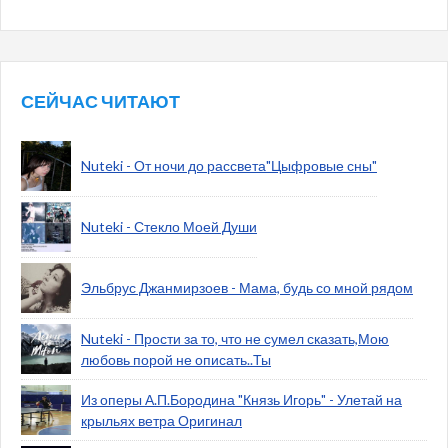
СЕЙЧАС ЧИТАЮТ
Nuteki - От ночи до рассвета"Цыфровые сны"
Nuteki - Стекло Моей Души
Эльбрус Джанмирзоев - Мама, будь со мной рядом
Nuteki - Прости за то, что не сумел сказать,Мою
любовь порой не описать..Ты
Из оперы А.П.Бородина "Князь Игорь" - Улетай на
крыльях ветра Оригинал