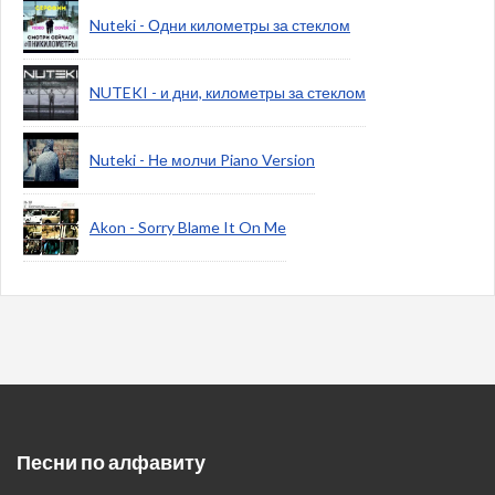
Nuteki - Одни километры за стеклом
NUTEKI - и дни, километры за стеклом
Nuteki - Не молчи Piano Version
Akon - Sorry Blame It On Me
Песни по алфавиту