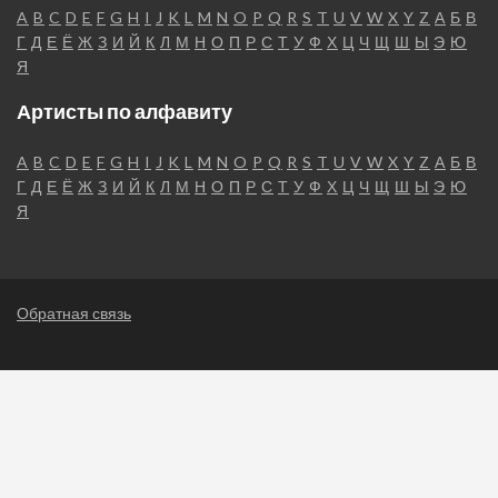
A
B
C
D
E
F
G
H
I
J
K
L
M
N
O
P
Q
R
S
T
U
V
W
X
Y
Z
А
Б
В
Г
Д
Е
Ё
Ж
З
И
Й
К
Л
М
Н
О
П
Р
С
Т
У
Ф
Х
Ц
Ч
Щ
Ш
Ы
Э
Ю
Я
Артисты по алфавиту
A
B
C
D
E
F
G
H
I
J
K
L
M
N
O
P
Q
R
S
T
U
V
W
X
Y
Z
А
Б
В
Г
Д
Е
Ё
Ж
З
И
Й
К
Л
М
Н
О
П
Р
С
Т
У
Ф
Х
Ц
Ч
Щ
Ш
Ы
Э
Ю
Я
Обратная связь