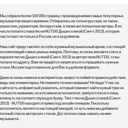
Мы собрали более 100 000 страниц с произведениями самых популярных
музыкантов нашего времени. Отбирались не только русские, но также
казахские, украинские, белорусские, а также англоязычные авторы. В их
число попали слова песни NUTEKI Дыши со мной (Сингл 2013), которые
часто поют не только в России, но и за рубежом.
Наш сайт представляет из себя огромный музыкальный архив, состоящий
из композиций самых разных жанров. Поэтому, если вы желаете спеть в
караоке песню Дыши со мной (Сингл 2013) за авторством NUTEKI, то вы
попали по адресу. Вам не придётся напрягаться и спрашивать нужные
стихи. Мы уже подготовили их для Вас в удобном формате.
Даже если вы новичок в интернете вы запросто поймёте правила действия,
ведь они элементарны. Не помните точное название? Не беда! У нас на
сайте есть алфавитный указатель, который поможет найти нужый трек не
только по названию, но и по имени исполнителя, требуется всего лишь
кликнуть на соответствующую букву. Текст песни Дыши со мной (Сингл
2013) - NUTEKI находится прямо под онлайн плеером. Поскольку
исполнитель является настоящий звездой, то чуть ниже мы добавили
полный список авторских стихов. Достаточно лишь нажать на имя
музыканта.