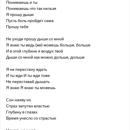
Понимаешь и ты
Понимаешь что так нельзя
Я прошу дыши
Пусть боль пройдет сама
Прошу тебя
Не уходи прошу дыши со мной
Я знаю ты ведь (же) можешь больше, больше
И в этой глубине я воздух твой
Дыши со мной как можно дольше, дольше
Я не перестану ждать
И ты жди И ты жди тоже
Не переставай дышать
Я знаю Я знаю ты можешь
Cон наяву но
Страх запутан властью
Глубину в глазах
Время унесло со страстью