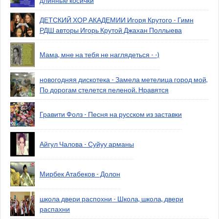
длинные косички
ДЕТСКИЙ ХОР АКАДЕМИИ Игоря Крутого - Гимн
РДШ авторы Игорь Крутой Джахан Поллыева
Мама, мне на тебя не наглядеться - -)
новогодняя дискотека - Замела метелица город мой,
По дорогам стелется пеленой. Нравятся
Гравити Фолз - Песня на русском из заставки
Айгул Чалова - Суйуу арманы
Мирбек Атабеков - Долон
школа двери распохни - Школа, школа, двери
распахни