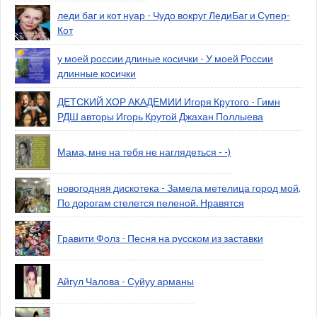
леди баг и кот нуар - Чудо вокруг ЛедиБаг и Супер-
Кот
у моей россии длиные косички - У моей России
длинные косички
ДЕТСКИЙ ХОР АКАДЕМИИ Игоря Крутого - Гимн
РДШ авторы Игорь Крутой Джахан Поллыева
Мама, мне на тебя не наглядеться - -)
новогодняя дискотека - Замела метелица город мой,
По дорогам стелется пеленой. Нравятся
Гравити Фолз - Песня на русском из заставки
Айгул Чалова - Суйуу арманы