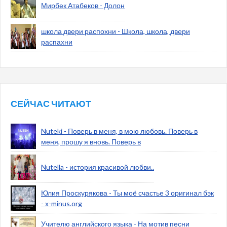
Мирбек Атабеков - Долон
школа двери распохни - Школа, школа, двери
распахни
СЕЙЧАС ЧИТАЮТ
Nuteki - Поверь в меня, в мою любовь. Поверь в
меня, прошу я вновь. Поверь в
Nutella - история красивой любви..
Юлия Проскурякова - Ты моё счастье 3 оригинал бэк
- x-minus.org
Учителю английского языка - На мотив песни