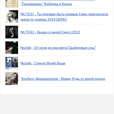
"Понимаешь" Фабрика и Корни
NUTEKI - Ты призван быть первым Гимн чемпионата
мира по хоккею 2014 DEMO
NUTEKI - Дыши со мной Сингл 2013
Nuteki - От ночи до рассвета"Цыфровые сны"
Nuteki - Стекло Моей Души
Эльбрус Джанмирзоев - Мама, будь со мной рядом