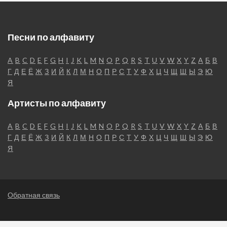
Песни по алфавиту
A
B
C
D
E
F
G
H
I
J
K
L
M
N
O
P
Q
R
S
T
U
V
W
X
Y
Z
А
Б
В
Г
Д
Е
Ё
Ж
З
И
Й
К
Л
М
Н
О
П
Р
С
Т
У
Ф
Х
Ц
Ч
Щ
Ш
Ы
Э
Ю
Я
Артисты по алфавиту
A
B
C
D
E
F
G
H
I
J
K
L
M
N
O
P
Q
R
S
T
U
V
W
X
Y
Z
А
Б
В
Г
Д
Е
Ё
Ж
З
И
Й
К
Л
М
Н
О
П
Р
С
Т
У
Ф
Х
Ц
Ч
Щ
Ш
Ы
Э
Ю
Я
Обратная связь