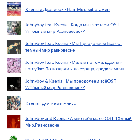
Ksenia и Джонибой - Наш Метамфетамир
Johnyboy feat Ksenia - Когда мы взлетаем OST
\'\'Тёмный мир Равновесие\'\'
Johnyboy feat. Ksenia - Мы Преодолеем Всё ост
темный мир равновесие
Johnyboy feat. Ksenia - Милый не томи, вдохни и
поглубже.По ноздрям и до сердца, среди землян
Johnyboy & Ksenia - Мы преодолеем всёOST
\'\'Тёмный мир Равновесие\'\'
Ksenia - для мамы минус
Johnyboy and Ksenia - А мне тебя мало OST Тёмный
Мир.Равновесие