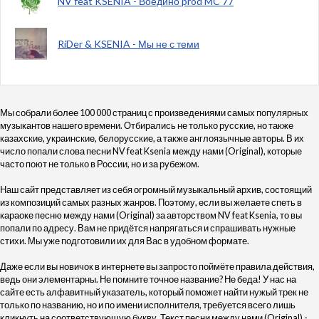
NV feat KSENIA - Воедино prod MC 77
RiDer & KSENIA - Мы не с теми
Мы собрали более 100 000 страниц с произведениями самых популярных
музыкантов нашего времени. Отбирались не только русские, но также
казахские, украинские, белорусские, а также англоязычные авторы. В их
число попали слова песни NV feat Ksenia между нами (Original), которые
часто поют не только в России, но и за рубежом.
Наш сайт представляет из себя огромный музыкальный архив, состоящий
из композиций самых разных жанров. Поэтому, если вы желаете спеть в
караоке песню между нами (Original) за авторством NV feat Ksenia, то вы
попали по адресу. Вам не придётся напрягаться и спрашивать нужные
стихи. Мы уже подготовили их для Вас в удобном формате.
Даже если вы новичок в интернете вы запросто поймёте правила действия,
ведь они элементарны. Не помните точное название? Не беда! У нас на
сайте есть алфавитный указатель, который поможет найти нужый трек не
только по названию, но и по имени исполнителя, требуется всего лишь
кликнуть на соответствующую букву. Текст песни между нами (Original) -